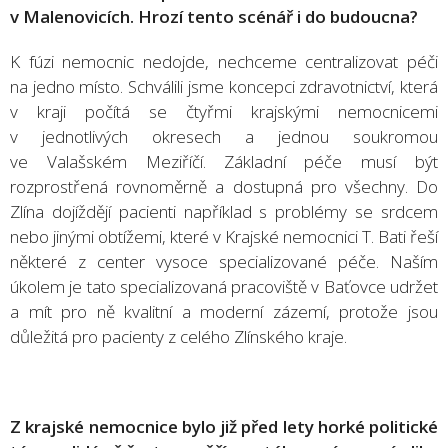
v Malenovicích. Hrozí tento scénář i do budoucna?
K fúzi nemocnic nedojde, nechceme centralizovat péči
na jedno místo. Schválili jsme koncepci zdravotnictví, která
v kraji počítá se čtyřmi krajskými nemocnicemi
v jednotlivých okresech a jednou soukromou
ve Valašském Meziříčí. Základní péče musí být
rozprostřená rovnoměrně a dostupná pro všechny. Do
Zlína dojíždějí pacienti například s problémy se srdcem
nebo jinými obtížemi, které v Krajské nemocnici T. Bati řeší
některé z center vysoce specializované péče. Naším
úkolem je tato specializovaná pracoviště v Baťovce udržet
a mít pro ně kvalitní a moderní zázemí, protože jsou
důležitá pro pacienty z celého Zlínského kraje.
Z krajské nemocnice bylo již před lety horké politické