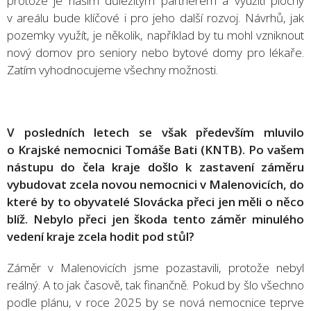
protože je naším důležitým partnerem a využití plochy
v areálu bude klíčové i pro jeho další rozvoj. Návrhů, jak
pozemky využít, je několik, například by tu mohl vzniknout
nový domov pro seniory nebo bytové domy pro lékaře.
Zatím vyhodnocujeme všechny možnosti.
V posledních letech se však především mluvilo
o Krajské nemocnici Tomáše Bati (KNTB). Po vašem
nástupu do čela kraje došlo k zastavení záměru
vybudovat zcela novou nemocnici v Malenovicích, do
které by to obyvatelé Slovácka přeci jen měli o něco
blíž. Nebylo přeci jen škoda tento záměr minulého
vedení kraje zcela hodit pod stůl?
Záměr v Malenovicích jsme pozastavili, protože nebyl
reálný. A to jak časově, tak finančně. Pokud by šlo všechno
podle plánu, v roce 2025 by se nová nemocnice teprve