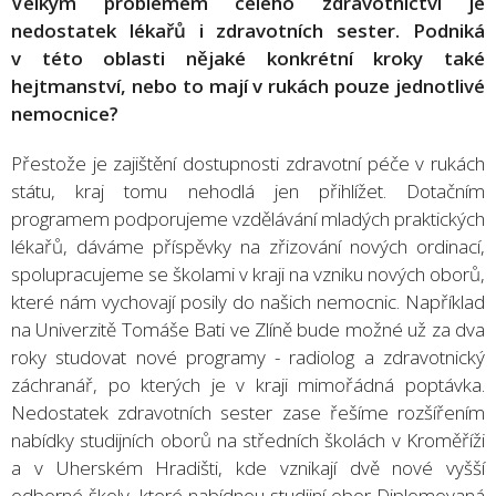
Velkým problémem celého zdravotnictví je
nedostatek lékařů i zdravotních sester. Podniká
v této oblasti nějaké konkrétní kroky také
hejtmanství, nebo to mají v rukách pouze jednotlivé
nemocnice?
Přestože je zajištění dostupnosti zdravotní péče v rukách
státu, kraj tomu nehodlá jen přihlížet. Dotačním
programem podporujeme vzdělávání mladých praktických
lékařů, dáváme příspěvky na zřizování nových ordinací,
spolupracujeme se školami v kraji na vzniku nových oborů,
které nám vychovají posily do našich nemocnic. Například
na Univerzitě Tomáše Bati ve Zlíně bude možné už za dva
roky studovat nové programy - radiolog a zdravotnický
záchranář, po kterých je v kraji mimořádná poptávka.
Nedostatek zdravotních sester zase řešíme rozšířením
nabídky studijních oborů na středních školách v Kroměříži
a v Uherském Hradišti, kde vznikají dvě nové vyšší
odborné školy, které nabídnou studijní obor Diplomovaná