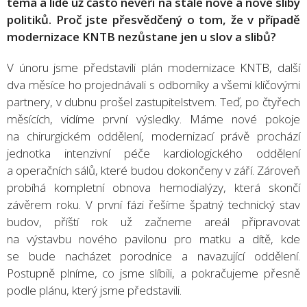
téma a lidé už často nevěří na stále nové a nové sliby
politiků. Proč jste přesvědčený o tom, že v případě
modernizace KNTB nezůstane jen u slov a slibů?
V únoru jsme představili plán modernizace KNTB, další
dva měsíce ho projednávali s odborníky a všemi klíčovými
partnery, v dubnu prošel zastupitelstvem. Teď, po čtyřech
měsících, vidíme první výsledky. Máme nové pokoje
na chirurgickém oddělení, modernizací právě prochází
jednotka intenzivní péče kardiologického oddělení
a operačních sálů, které budou dokončeny v září. Zároveň
probíhá kompletní obnova hemodialýzy, která skončí
závěrem roku. V první fázi řešíme špatný technický stav
budov, příští rok už začneme areál připravovat
na výstavbu nového pavilonu pro matku a dítě, kde
se bude nacházet porodnice a navazující oddělení.
Postupně plníme, co jsme slíbili, a pokračujeme přesně
podle plánu, který jsme představili.