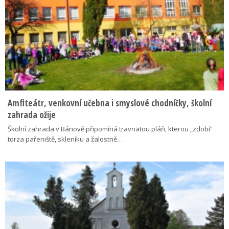
Amfiteátr, venkovní učebna i smyslové chodníčky, školní
zahrada ožije
Školní zahrada v Bánově připomíná travnatou pláň, kterou „zdobí“
torza pařeniště, skleníku a žalostně…