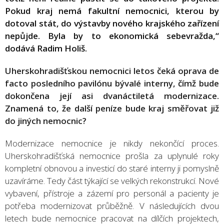
Pokud kraj nemá fakultní nemocnici, kterou by
dotoval stát, do výstavby nového krajského zařízení
nepůjde. Byla by to ekonomická sebevražda,“
dodává Radim Holiš.
Uherskohradišťskou nemocnici letos čeká oprava de
facto posledního pavilónu bývalé interny, čímž bude
dokončena její asi dvanáctiletá modernizace.
Znamená to, že další peníze bude kraj směřovat již
do jiných nemocnic?
Modernizace nemocnice je nikdy nekončící proces.
Uherskohradišťská nemocnice prošla za uplynulé roky
kompletní obnovou a investicí do staré interny ji pomyslně
uzavíráme. Tedy část týkající se velkých rekonstrukcí. Nové
vybavení, přístroje a zázemí pro personál a pacienty je
potřeba modernizovat průběžně. V následujících dvou
letech bude nemocnice pracovat na dílčích projektech,