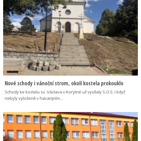
Nové schody i vánoční strom, okolí kostela prokouklo
Schody ke kostelu sv. Václava v Korytné už vysílaly S.O.S. I když
nebyly vyloženě v havarijním…