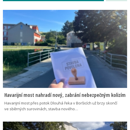
Havarijní most nahradí nový, zabrání nebezpečným kolizím
Havarijní most přes potok Dlouhá řeka v Boršicích už brzy skončí
ve sběrných surovinách, stavba nového…