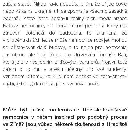
začala stavět. Nikdo navíc nepočítal s tím, že přijde covid
nebo válka na Ukrajině, trh se zpomalí a všechno zásadně
podraží. Proto jsme sestavili reálný plán modernizace
Baťovy nemocnice, na který máme peníze a který má
zároveň potenciál do budoucna. To znamená, že
v průběhu dalších let se může nemocnice rozvíjet, mohou
se přistavovat další budovy, a to nejen pro nemocnici
samotnou, ale také třeba pro Univerzitu Tomáše Bati,
která je pro nás jedním z klíčových partnerů. Projevili totiž
zájem o to mít v areálu učebny pro své studenty.
Vzhledem k tomu, kolik lidí nám dneska ve zdravotnictví
chybí, je to logická cesta, jak si vychovat nové.
Může být právě modernizace Uherskohradišťské
nemocnice v něčem inspirací pro podobný proces
ve Zlíně? Jsou vůbec některé zkušenosti z Hradiště