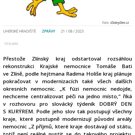
Foto:
iDobryDen.cz
UHERSKÉ HRADIŠTĚ
ZPRÁVY
21 / 08 / 2023
Přestože Zlínský kraj odstartoval rozsáhlou
rekonstrukci Krajské nemocnice Tomáše Bati
ve Zlíně, podle hejtmana Radima Holiše kraj plánuje
pokračovat v modernizacích také všech dalších
okresních nemocnic. „K fúzi nemocnic nedojde,
nechceme centralizovat péči na jedno místo,“ říká
v rozhovoru pro slovácký týdeník DOBRÝ DEN
S KURÝREM. Podle jeho slov tak postupují všechny
kraje, které postupně modernizují původní areály
nemocnic „Z příjmů, které kraje dostávají od státu,
totiž není reálné pustit se do takového projektu.