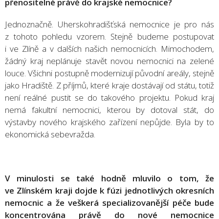
přenositelné právě do krajské nemocnice?
Jednoznačně. Uherskohradišťská nemocnice je pro nás
z tohoto pohledu vzorem. Stejně budeme postupovat
i ve Zlíně a v dalších našich nemocnicích. Mimochodem,
žádný kraj neplánuje stavět novou nemocnici na zelené
louce. Všichni postupně modernizují původní areály, stejně
jako Hradiště. Z příjmů, které kraje dostávají od státu, totiž
není reálné pustit se do takového projektu. Pokud kraj
nemá fakultní nemocnici, kterou by dotoval stát, do
výstavby nového krajského zařízení nepůjde. Byla by to
ekonomická sebevražda.
V minulosti se také hodně mluvilo o tom, že
ve Zlínském kraji dojde k fúzi jednotlivých okresních
nemocnic a že veškerá specializovanější péče bude
koncentrována právě do nové nemocnice