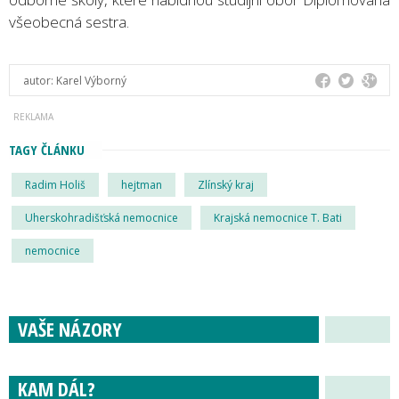
všeobecná sestra.
autor:
Karel Výborný
TAGY ČLÁNKU
Radim Holiš
hejtman
Zlínský kraj
Uherskohradišťská nemocnice
Krajská nemocnice T. Bati
nemocnice
VAŠE NÁZORY
KAM DÁL?