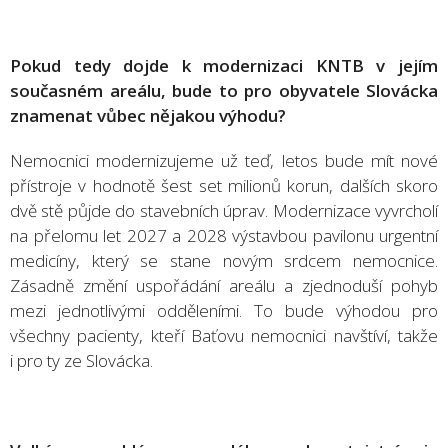
Pokud tedy dojde k modernizaci KNTB v jejím
současném areálu, bude to pro obyvatele Slovácka
znamenat vůbec nějakou výhodu?
Nemocnici modernizujeme už teď, letos bude mít nové
přístroje v hodnotě šest set milionů korun, dalších skoro
dvě stě půjde do stavebních úprav. Modernizace vyvrcholí
na přelomu let 2027 a 2028 výstavbou pavilonu urgentní
medicíny, který se stane novým srdcem nemocnice.
Zásadně změní uspořádání areálu a zjednoduší pohyb
mezi jednotlivými odděleními. To bude výhodou pro
všechny pacienty, kteří Baťovu nemocnici navštíví, takže
i pro ty ze Slovácka.