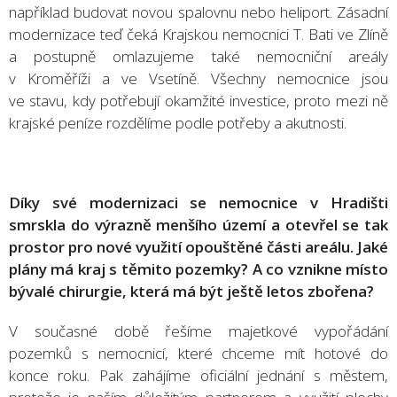
například budovat novou spalovnu nebo heliport. Zásadní
modernizace teď čeká Krajskou nemocnici T. Bati ve Zlíně
a postupně omlazujeme také nemocniční areály
v Kroměříži a ve Vsetíně. Všechny nemocnice jsou
ve stavu, kdy potřebují okamžité investice, proto mezi ně
krajské peníze rozdělíme podle potřeby a akutnosti.
Díky své modernizaci se nemocnice v Hradišti
smrskla do výrazně menšího území a otevřel se tak
prostor pro nové využití opouštěné části areálu. Jaké
plány má kraj s těmito pozemky? A co vznikne místo
bývalé chirurgie, která má být ještě letos zbořena?
V současné době řešíme majetkové vypořádání
pozemků s nemocnicí, které chceme mít hotové do
konce roku. Pak zahájíme oficiální jednání s městem,