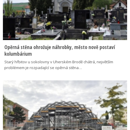
Opěrná stěna ohrožuje náhrobky, město nově postaví
kolumbárium
Starý hřbitov u sokolovny v Uherském Brodě chátrá, největším
problémem je rozpadající se opěrná stěna…