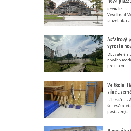
nová piazz
Revitalizace 
Veselí nad M
stavebních…
Asfaltový p
vyroste no
Obyvatelé síd
nového moder
pro malou…
Ve školní tě
silné „zem
Tělocvična Zá
šedesátá léta
postavený…
Nemovitosti