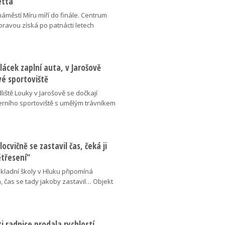
etta
náměstí Míru míří do finále. Centrum
oravou získá po patnácti letech
lácek zaplní auta, v Jarošově
vé sportoviště
liště Louky v Jarošově se dočkají
ního sportoviště s umělým trávníkem
locvičně se zastavil čas, čeká ji
ětřesení“
kladní školy v Hluku připomíná
, čas se tady jakoby zastavil… Objekt
 radnice prodala rychlostí