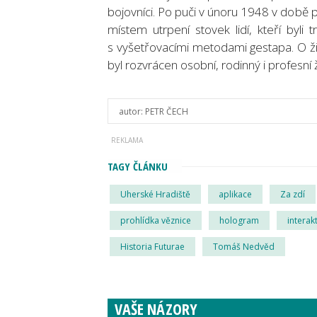
bojovníci. Po puči v únoru 1948 v době
místem utrpení stovek lidí, kteří byli
s vyšetřovacími metodami gestapa. O ži
byl rozvrácen osobní, rodinný i profesní ž
autor:
PETR ČECH
TAGY ČLÁNKU
Uherské Hradiště
aplikace
Za zdí
prohlídka věznice
hologram
interakt
Historia Futurae
Tomáš Nedvěd
VAŠE NÁZORY