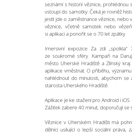
seznámí s historií věznice, prohlédnou 
vstoupí do samotky. Čeká je rovněž histor
jestli jde o zaměstnance věznice, nebo 
věznice, včetně samotek nebo vězeňs
si aplikaci a ponořit se o 70 let zpátky.
Imersivní expozice Za zdí „spolkla“ 
ze soukromé sféry. Kampaň na Darujm
město Uherské Hradiště a Zlínský kraj.
aplikace vměstnat. O příběhu, významu
nahlédnout do minulosti, abychom se z 
starosta Uherského Hradiště.
Aplikace je ke stažení pro Android i iOS
Zážitek zabere 40 minut, doporučují se s
Věznice v Uherském Hradišti má pohnutou
dělníci usilující o lepší sociální práva,