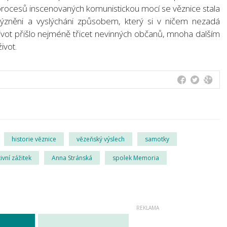
 procesů inscenovaných komunistickou mocí se věznice stala
 trýzněni a vyslýcháni způsobem, který si v ničem nezadá
vot přišlo nejméně třicet nevinných občanů, mnoha dalším
ivot.
historie věznice
vězeňský výslech
samotky
ivní zážitek
Anna Stránská
spolek Memoria