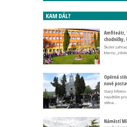
KAM DÁL?
Amfiteátr,
chodníčky, 
Školní zahra
kterou „zdobí
Opěrná stě
nově posta
Starý hřbito
největším pr
stěna…
Náměstí Mír