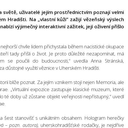
na světě, uživatelé jejím prostřednictvím poznají velmi
m Hradišti. Na „vlastní kůži“ zažijí vězeňský výslech
ízí výjimečný interaktivní zážitek, její oživení přišlo
í, nejhorší chvíle lidem přichystala během nacistické okupace
eří tady přišli o život. Je proto důležité nezapomínat, má
om se poučili do budoucnosti,“ uvedla Anna Stránská,
za důstojné využití věznice v Uherském Hradišti.
torii blíže poznat. Za jejím vznikem stojí nejen Memoria, ale
urae. „Virtuální expozice zastupuje klasické muzeum, které
do té doby už zůstane objekt veřejnosti nepřístupný,“ uvedl
ae.
na šest stanovišť s unikátním obsahem. Hologram herečky
vá – pozn. autora),
uherskohradišťské rodačky, je nejdříve