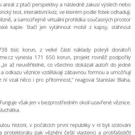
si areál z ptačí perspektivy a následně zakusí výslech nebo
ický test, interaktivní kvíz, ve kterém podle fotek odhadují,
vězně, a samozřejmě virtuální prohlídka současných prostor
ké kaple. Stačí jen vytáhnout mobil z kapsy, stáhnout
738 tisíc korun, z velké části náklady pokryli donátoři
e.cz vynesla 171 650 korun, projekt rovněž podpořily
 „Je až neuvěřitelné, co všechno dokázali autoři do jedné
 a odkazu věznice vzdělávají zábavnou formou a umožňují
ní vzali něco i pro přítomnost,“ reagoval Stanislav Blaha,
. Funguje však jen v bezprostředním okolí uzavřené věznice.
luchátka.
 historii, v počátcích první republiky v ní byli izolováni
 za protektorátu pak vězněni čeští vlastenci a protifašističtí