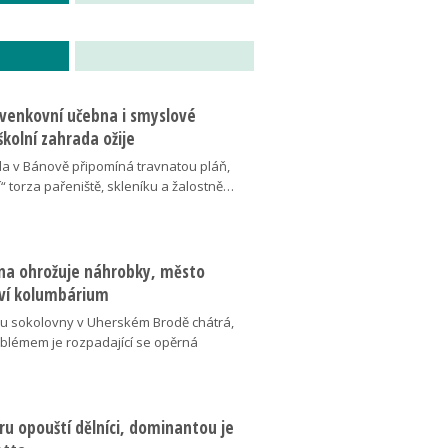
 venkovní učebna i smyslové
školní zahrada ožije
da v Bánově připomíná travnatou pláň,
“ torza pařeniště, skleníku a žalostně…
na ohrožuje náhrobky, město
ví kolumbárium
v u sokolovny v Uherském Brodě chátrá,
oblémem je rozpadající se opěrná
u opouští dělníci, dominantou je