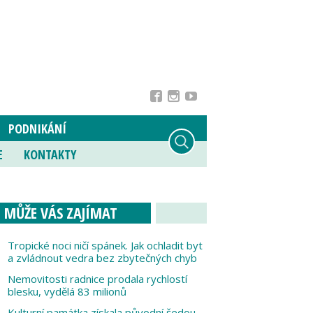
PODNIKÁNÍ
E
KONTAKTY
MŮŽE VÁS ZAJÍMAT
Tropické noci ničí spánek. Jak ochladit byt
a zvládnout vedra bez zbytečných chyb
Nemovitosti radnice prodala rychlostí
blesku, vydělá 83 milionů
Kulturní památka získala původní šedou