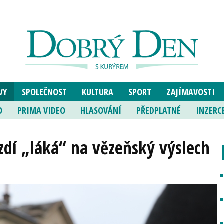
VY
SPOLEČNOST
KULTURA
SPORT
ZAJÍMAVOSTI
O
PRIMA VIDEO
HLASOVÁNÍ
PŘEDPLATNÉ
INZERC
zdí „láká“ na vězeňský výslech