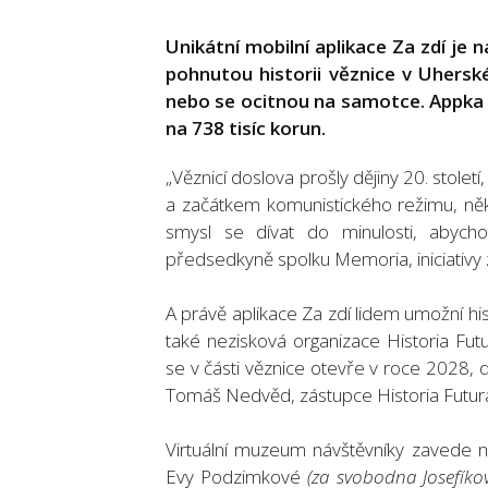
Unikátní mobilní aplikace Za zdí je 
pohnutou historii věznice v Uherské
nebo se ocitnou na samotce. Appka nab
na 738 tisíc korun.
„Věznicí doslova prošly dějiny 20. stolet
a začátkem komunistického režimu, někt
smysl se dívat do minulosti, abych
předsedkyně spolku Memoria, iniciativy 
A právě aplikace Za zdí lidem umožní his
také nezisková organizace Historia Fut
se v části věznice otevře v roce 2028, 
Tomáš Nedvěd, zástupce Historia Futur
Virtuální muzeum návštěvníky zavede 
Evy Podzimkové
(za svobodna Josefíko