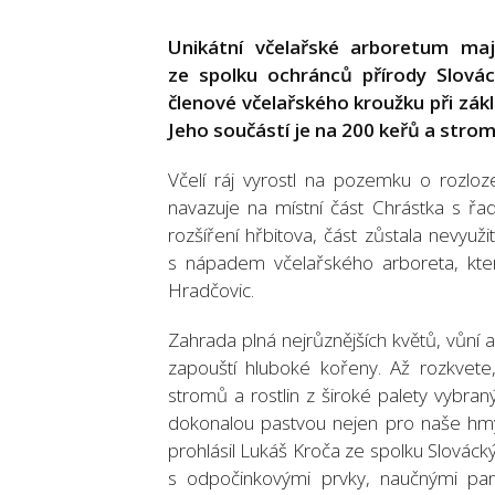
Unikátní včelařské arboretum maj
ze spolku ochránců přírody Slováck
členové včelařského kroužku při zákl
Jeho součástí je na 200 keřů a stromů,
Včelí ráj vyrostl na pozemku o rozloze
navazuje na místní část Chrástka s řa
rozšíření hřbitova, část zůstala nevyuži
s nápadem včelařského arboreta, který
Hradčovic.
Zahrada plná nejrůznějších květů, vůní a
zapouští hluboké kořeny. Až rozkvete
stromů a rostlin z široké palety vybra
dokonalou pastvou nejen pro naše hmy
prohlásil Lukáš Kroča ze spolku Slováck
s odpočinkovými prvky, naučnými pa