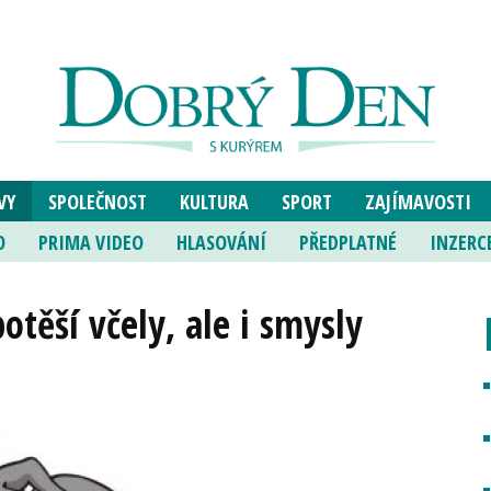
VY
SPOLEČNOST
KULTURA
SPORT
ZAJÍMAVOSTI
O
PRIMA VIDEO
HLASOVÁNÍ
PŘEDPLATNÉ
INZERC
těší včely, ale i smysly