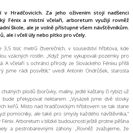
í v Hradčovicích. Za jeho oživením stojí nadšenci
ý Fénix a místní včelaři, arboretum využijí rovněž
adní škole, ale je volně přístupné všem návštěvníkům.
 ale i včelí úly nebo pítko pro včely.
 3,5 tisíc metrů čtverečních, v sousedství hřbitova, kde
dou vzácných rostlin. „Když jsme vykupovali pozemky pro
tá. A včelaři s ochránci přírody ze Slováckého Fénixu přišli
 jsme rádi posvětili,“ uvedl Antonín Ondrůšek, starosta
 chutných plodů (borůvky, maliny, jedlé kaštany či rybíz) už
, bude překypovat nektarem. „Vysázeli jsme dvě stovky
ných keřů. Místo nad hradčovickým hřbitovem se tak stane
zí pomocníky, ale také pro smysly každého návštěvníka,“
ý Fénix. Arboretum v blízké budoucnosti ještě protne pěšina
nely a pestrobarevnými záhony. „Rovněž zvažujeme, že