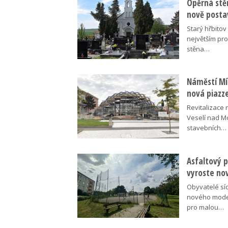
Opěrná stě
nově posta
Starý hřbito
největším pr
stěna…
Náměstí Mír
nová piazz
Revitalizace 
Veselí nad M
stavebních…
Asfaltový p
vyroste no
Obyvatelé síd
nového moder
pro malou…