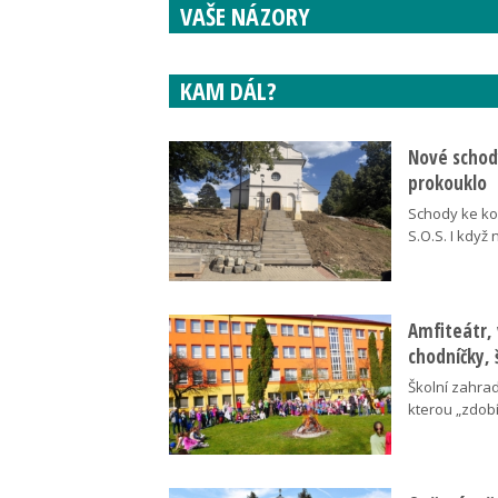
VAŠE NÁZORY
KAM DÁL?
Nové schody
prokouklo
Schody ke kos
S.O.S. I když
Amfiteátr,
chodníčky, 
Školní zahra
kterou „zdobí