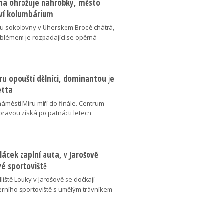
na ohrožuje náhrobky, město
ví kolumbárium
v u sokolovny v Uherském Brodě chátrá,
oblémem je rozpadající se opěrná
u opouští dělníci, dominantou je
etta
náměstí Míru míří do finále. Centrum
oravou získá po patnácti letech
lácek zaplní auta, v Jarošově
vé sportoviště
liště Louky v Jarošově se dočkají
ního sportoviště s umělým trávníkem