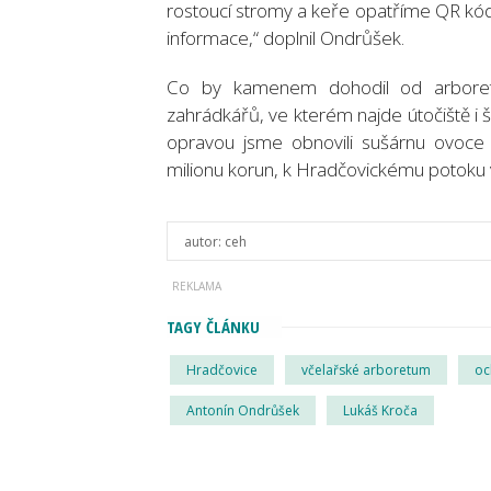
rostoucí stromy a keře opatříme QR kódy
informace,“ doplnil Ondrůšek.
Co by kamenem dohodil od arboret
zahrádkářů, ve kterém najde útočiště i 
opravou jsme obnovili sušárnu ovoce a 
milionu korun, k Hradčovickému potoku v
autor:
ceh
TAGY ČLÁNKU
Hradčovice
včelařské arboretum
oc
Antonín Ondrůšek
Lukáš Kroča