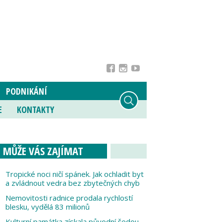
PODNIKÁNÍ
E
KONTAKTY
MŮŽE VÁS ZAJÍMAT
Tropické noci ničí spánek. Jak ochladit byt
a zvládnout vedra bez zbytečných chyb
Nemovitosti radnice prodala rychlostí
blesku, vydělá 83 milionů
Kulturní památka získala původní šedou