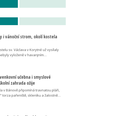
 i vánoční strom, okolí kostela
telu sv. Václava v Korytné už vysílaly
 nebyly vyloženě v havarijním…
 venkovní učebna i smyslové
školní zahrada ožije
da v Bánově připomíná travnatou pláň,
“ torza pařeniště, skleníku a žalostně…