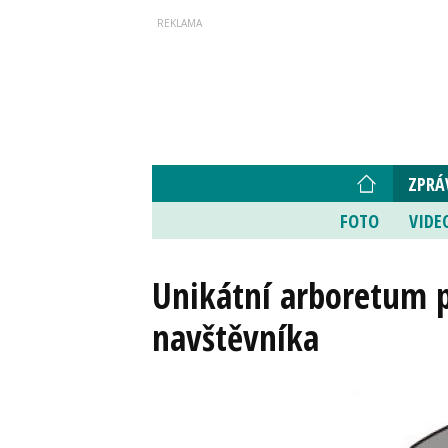
ZPRÁ
FOTO
VIDE
Unikátní arboretum po
navštěvníka