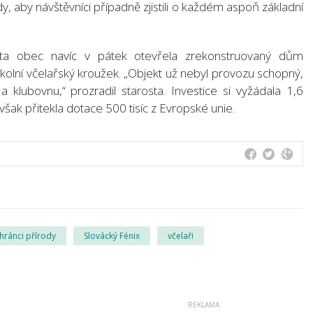
, aby návštěvníci případně zjistili o každém aspoň základní
a obec navíc v pátek otevřela zrekonstruovaný dům
školní včelařský kroužek. „Objekt už nebyl provozu schopný,
klubovnu,“ prozradil starosta. Investice si vyžádala 1,6
šak přitekla dotace 500 tisíc z Evropské unie.
hránci přírody
Slovácký Fénix
včelaři