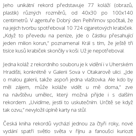
Jeho unikátní rekord představuje 77 koláží (obrazů,
plastik) různých rozměrů, od 40x30 po 100x140
centimetrů. V agentuře Dobrý den Pelhřimov spočítali, že
na jejich tvorbu spotřeboval 10 724 cigaretových krabiček.
„Když to převedu na peníze, jde o částku přesahující
jeden milion korun,“ poznamenal Král s tím, že ještě tři
tisíce kusů krabiček skončily v koši. Už je nepotřeboval.
Jedna koláž z rekordního souboru je k vidění i v Uherském
Hradišti, konkrétně v Galerii Sova v Otakarově ulici. „Jde
o malou galerii, takže aspoň jedna vlaštovka. Ale kdo by
měl zájem, může koláže vidět u mě doma,“ zve
na návštěvu umělec, který možná přijde i s dalším
rekordem. „Uvidíme, jestli to uskutečním. Určitě se když
tak ozvu,“ nevyložil úplně karty na stůl.
Česká kniha rekordů vychází jednou za čtyři roky, nové
vydání spatří světlo světa v říjnu a fanoušci kuriozit