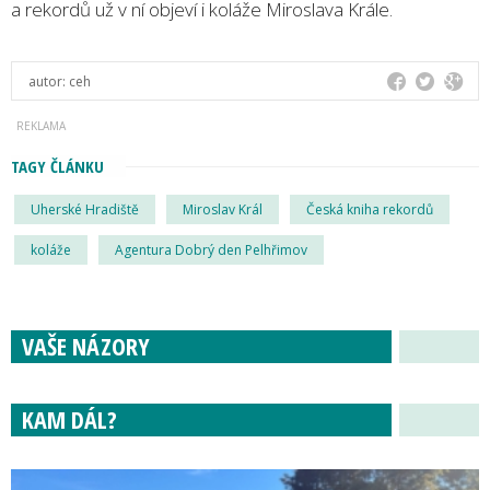
a rekordů už v ní objeví i koláže Miroslava Krále.
autor:
ceh
TAGY ČLÁNKU
Uherské Hradiště
Miroslav Král
Česká kniha rekordů
koláže
Agentura Dobrý den Pelhřimov
VAŠE NÁZORY
KAM DÁL?