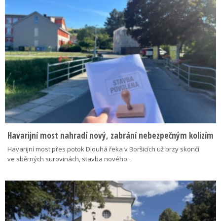
Havarijní most nahradí nový, zabrání nebezpečným kolizím
Havarijní most přes potok Dlouhá řeka v Boršicích už brzy skončí
ve sběrných surovinách, stavba nového…