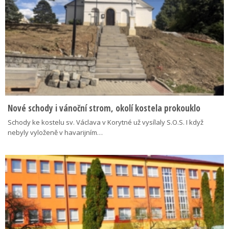
Nové schody i vánoční strom, okolí kostela prokouklo
Schody ke kostelu sv. Václava v Korytné už vysílaly S.O.S. I když
nebyly vyloženě v havarijním…