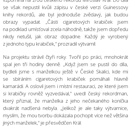
se však nepustil kvůli zápisu v české verzi Guinessovy
knihy rekordů, ale byl jednoduše zvědavý, jak budou
obrazy vypadat. „Části cigaretových krabiček jsem
na podklad umísťoval zcela náhodně, takže jsem dopředu
nikdy netušil, jak obraz dopadne. Každý je vyrobený
z jednoho typu krabiček,“ prozradil výtvarníl.
Na projektu strávil čtyři roky. Tvořil po práci, mnohokrát
spal jen tři hodiny denně. „Když jsem se pustil do díla,
bydleli jsme s manželkou ještě v České Skalici, kde mi
se sbíráním cigaretových krabiček pomáhali hlavně
kamarádi. A oslovil jsem i místní restauraci, ze které jsem
si krabičky rovněž vyzvedával,“ uvedl český rekordman,
který přiznal, že manželka z jeho nečekaného koníčka
dvakrát nadšená nebyla. „Jelikož je ale taky výtvarnice,
myslím, že mou tvorbu dokázala pochopit více než většina
jiných manželek,“ je přesvědčen Král.