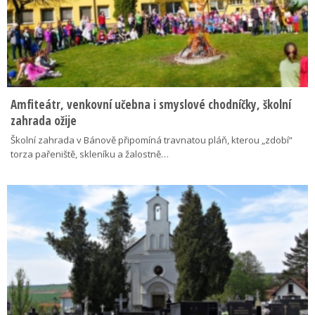
Amfiteátr, venkovní učebna i smyslové chodníčky, školní
zahrada ožije
Školní zahrada v Bánově připomíná travnatou pláň, kterou „zdobí“
torza pařeniště, skleníku a žalostně…