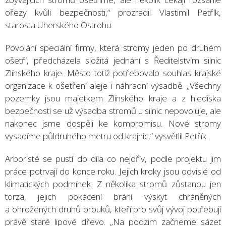
ořezy kvůli bezpečnosti,“ prozradil Vlastimil Petřík,
starosta Uherského Ostrohu.
Povolání speciální firmy, která stromy jeden po druhém
ošetří, předcházela složitá jednání s Ředitelstvím silnic
Zlínského kraje. Město totiž potřebovalo souhlas krajské
organizace k ošetření aleje i náhradní výsadbě. „Všechny
pozemky jsou majetkem Zlínského kraje a z hlediska
bezpečnosti se už výsadba stromů u silnic nepovoluje, ale
nakonec jsme dospěli ke kompromisu. Nové stromy
vysadíme půldruhého metru od krajnic,“ vysvětlil Petřík.
Arboristé se pustí do díla co nejdřív, podle projektu jim
práce potrvají do konce roku. Jejich kroky jsou odvislé od
klimatických podmínek. Z několika stromů zůstanou jen
torza, jejich pokácení brání výskyt chráněných
a ohrožených druhů brouků, kteří pro svůj vývoj potřebují
právě staré lipové dřevo. „Na podzim začneme sázet