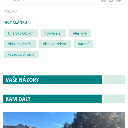
TAGY ČLÁNKU
Uherský Ostroh
lipová alej
Alej roku
Vlastimil Petřík
obnova zeleně
kácení
výsadba stromů
VAŠE NÁZORY
KAM DÁL?