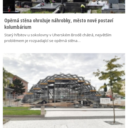
Opěrná stěna ohrožuje náhrobky, město nově postaví
kolumbárium
Starý hřbitov u sokolovny v Uherském Brodě chátrá, největším
problémem je rozpadající se opěrná stěna…