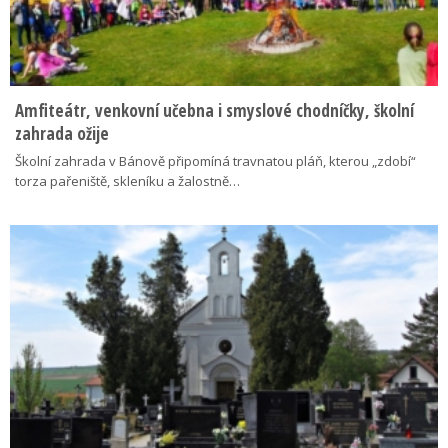
Amfiteátr, venkovní učebna i smyslové chodníčky, školní
zahrada ožije
Školní zahrada v Bánově připomíná travnatou pláň, kterou „zdobí“
torza pařeniště, skleníku a žalostně…