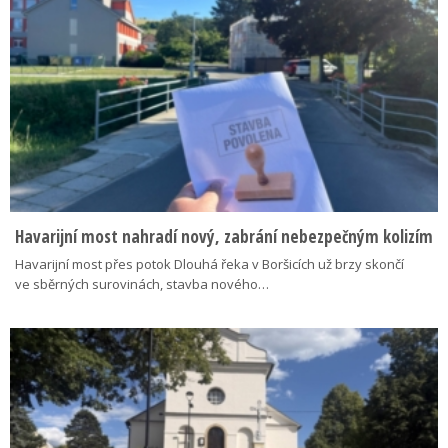
Havarijní most nahradí nový, zabrání nebezpečným kolizím
Havarijní most přes potok Dlouhá řeka v Boršicích už brzy skončí
ve sběrných surovinách, stavba nového…