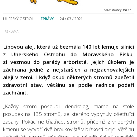
Foto:
iDobryDen.cz
UHERSKÝ OSTROH
ZPRÁVY
24 / 03 / 2021
Lipovou alej, která už bezmála 140 let lemuje silnici
z Uherského Ostrohu do Moravského Písku,
si vezmou do parády arboristé. Jejich úkolem je
záchrana jedné z nejstarších a nejzachovalejších
alejí v zemi. I když osud některých stromů zpečetil
zdravotní stav, většinu se podle radnice podaří
zachránit.
„Každý strom posoudil dendrolog, máme na stole
posudek na 135 stromů, ze kterého vyplynuly ošetřující
zásahy. Pokácíme třiatřicet stromů, přičemž z vhodných
kmenů se vytvoří dvě broukoviště v blízkosti aleje. Většinu
zbývajících stromů ošetříme, ale několik čekají rozsáhlé