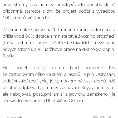
nové stromy, abychom zachovali původní podobu aleje,“
připomněl starosta s tím, že projekt počítá s výsadbou
100 stromů, většinou líp.
Záchrana aleje přijde na 1,4 milionu korun, radnici proto
přišla vhod 80% dotace z ministerstva životního prostředí.
„Cena zahrnuje nejen ošetření stávajících a výsadbu
nových stromů, ale i údržbové práce na dva roky,“ doplnil
Petřík.
Alej podél silnice, kterou tvoří převážně lípy
se zastoupením několika akátů a jasanů, je pro Ostrožany
srdeční záležitostí. „Alej je symbolem návratu domů, lidé
ostatně odjakživa tlačí na její zachování. Kdybychom za ni
ale nebojovali, postupně zmizí z povrchu zemského,“ je
přesvědčený starosta Uherského Ostrohu.
autor:
ceh