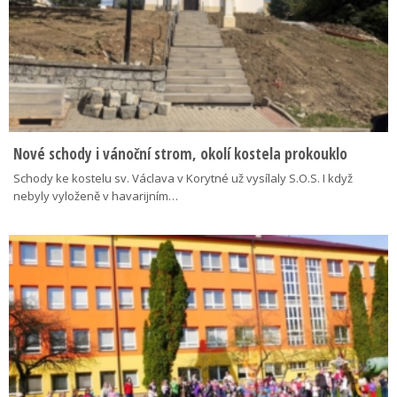
Nové schody i vánoční strom, okolí kostela prokouklo
Schody ke kostelu sv. Václava v Korytné už vysílaly S.O.S. I když
nebyly vyloženě v havarijním…