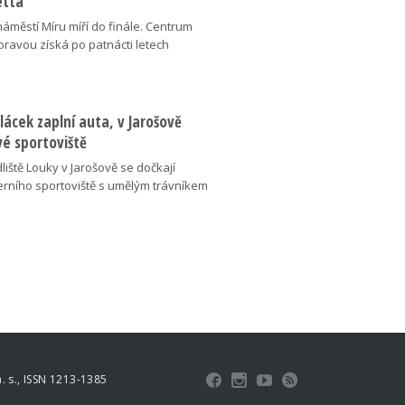
etta
náměstí Míru míří do finále. Centrum
oravou získá po patnácti letech
lácek zaplní auta, v Jarošově
vé sportoviště
liště Louky v Jarošově se dočkají
ního sportoviště s umělým trávníkem
 s., ISSN 1213-1385