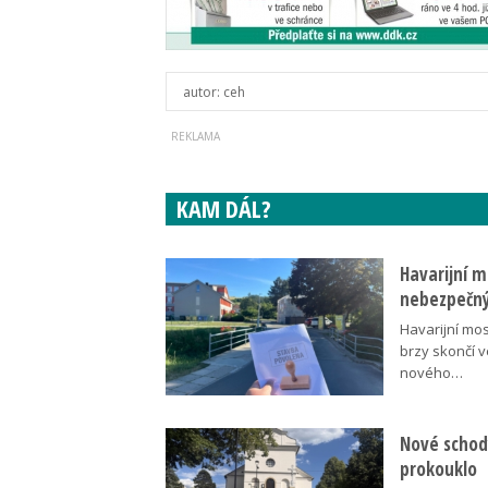
autor:
ceh
KAM DÁL?
Havarijní m
nebezpečný
Havarijní mos
brzy skončí 
nového…
Nové schody
prokouklo