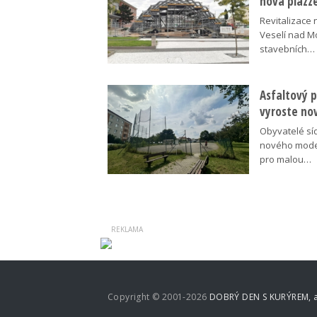
nová piazz
Revitalizace 
Veselí nad M
stavebních…
Asfaltový p
vyroste no
Obyvatelé síd
nového moder
pro malou…
Copyright © 2001-2026
DOBRÝ DEN S KURÝREM, a.