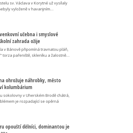
telu sv. Václava v Korytné už vysílaly
 nebyly vyloženě v havarijním…
 venkovní učebna i smyslové
školní zahrada ožije
da v Bánově připomíná travnatou pláň,
“ torza pařeniště, skleníku a žalostně…
na ohrožuje náhrobky, město
ví kolumbárium
v u sokolovny v Uherském Brodě chátrá,
oblémem je rozpadající se opěrná
u opouští dělníci, dominantou je