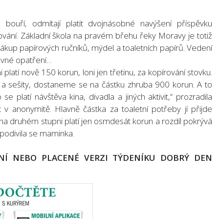
ouří, odmítají platit dvojnásobné navýšení příspěvku
rování. Základní škola na pravém břehu řeky Moravy je totiž
e nákup papírových ručníků, mýdel a toaletních papírů. Vedení
hovné opatření…
 platí nově 150 korun, loni jen třetinu, za kopírování stovku.
 a sešity, dostaneme se na částku zhruba 900 korun. A to
se platí návštěva kina, divadla a jiných aktivit,“ prozradila
 v anonymitě. Hlavně částka za toaletní potřeby jí přijde
 na druhém stupni platí jen osmdesát korun a rozdíl pokrývá
 podivila se maminka.
NÍ NEBO PLACENÉ VERZI TÝDENÍKU DOBRÝ DEN