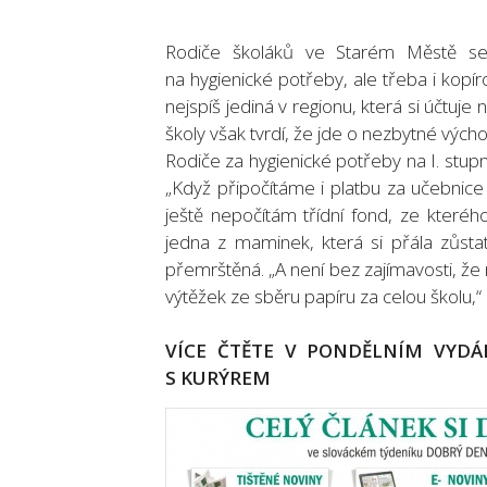
Rodiče školáků ve Starém Městě se b
na hygienické potřeby, ale třeba i kopí
nejspíš jediná v regionu, která si účtuj
školy však tvrdí, že jde o nezbytné výc
Rodiče za hygienické potřeby na I. stupni
„Když připočítáme i platbu za učebnice
ještě nepočítám třídní fond, ze kterého 
jedna z maminek, která si přála zůstat
přemrštěná. „A není bez zajímavosti, že
výtěžek ze sběru papíru za celou školu,“
VÍCE ČTĚTE V PONDĚLNÍM VYDÁ
S KURÝREM