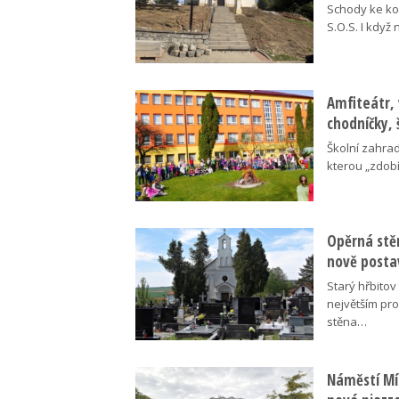
Schody ke kos
S.O.S. I když
Amfiteátr,
chodníčky, 
Školní zahra
kterou „zdobí
Opěrná stě
nově posta
Starý hřbito
největším pr
stěna…
Náměstí Mír