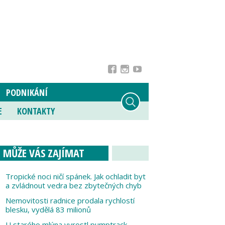
PODNIKÁNÍ
E
KONTAKTY
MŮŽE VÁS ZAJÍMAT
Tropické noci ničí spánek. Jak ochladit byt
a zvládnout vedra bez zbytečných chyb
Nemovitosti radnice prodala rychlostí
blesku, vydělá 83 milionů
U starého mlýna vyrostl pumptrack,