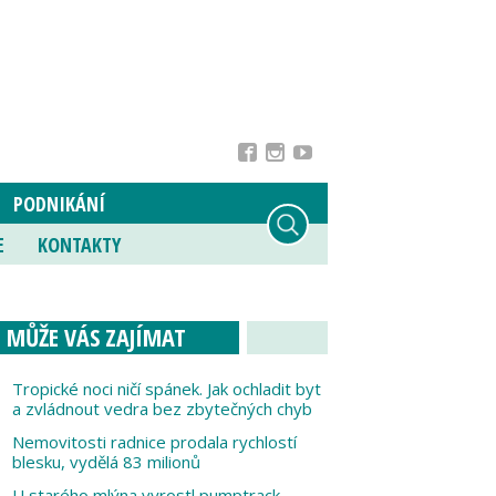
PODNIKÁNÍ
E
KONTAKTY
MŮŽE VÁS ZAJÍMAT
Tropické noci ničí spánek. Jak ochladit byt
a zvládnout vedra bez zbytečných chyb
Nemovitosti radnice prodala rychlostí
blesku, vydělá 83 milionů
U starého mlýna vyrostl pumptrack,