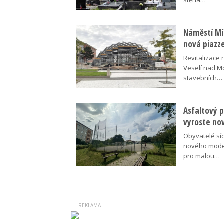
stěna…
Náměstí Mír
nová piazz
Revitalizace 
Veselí nad M
stavebních…
Asfaltový p
vyroste no
Obyvatelé síd
nového moder
pro malou…