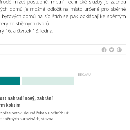
odě mizet postupně, místní Technické služby je začnou
nných domů je možné odložit na místo určené pro sběrné
 bytových domů na sídlištích se pak odkládají ke sběrným
který ze sběrných dvorů.
rý 16. a čtvrtek 18. ledna.
ost nahradí nový, zabrání
m kolizím
t přes potok Dlouhá řeka v Boršicích už
ve sběrných surovinách, stavba