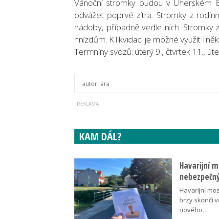
Vánoční stromky budou v Uherském Br
odvážet poprvé zítra. Stromky z rodi
nádoby, případně vedle nich. Stromky z
hnízdům. K likvidaci je možné využít i ně
Termníny svozů: úterý 9., čtvrtek 11., úte
autor:
ara
KAM DÁL?
Havarijní m
nebezpečný
Havarijní mos
brzy skončí 
nového…