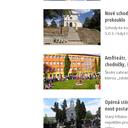
Nové schody
prokouklo
Schody ke kos
S.O.S. I když
Amfiteátr,
chodníčky, 
Školní zahra
kterou „zdobí
Opěrná stě
nově posta
Starý hřbito
největším pr