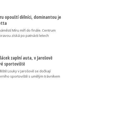
u opouští dělníci, dominantou je
etta
náměstí Míru míří do finále. Centrum
oravou získá po patnácti letech
lácek zaplní auta, v Jarošově
vé sportoviště
liště Louky v Jarošově se dočkají
ního sportoviště s umělým trávníkem