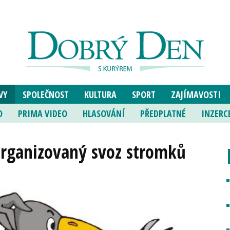
VY
SPOLEČNOST
KULTURA
SPORT
ZAJÍMAVOSTI
O
PRIMA VIDEO
HLASOVÁNÍ
PŘEDPLATNÉ
INZERC
 organizovaný svoz stromků