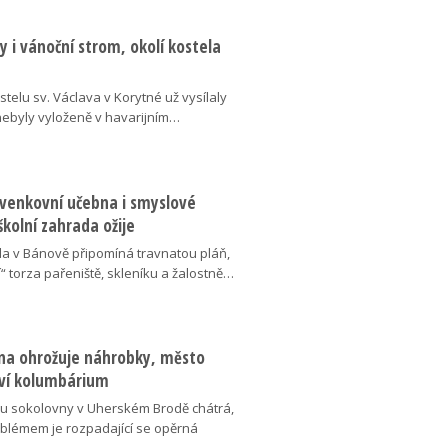
 i vánoční strom, okolí kostela
telu sv. Václava v Korytné už vysílaly
 nebyly vyloženě v havarijním…
 venkovní učebna i smyslové
školní zahrada ožije
da v Bánově připomíná travnatou pláň,
“ torza pařeniště, skleníku a žalostně…
na ohrožuje náhrobky, město
ví kolumbárium
v u sokolovny v Uherském Brodě chátrá,
oblémem je rozpadající se opěrná