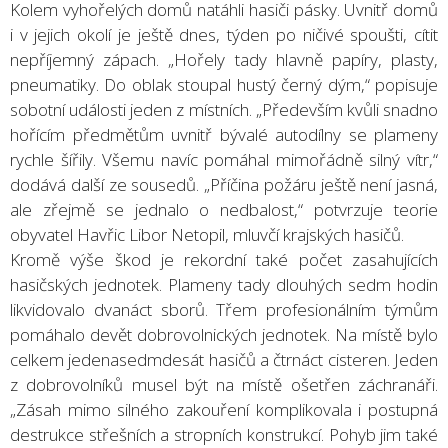
Kolem vyhořelých domů natáhli hasiči pásky. Uvnitř domů
i v jejich okolí je ještě dnes, týden po ničivé spoušti, cítit
nepříjemný zápach. „Hořely tady hlavně papíry, plasty,
pneumatiky. Do oblak stoupal hustý černý dým,“ popisuje
sobotní události jeden z místních. „Především kvůli snadno
hořícím předmětům uvnitř bývalé autodílny se plameny
rychle šířily. Všemu navíc pomáhal mimořádně silný vítr,“
dodává další ze sousedů. „Příčina požáru ještě není jasná,
ale zřejmě se jednalo o nedbalost,“ potvrzuje teorie
obyvatel Havřic Libor Netopil, mluvčí krajských hasičů.
Kromě výše škod je rekordní také počet zasahujících
hasičských jednotek. Plameny tady dlouhých sedm hodin
likvidovalo dvanáct sborů. Třem profesionálním týmům
pomáhalo devět dobrovolnických jednotek. Na místě bylo
celkem jedenasedmdesát hasičů a čtrnáct cisteren. Jeden
z dobrovolníků musel být na místě ošetřen záchranáři.
„Zásah mimo silného zakouření komplikovala i postupná
destrukce střešních a stropních konstrukcí. Pohyb jim také