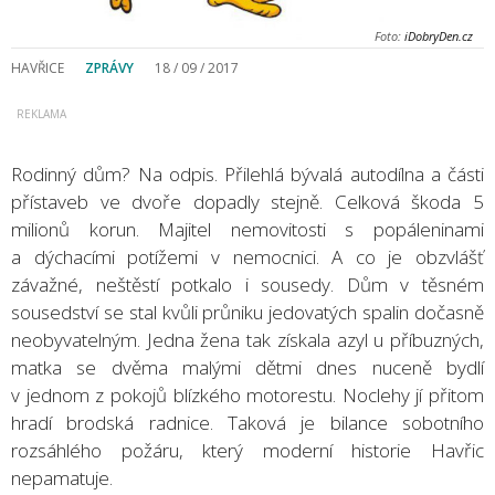
Foto:
iDobryDen.cz
HAVŘICE
ZPRÁVY
18 / 09 / 2017
Rodinný dům? Na odpis. Přilehlá bývalá autodílna a části
přístaveb ve dvoře dopadly stejně. Celková škoda 5
milionů korun. Majitel nemovitosti s popáleninami
a dýchacími potížemi v nemocnici. A co je obzvlášť
závažné, neštěstí potkalo i sousedy. Dům v těsném
sousedství se stal kvůli průniku jedovatých spalin dočasně
neobyvatelným. Jedna žena tak získala azyl u příbuzných,
matka se dvěma malými dětmi dnes nuceně bydlí
v jednom z pokojů blízkého motorestu. Noclehy jí přitom
hradí brodská radnice. Taková je bilance sobotního
rozsáhlého požáru, který moderní historie Havřic
nepamatuje.