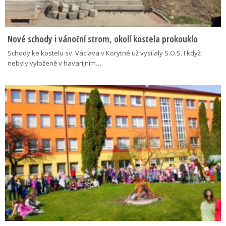
Nové schody i vánoční strom, okolí kostela prokouklo
Schody ke kostelu sv. Václava v Korytné už vysílaly S.O.S. I když
nebyly vyloženě v havarijním…