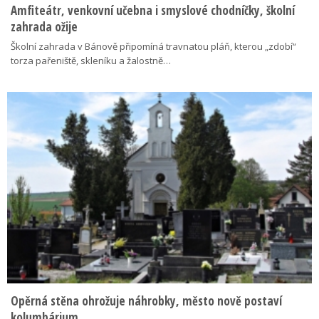
Amfiteátr, venkovní učebna i smyslové chodníčky, školní
zahrada ožije
Školní zahrada v Bánově připomíná travnatou pláň, kterou „zdobí“
torza pařeniště, skleníku a žalostně…
Opěrná stěna ohrožuje náhrobky, město nově postaví
kolumbárium