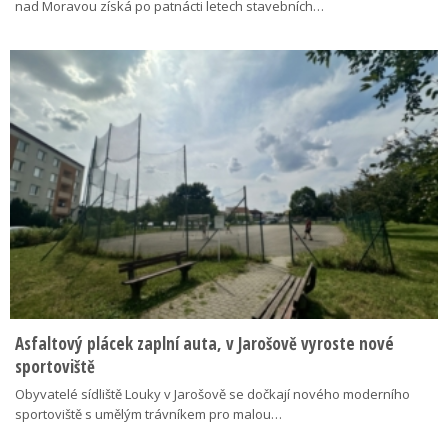
nad Moravou získá po patnácti letech stavebních…
Asfaltový plácek zaplní auta, v Jarošově vyroste nové
sportoviště
Obyvatelé sídliště Louky v Jarošově se dočkají nového moderního
sportoviště s umělým trávníkem pro malou…