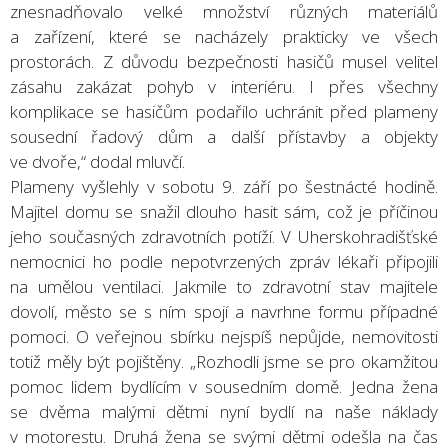
znesnadňovalo velké množství různých materiálů
a zařízení, které se nacházely prakticky ve všech
prostorách. Z důvodu bezpečnosti hasičů musel velitel
zásahu zakázat pohyb v interiéru. I přes všechny
komplikace se hasičům podařilo uchránit před plameny
sousední řadový dům a další přístavby a objekty
ve dvoře,“ dodal mluvčí.
Plameny vyšlehly v sobotu 9. září po šestnácté hodině.
Majitel domu se snažil dlouho hasit sám, což je příčinou
jeho současných zdravotních potíží. V Uherskohradišťské
nemocnici ho podle nepotvrzených zpráv lékaři připojili
na umělou ventilaci. Jakmile to zdravotní stav majitele
dovolí, město se s ním spojí a navrhne formu případné
pomoci. O veřejnou sbírku nejspíš nepůjde, nemovitosti
totiž měly být pojištěny. „Rozhodli jsme se pro okamžitou
pomoc lidem bydlícím v sousedním domě. Jedna žena
se dvěma malými dětmi nyní bydlí na naše náklady
v motorestu. Druhá žena se svými dětmi odešla na čas