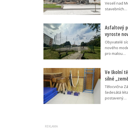
Veselí nad M
stavebních…
Asfaltový p
vyroste no
Obyvatelé síd
nového moder
pro malou…
Ve školní tě
silné „zem
Tělocvična Zá
šedesátá léta
postavený…