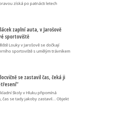
oravou získá po patnácti letech
lácek zaplní auta, v Jarošově
vé sportoviště
liště Louky v Jarošově se dočkají
ního sportoviště s umělým trávníkem
locvičně se zastavil čas, čeká ji
ětřesení“
kladní školy v Hluku připomíná
, čas se tady jakoby zastavil… Objekt