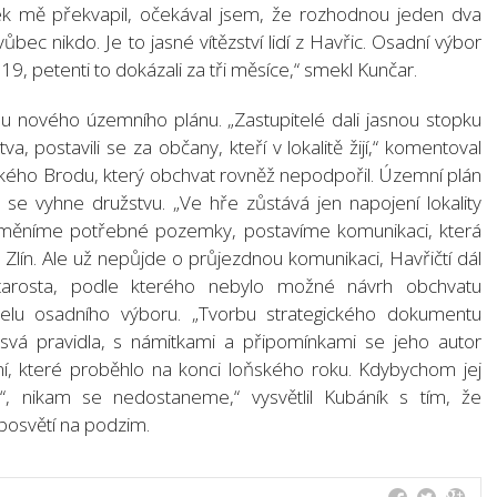
dek mě překvapil, očekával jsem, že rozhodnou jeden dva
bec nikdo. Je to jasné vítězství lidí z Havřic. Osadní výbor
9, petenti to dokázali za tři měsíce,“ smekl Kunčar.
rhu nového územního plánu. „Zastupitelé dali jasnou stopku
 postavili se za občany, kteří v lokalitě žijí,“ komentoval
ského Brodu, který obchvat rovněž nepodpořil. Územní plán
á se vyhne družstvu. „Ve hře zůstává jen napojení lokality
směníme potřebné pozemky, postavíme komunikaci, která
Zlín. Ale už nepůjde o průjezdnou komunikaci, Havřičtí dál
starosta, podle kterého nebylo možné návrh obchvatu
elu osadního výboru. „Tvorbu strategického dokumentu
 svá pravidla, s námitkami a připomínkami se jeho autor
, které proběhlo na konci loňského roku. Kdybychom jej
, nikam se nedostaneme,“ vysvětlil Kubáník s tím, že
posvětí na podzim.