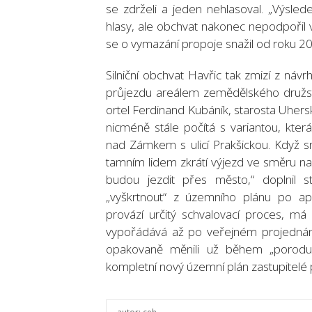
se zdrželi a jeden nehlasoval. „Výsle
hlasy, ale obchvat nakonec nepodpořil vů
se o vymazání propoje snažil od roku 201
Silniční obchvat Havřic tak zmizí z náv
průjezdu areálem zemědělského družstva,
ortel Ferdinand Kubáník, starosta Uher
nicméně stále počítá s variantou, kter
nad Zámkem s ulicí Prakšickou. Když 
tamním lidem zkrátí výjezd ve směru na 
budou jezdit přes město,“ doplnil 
„vyškrtnout“ z územního plánu po ap
provází určitý schvalovací proces, má
vypořádává až po veřejném projednání
opakovaně měnili už během „porodu“
kompletní nový územní plán zastupitelé 