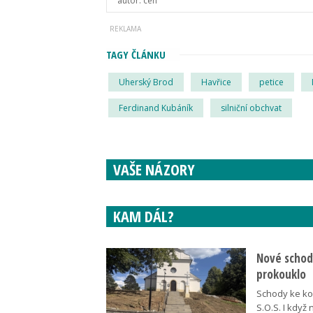
autor:
ceh
TAGY ČLÁNKU
Uherský Brod
Havřice
petice
Ferdinand Kubáník
silniční obchvat
VAŠE NÁZORY
KAM DÁL?
Nové schody
prokouklo
Schody ke kos
S.O.S. I když