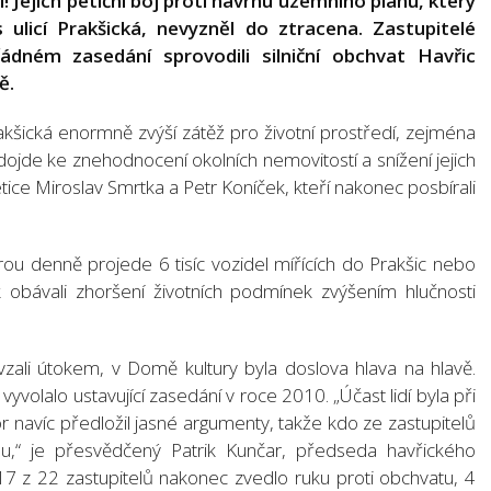
! Jejich petiční boj proti návrhu územního plánu, který
 ulicí Prakšická, nevyzněl do ztracena. Zastupitelé
ném zasedání sprovodili silniční obchvat Havřic
ě.
akšická enormně zvýší zátěž pro životní prostředí, zejména
 dojde ke znehodnocení okolních nemovitostí a snížení jejich
etice Miroslav Smrtka a Petr Koníček, kteří nakonec posbírali
erou denně projede 6 tisíc vozidel mířících do Prakšic nebo
k obávali zhoršení životních podmínek zvýšením hlučnosti
vzali útokem, v Domě kultury byla doslova hlava na hlavě.
volalo ustavující zasedání v roce 2010. „Účast lidí byla při
or navíc předložil jasné argumenty, takže kdo ze zastupitelů
ranu,“ je přesvědčený Patrik Kunčar, předseda havřického
 17 z 22 zastupitelů nakonec zvedlo ruku proti obchvatu, 4