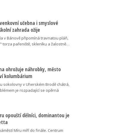
 venkovní učebna i smyslové
školní zahrada ožije
da v Bánově připomíná travnatou pláň,
“ torza pařeniště, skleníku a žalostně…
na ohrožuje náhrobky, město
ví kolumbárium
v u sokolovny v Uherském Brodě chátrá,
oblémem je rozpadající se opěrná
u opouští dělníci, dominantou je
etta
náměstí Míru míří do finále. Centrum