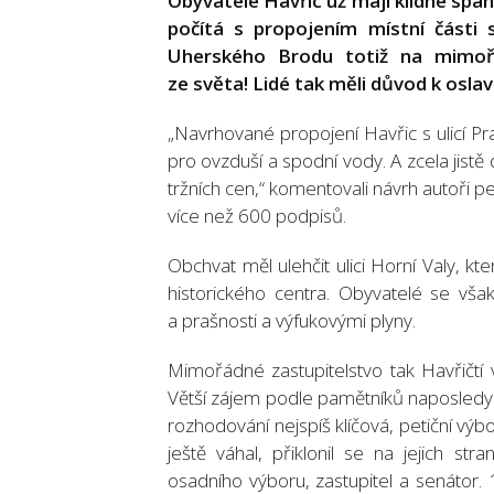
Obyvatelé Havřic už mají klidné spaní
počítá s propojením místní části s
Uherského Brodu totiž na mimořád
ze světa! Lidé tak měli důvod k oslav
„Navrhované propojení Havřic s ulicí Pr
pro ovzduší a spodní vody. A zcela jistě
tržních cen,“ komentovali návrh autoři p
více než 600 podpisů.
Obchvat měl ulehčit ulici Horní Valy, kt
historického centra. Obyvatelé se vša
a prašnosti a výfukovými plyny.
Mimořádné zastupitelstvo tak Havřičtí 
Větší zájem podle pamětníků naposledy vy
rozhodování nejspíš klíčová, petiční výb
ještě váhal, přiklonil se na jejich st
osadního výboru, zastupitel a senátor.