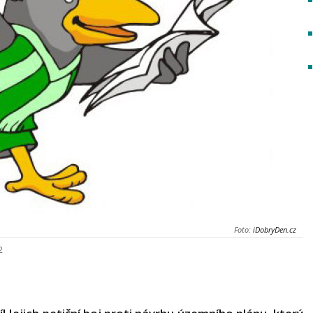
Foto:
iDobryDen.cz
2