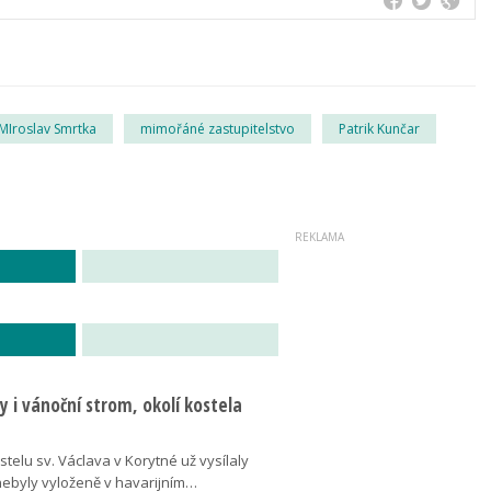
MIroslav Smrtka
mimořáné zastupitelstvo
Patrik Kunčar
 i vánoční strom, okolí kostela
telu sv. Václava v Korytné už vysílaly
 nebyly vyloženě v havarijním…