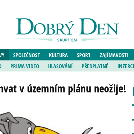
VY
SPOLEČNOST
KULTURA
SPORT
ZAJÍMAVOSTI
O
PRIMA VIDEO
HLASOVÁNÍ
PŘEDPLATNÉ
INZERC
chvat v územním plánu neožije!