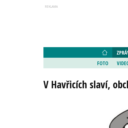
ZPRÁ
FOTO
VIDE
V Havřicích slaví, ob