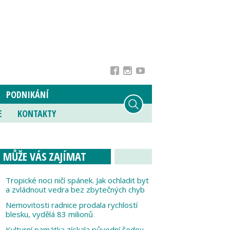
PODNIKÁNÍ
E
KONTAKTY
MŮŽE VÁS ZAJÍMAT
Tropické noci ničí spánek. Jak ochladit byt
a zvládnout vedra bez zbytečných chyb
Nemovitosti radnice prodala rychlostí
blesku, vydělá 83 milionů
Kulturní památka získala původní šedou