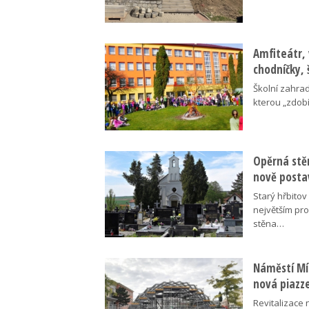
Amfiteátr,
chodníčky, 
Školní zahra
kterou „zdobí
Opěrná stě
nově posta
Starý hřbito
největším pr
stěna…
Náměstí Mír
nová piazz
Revitalizace 