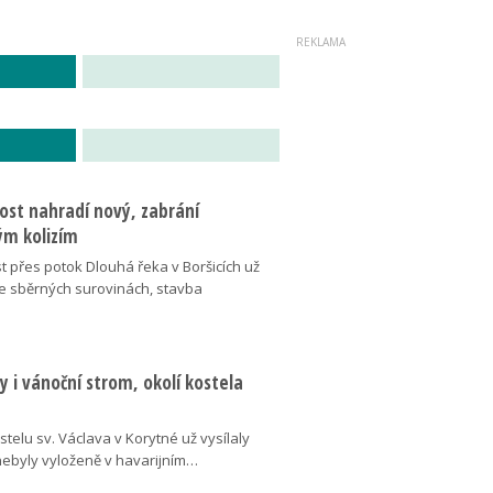
ost nahradí nový, zabrání
m kolizím
t přes potok Dlouhá řeka v Boršicích už
ve sběrných surovinách, stavba
 i vánoční strom, okolí kostela
telu sv. Václava v Korytné už vysílaly
 nebyly vyloženě v havarijním…