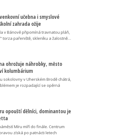
 venkovní učebna i smyslové
školní zahrada ožije
da v Bánově připomíná travnatou pláň,
“ torza pařeniště, skleníku a žalostně…
na ohrožuje náhrobky, město
ví kolumbárium
v u sokolovny v Uherském Brodě chátrá,
oblémem je rozpadající se opěrná
u opouští dělníci, dominantou je
etta
náměstí Míru míří do finále. Centrum
oravou získá po patnácti letech