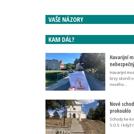
VAŠE NÁZORY
KAM DÁL?
Havarijní m
nebezpečný
Havarijní mos
brzy skončí 
nového…
Nové schody
prokouklo
Schody ke kos
S.O.S. I když