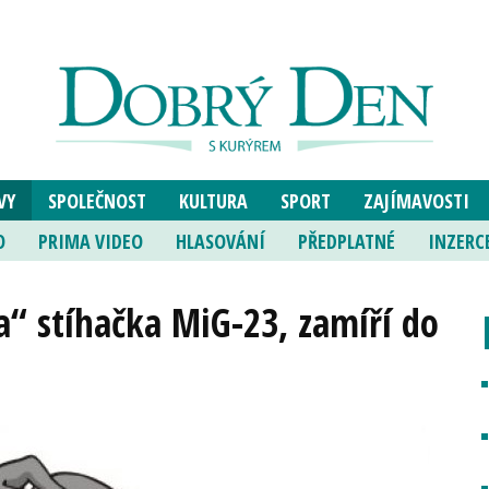
VY
SPOLEČNOST
KULTURA
SPORT
ZAJÍMAVOSTI
O
PRIMA VIDEO
HLASOVÁNÍ
PŘEDPLATNÉ
INZERC
a“ stíhačka MiG-23, zamíří do