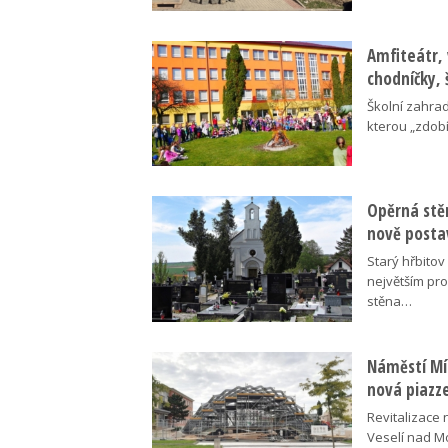
Amfiteátr,
chodníčky, 
Školní zahra
kterou „zdobí
Opěrná stě
nově posta
Starý hřbito
největším pr
stěna…
Náměstí Mír
nová piazz
Revitalizace 
Veselí nad M