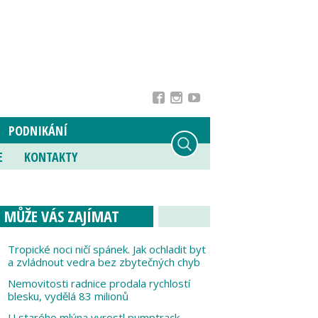
PODNIKÁNÍ
E
KONTAKTY
MŮŽE VÁS ZAJÍMAT
Tropické noci ničí spánek. Jak ochladit byt
a zvládnout vedra bez zbytečných chyb
Nemovitosti radnice prodala rychlostí
blesku, vydělá 83 milionů
U starého mlýna vyrostl pumptrack,