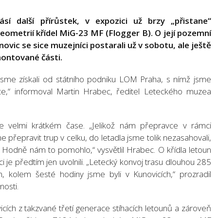
í další přírůstek, v expozici už brzy „přistane“
ometrií křídel MiG-23 MF (Flogger B). O její pozemní
ovic se sice muzejníci postarali už v sobotu, ale ještě
montované části.
jsme získali od státního podniku LOM Praha, s nímž jsme
e,“ informoval Martin Hrabec, ředitel Leteckého muzea
ve velmi krátkém čase. „Jelikož nám přepravce v rámci
ne přepravit trup v celku, do letadla jsme tolik nezasahovali,
Hodně nám to pomohlo,“ vysvětlil Hrabec. O křídla letoun
i je předtím jen uvolnili. „Letecký konvoj trasu dlouhou 285
n, kolem šesté hodiny jsme byli v Kunovicích,“ prozradil
nosti.
ích z takzvané třetí generace stíhacích letounů a zároveň