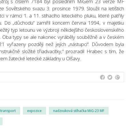
. Stroj s číslem 7184 byl posledním MiGem 23 verze MF
 Sovětského svazu 3. prosince 1979. Sloužil na letištích
i v rámci 1. a 11. stíhacího leteckého pluku, které patřily
u. Do „důchodu“ zamířil koncem června 1994, v majetku
žitý typ letounu ve výzbroji někdejšího československého
1. Oba typy se ale nakonec vyráběly souběžně a v českém
21 vyřazeny později než jejich „nástupci“. Důvodem byla
strukčně složité třiadvacítky,“ prozradil Hrabec s tím, že
tem žatecké letecké základny u Olšavy.
transport
expozice
nadzvuková stíhačka MiG-23 MF