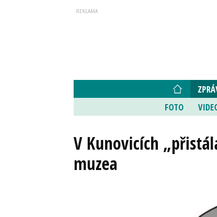
ZPRÁ
FOTO
VIDE
V Kunovicích „přistál
muzea