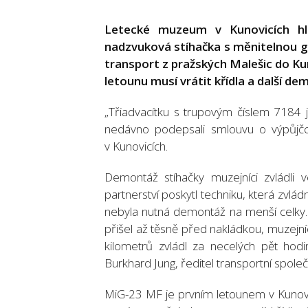
Letecké muzeum v Kunovicích hlás
nadzvuková stíhačka s měnitelnou ge
transport z pražských Malešic do Kun
letounu musí vrátit křídla a další de
„Třiadvacítku s trupovým číslem 7184 
nedávno podepsali smlouvu o výpůjčc
v Kunovicích.
Demontáž stíhačky muzejníci zvládli 
partnerství poskytl techniku, která zvlád
nebyla nutná demontáž na menší celky. 
přišel až těsně před nakládkou, muzejníc
kilometrů zvládl za necelých pět hodi
Burkhard Jung, ředitel transportní společ
MiG-23 MF je prvním letounem v Kunovic