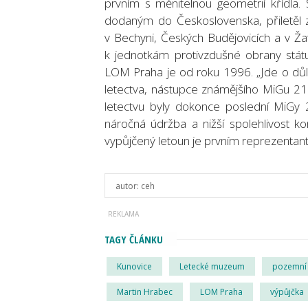
prvním s měnitelnou geometrií křídla
dodaným do Československa, přiletěl ze
v Bechyni, Českých Budějovicích a v Žatc
k jednotkám protivzdušné obrany stát
LOM Praha je od roku 1996. „Jde o důle
letectva, nástupce známějšího MiGu 2
letectvu byly dokonce poslední MiGy 
náročná údržba a nižší spolehlivost kon
vypůjčený letoun je prvním reprezentan
autor:
ceh
TAGY ČLÁNKU
Kunovice
Letecké muzeum
pozemní 
Martin Hrabec
LOM Praha
výpůjčka