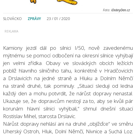
Foto:
iDobryDen.cz
SLOVÁCKO
ZPRÁVY
23 / 01 / 2020
Kamiony jezdí dál po silnici I/50, nově zavedenému
mýtnému se pomocí odbočení na okresní silnice vyhýbají
jen velmi zřídka. Obavy ve slováckých obcích ležících
poblíž hlavního silničního tahu, konkrétně v Hradčovicích
a Drslavicích na jedné straně a Hluku a Dolním Němčí
na straně druhé, tak pominuly. „Situaci sleduji od ledna
každý den a mohu potvrdit, že nárůst dopravy nenastal.
Ukazuje se, že dopravcům nestojí za to, aby se kvůli pár
korunám hlavní silnici vyhýbali,“ shrnul dnešní situaci
Rostislav Mihel, starosta Drslavic.
Nárůst dopravy nehlásí ani na druhé „objížďce“ ve směru
Uherský Ostroh, Hluk, Dolní Němčí, Nivnice a Suchá Loz.