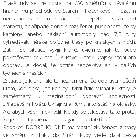
Právě tudy se lze dostat na I/50 směřující k bývalému
hraničnímu přechodu ve Starém Hrozenkově. „Prozatím
nemáme žádné informace nebo zpětnou vazbu od
starostů, popřípadě z obcí s rozšířenou působností, že by
kamiony anebo nákladní automobily nad 7,5 tuny
vyhledávaly nějaké objízdné trasy po krajských silnicích.
Zatím se situace vyvíjí klidně, uvidíme, jak to bude
pokračovat,“ řekl pro ČTK Pavel Botek, krajský radní pro
dopravu. A dodal, že potíže neočekává ani v dalších
týdnech a měsících.
„Situace je klidná, ale to neznamená, že dopravci nešetří
i tam, kde cinkají jen koruny,“ tvrdí řidič Michal K., který je
zaměstnaný u mezinárodní dopravní společnosti.
„Především Poláci, Ukrajinci a Rumuni to stáčí na okresky.
Ale abych všem nekřivdil. Někdy se tak stává také proto,
že je tam chybně namíří navigace,“ podotkl řidič.
Redakce DOBRÉHO DNE má vlastní zkušenost z trasy
ve směru z Hluku do Strání, kudy vede další cesta