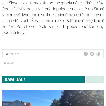
na Slovensko, tentokrát po nezpoplatněné silnici I/54.
Redakční vůz potkal v úterý dopoledne na cestě do Strání
v rozmezí dvou hodin sedm kamionů na cestě tam a osm
na cestě zpět. Šest z nich mělo zahraniční registrační
značku. Po této cestě ale smí jezdit pouze lehčí kamiony
pod 3,5 tuny.
autor:
ara
KAM DÁL?