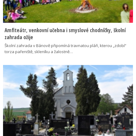
Amfiteátr, venkovní učebna i smyslové chodníčky, školní
zahrada ožije
Školní zahrada v Bánově připomíná travnatou pláň, kterou „zdobí“
torza pařeniště, skleníku a žalostně…