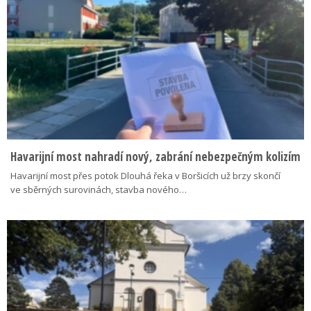
Havarijní most nahradí nový, zabrání nebezpečným kolizím
Havarijní most přes potok Dlouhá řeka v Boršicích už brzy skončí
ve sběrných surovinách, stavba nového…