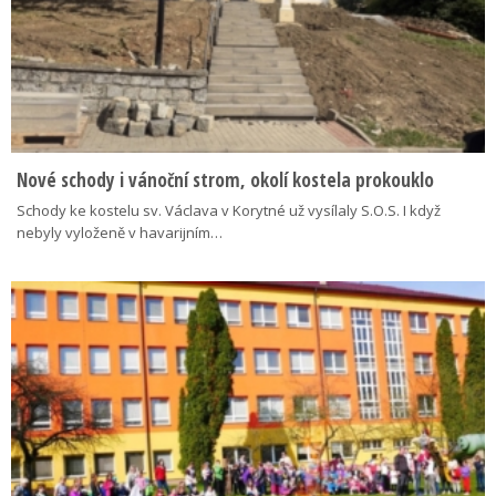
Nové schody i vánoční strom, okolí kostela prokouklo
Schody ke kostelu sv. Václava v Korytné už vysílaly S.O.S. I když
nebyly vyloženě v havarijním…