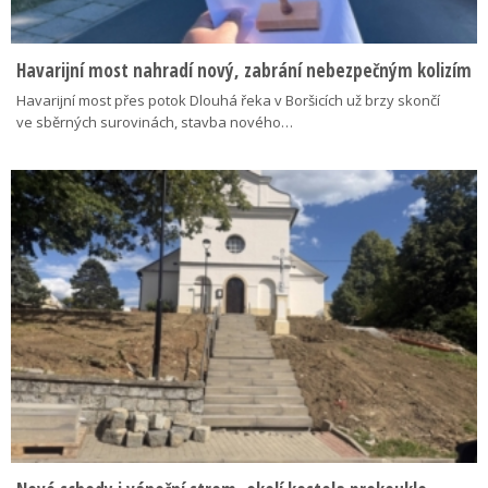
Havarijní most nahradí nový, zabrání nebezpečným kolizím
Havarijní most přes potok Dlouhá řeka v Boršicích už brzy skončí
ve sběrných surovinách, stavba nového…