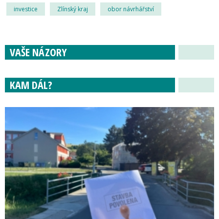
investice
Zlínský kraj
obor návrhářství
VAŠE NÁZORY
KAM DÁL?