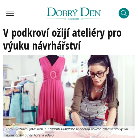
V podkroví ožijí ateliéry pro
výuku návrhářství
Foto:
Ilustrační foto: web / Studenti UMPRUM se dočkají nového zázemí pro výuku
modelářství a návrhářství oděvů.