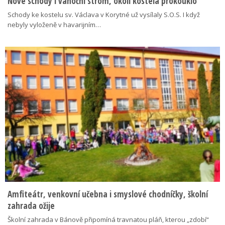
Nové schody i vánoční strom, okolí kostela prokouklo
Schody ke kostelu sv. Václava v Korytné už vysílaly S.O.S. I když
nebyly vyloženě v havarijním…
Amfiteátr, venkovní učebna i smyslové chodníčky, školní
zahrada ožije
Školní zahrada v Bánově připomíná travnatou pláň, kterou „zdobí“