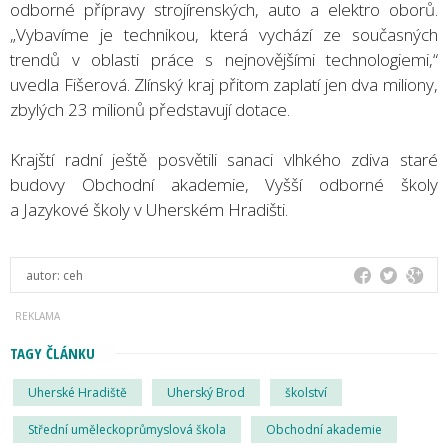
odborné přípravy strojírenských, auto a elektro oborů.
„Vybavíme je technikou, která vychází ze současných
trendů v oblasti práce s nejnovějšími technologiemi,“
uvedla Fišerová. Zlínský kraj přitom zaplatí jen dva miliony,
zbylých 23 milionů představují dotace.
Krajští radní ještě posvětili sanaci vlhkého zdiva staré
budovy Obchodní akademie, Vyšší odborné školy
a Jazykové školy v Uherském Hradišti.
autor:
ceh
TAGY ČLÁNKU
Uherské Hradiště
Uherský Brod
školství
Střední uměleckoprůmyslová škola
Obchodní akademie