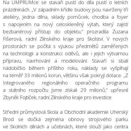
Na UMPRUMce se stavaři pustí do díla pustí o letních
prázdninách. „V západním křídle budovy jsou navrženy tři
ateliéry, jedna dílna, sklady pomůcek, chodba a foyer
s napojením na nový celoskleněný výtah, který zajistí
bezbariérový přístup do objektu,“ prozradila Zuzana
Fišerová, radní Zlínského kraje pro školství. V nových
prostorách se počítá s výukou předmětů zaměřených
na technologii a konstrukci oděvů, ale i jejich výtvarnou
přípravu, navrhování a modelování. Stavaři si sbalí
nádobíčko během příštího roku, náklady se vyšplhají
na téměř 33 milionů korun, většinu však pokryjí dotace. „Z
Integrovaného regionálního operačního programu
a státního rozpočtu jsme získali 29 milionů,“ upřesnil
Zbyněk Fojtíček, radní Zlínského kraje pro investice.
Střední průmyslová škola a Obchodní akademie Uherský
Brod se dočká zejména obnovy strojového parku
ve školních dílnách a učebnách, které slouží jako centra