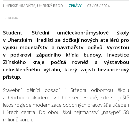
UHERSKÉ HRADIŠTĚ, UHERSKÝ BROD
ZPRÁVY
03 / 05 / 2024
Studenti Střední uměleckoprůmyslové školy
v Uherském Hradišti se dočkají nových ateliérů pro
výuku modelářství a návrhářství oděvů. Vyrostou
v podkroví západního křídla budovy. Investice
Zlínského kraje počítá rovněž s výstavbou
celoskleněného výtahu, který zajistí bezbariérový
přístup.
Stavební dělníci obsadí i Střední odbornou školu
a Obchodní akademii v Uherském Brodě, kde se ještě
letos rozjede modernizace odborných pracovišť a učeben
Hi-tech centra. Do obou škol hejtmanství „nasype“ 58
milionů korun.