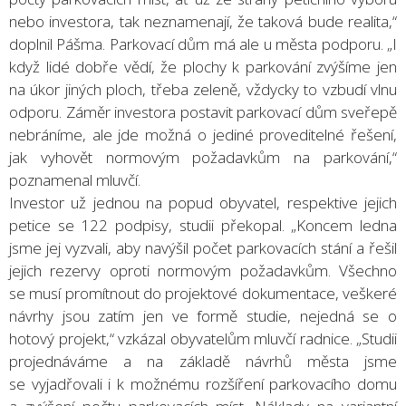
nebo investora, tak neznamenají, že taková bude realita,“
doplnil Pášma. Parkovací dům má ale u města podporu. „I
když lidé dobře vědí, že plochy k parkování zvýšíme jen
na úkor jiných ploch, třeba zeleně, vždycky to vzbudí vlnu
odporu. Záměr investora postavit parkovací dům sveřepě
nebráníme, ale jde možná o jediné proveditelné řešení,
jak vyhovět normovým požadavkům na parkování,“
poznamenal mluvčí.
Investor už jednou na popud obyvatel, respektive jejich
petice se 122 podpisy, studii překopal. „Koncem ledna
jsme jej vyzvali, aby navýšil počet parkovacích stání a řešil
jejich rezervy oproti normovým požadavkům. Všechno
se musí promítnout do projektové dokumentace, veškeré
návrhy jsou zatím jen ve formě studie, nejedná se o
hotový projekt,“ vzkázal obyvatelům mluvčí radnice. „Studii
projednáváme a na základě návrhů města jsme
se vyjadřovali i k možnému rozšíření parkovacího domu