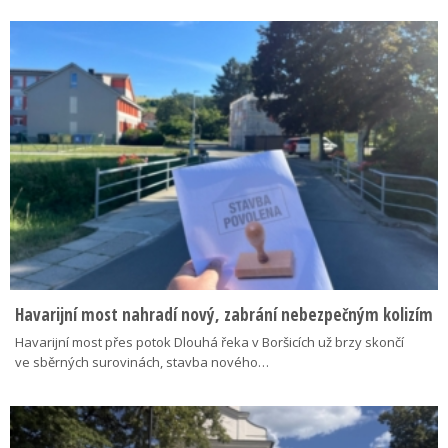
Havarijní most nahradí nový, zabrání nebezpečným kolizím
Havarijní most přes potok Dlouhá řeka v Boršicích už brzy skončí
ve sběrných surovinách, stavba nového…