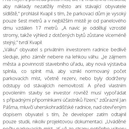
aby náklady nezatížily město ani stávající obyvatele
sídliště,“ prohlásil Kvapil s tím, že parkovací dům je vysoký
pouze šest metrů a v nejbližším místě je od panelového
dmu vzdálen 17 metrů. „A navíc je oddělují vzrostlé
stromy, takže výhled z dotčených bytů zůstane víceméně
stejný,“ tvrdí Kvapil.
„Válku“ obyvatel s privátním investorem radnice bedlivě
sleduje, jeho záměr nebere na lehkou váhu. „Je zájmem
města a povinností stavebního úřadu, aby nová výstavba
splnila, co splnit má, aby vznikl normovaný počet
parkovacích míst, včetně rezerv, nebo byly dodrženy
odstupy od stávajících nemovitostí. A před vlastním
povolením stavby se investor rovněž musí vypořádat
s případnými připomínkami účastníků řízení,“ zdůraznil Jan
Pášma, mluvčí uherskohradišťské radnice, nad otevřeným
dopisem obyvatel s tím, že developer zatím odtajnil
pouze studii, nikoliv projektovou dokumentaci. „Uváděné
počty parkovacích míst, ať už ze strany petičního výboru