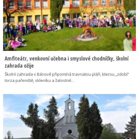
Amfiteátr, venkovní učebna i smyslové chodníčky, školní
zahrada ožije
Školní zahrada v Bánově připomíná travnatou pláň, kterou „zdobí“
torza pařeniště, skleníku a žalostně…