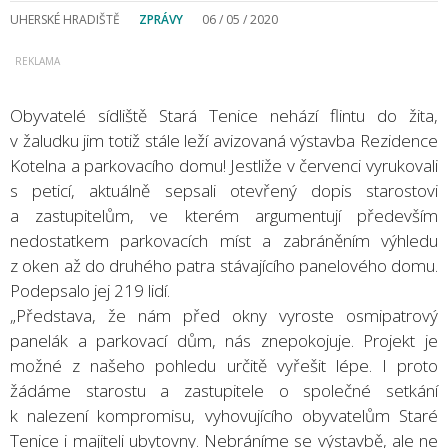
UHERSKÉ HRADIŠTĚ
ZPRÁVY
06 / 05 / 2020
Obyvatelé sídliště Stará Tenice nehází flintu do žita,
v žaludku jim totiž stále leží avizovaná výstavba Rezidence
Kotelna a parkovacího domu! Jestliže v červenci vyrukovali
s peticí, aktuálně sepsali otevřený dopis starostovi
a zastupitelům, ve kterém argumentují především
nedostatkem parkovacích míst a zabráněním výhledu
z oken až do druhého patra stávajícího panelového domu.
Podepsalo jej 219 lidí.
„Představa, že nám před okny vyroste osmipatrový
panelák a parkovací dům, nás znepokojuje. Projekt je
možné z našeho pohledu určitě vyřešit lépe. I proto
žádáme starostu a zastupitele o společné setkání
k nalezení kompromisu, vyhovujícího obyvatelům Staré
Tenice i majiteli ubytovny. Nebráníme se výstavbě, ale ne