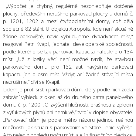
„Výpočet je chybný, regulérně nezohledňuje dotčené
plochy, především nerušíme parkovací plochy u domů č.
p. 1201, 1202 a mezi čtyřpodlažními domy, což dělá
společně 82 stání. U objektu Akropolis, kde není aktuálně
žádné parkoviště, navíc vybudujeme dvaadvacet míst,“
reagoval Petr Kvapil, jednatel developerské společnosti,
podle kterého se tak parkovací kapacita nafoukne o 134
míst. „Už z logiky věci není možné tvrdit, že stavbou
parkovacího domu pro 132 aut navýšíme parkovací
kapacitu jen o osm míst. Vždyť ani žádné stávající místa
nezrušíme,“ diví se Kvapil.
Lidem je proti srsti i parkovací dům, který podle nich zcela
zabrání výhledu z oken až do druhého patra panelového
domu č. p. 1200. „O zvýšení hlučnosti, prašnosti a zplodin
z výfukových plynů ani nemluvě,“ tvrdí v dopise obyvatelé.
„Parkovací dům je podle mého názoru jedinou reálnou
možností, jak situaci s parkováním ve Staré Tenici vyřešit.
A to nejen z pohledu počtu míst, ale i z finančního hlediska,