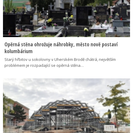
Opěrná stěna ohrožuje náhrobky, město nově postaví
kolumbárium
Starý hřbitov u sokolovny v Uherském Brodě chátrá, největším
problémem je rozpadající se opěrná stěna…