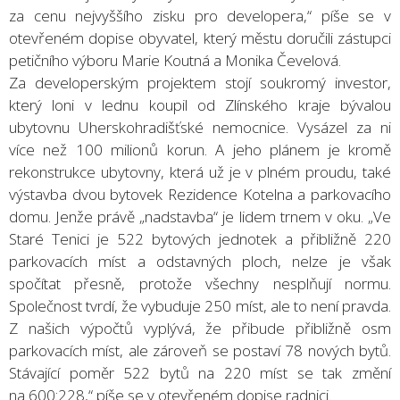
za cenu nejvyššího zisku pro developera,“ píše se v
otevřeném dopise obyvatel, který městu doručili zástupci
petičního výboru Marie Koutná a Monika Čevelová.
Za developerským projektem stojí soukromý investor,
který loni v lednu koupil od Zlínského kraje bývalou
ubytovnu Uherskohradišťské nemocnice. Vysázel za ni
více než 100 milionů korun. A jeho plánem je kromě
rekonstrukce ubytovny, která už je v plném proudu, také
výstavba dvou bytovek Rezidence Kotelna a parkovacího
domu. Jenže právě „nadstavba“ je lidem trnem v oku. „Ve
Staré Tenici je 522 bytových jednotek a přibližně 220
parkovacích míst a odstavných ploch, nelze je však
spočítat přesně, protože všechny nesplňují normu.
Společnost tvrdí, že vybuduje 250 míst, ale to není pravda.
Z našich výpočtů vyplývá, že přibude přibližně osm
parkovacích míst, ale zároveň se postaví 78 nových bytů.
Stávající poměr 522 bytů na 220 míst se tak změní
na 600:228,“ píše se v otevřeném dopise radnici.