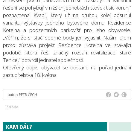
a zvýšení počtu parkovacích míst. Náklady na variantní
řešení se pohybují v nižších jednotkách stovek tisíc korun,“
poznamenal Kvapil, který už na druhou kolej odsunul
variantu výstavby jednoho bytového domu Rezidence
Kotelna a podzemních parkovišť pro jeho obyvatele.
„Věřím, že si stačí sporné body jen vyjasnit. Naším cílem
proto zůstává projekt Rezidence Kotelna ve stávající
podobě, která řeší značný rozsah revitalizace Staré
Tenice,“ potvrdil jednatel společnosti.
Otevřený dopis obyvatel se dostane na pořad jednání
zastupitelstva 18. května.
autor:
PETR ČECH
KAM DÁL?