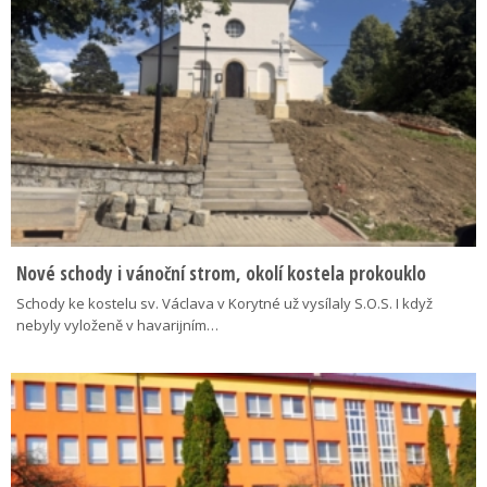
Nové schody i vánoční strom, okolí kostela prokouklo
Schody ke kostelu sv. Václava v Korytné už vysílaly S.O.S. I když
nebyly vyloženě v havarijním…