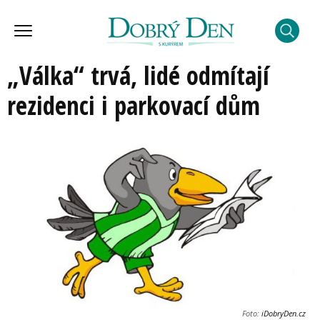
„Válka“ trvá, lidé odmítají
rezidenci i parkovací dům
Foto:
iDobryDen.cz