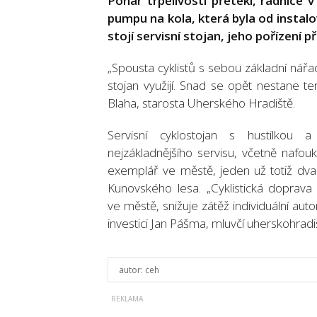
Pohár trpělivosti přetekl, radnice
pumpu na kola, která byla od instal
stojí servisní stojan, jeho pořízení př
„Spousta cyklistů s sebou základní nářa
stojan využijí. Snad se opět nestane t
Blaha, starosta Uherského Hradiště.
Servisní cyklostojan s hustilkou
nejzákladnějšího servisu, včetně nafo
exemplář ve městě, jeden už totiž dva r
Kunovského lesa. „Cyklistická doprav
ve městě, snižuje zátěž individuální aut
investici Jan Pášma, mluvčí uherskohradi
autor:
ceh