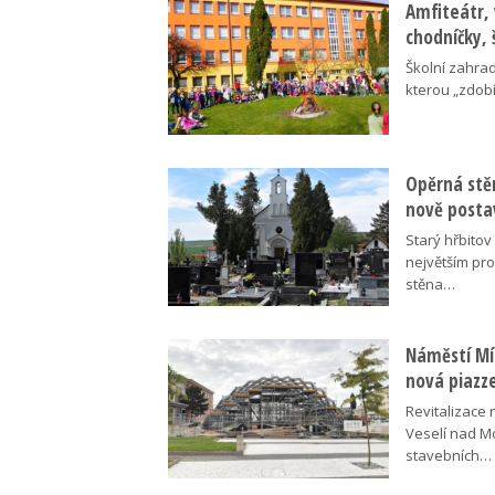
Amfiteátr,
chodníčky, 
Školní zahra
kterou „zdobí
Opěrná stě
nově posta
Starý hřbito
největším pr
stěna…
Náměstí Mír
nová piazz
Revitalizace 
Veselí nad M
stavebních…