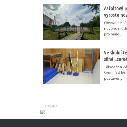
Asfaltový p
vyroste no
Obyvatelé síd
nového moder
pro malou…
Ve školní tě
silné „zem
Tělocvična Zá
šedesátá léta
postavený…