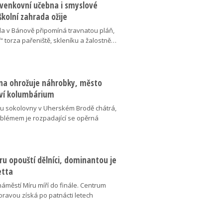
 venkovní učebna i smyslové
školní zahrada ožije
da v Bánově připomíná travnatou pláň,
“ torza pařeniště, skleníku a žalostně…
na ohrožuje náhrobky, město
ví kolumbárium
v u sokolovny v Uherském Brodě chátrá,
oblémem je rozpadající se opěrná
u opouští dělníci, dominantou je
etta
náměstí Míru míří do finále. Centrum
oravou získá po patnácti letech