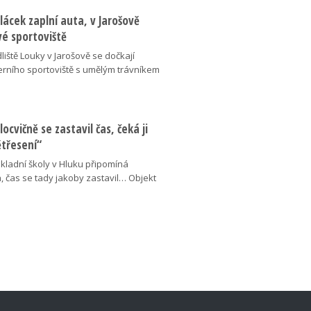
lácek zaplní auta, v Jarošově
vé sportoviště
liště Louky v Jarošově se dočkají
ního sportoviště s umělým trávníkem
locvičně se zastavil čas, čeká ji
ětřesení“
kladní školy v Hluku připomíná
, čas se tady jakoby zastavil… Objekt