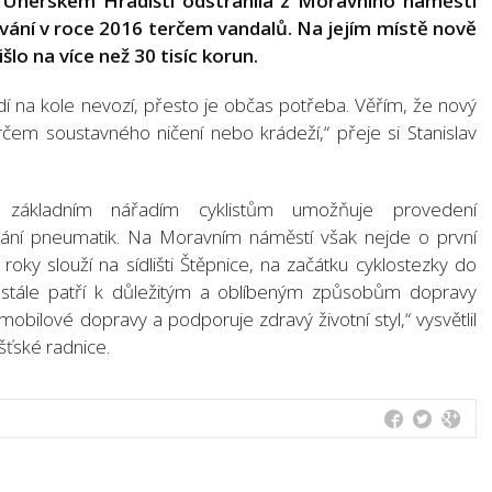
 v Uherském Hradišti odstranila z Moravního náměstí
ování v roce 2016 terčem vandalů. Na jejím místě nově
išlo na více než 30 tisíc korun.
dí na kole nevozí, přesto je občas potřeba. Věřím, že nový
erčem soustavného ničení nebo krádeží,“ přeje si Stanislav
 a základním nářadím cyklistům umožňuje provedení
ukání pneumatik. Na Moravním náměstí však nejde o první
oky slouží na sídlišti Štěpnice, na začátku cyklostezky do
a stále patří k důležitým a oblíbeným způsobům dopravy
omobilové dopravy a podporuje zdravý životní styl,“ vysvětlil
šťské radnice.