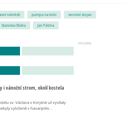
avní náměstí
pumpa na kolo
servisní stojan
Stanislav Blaha
Jan Pášma
 i vánoční strom, okolí kostela
telu sv. Václava v Korytné už vysílaly
 nebyly vyloženě v havarijním…