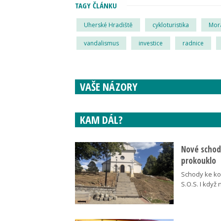
TAGY ČLÁNKU
Uherské Hradiště
cykloturistika
Mor
vandalismus
investice
radnice
VAŠE NÁZORY
KAM DÁL?
Nové schody
prokouklo
Schody ke kos
S.O.S. I když