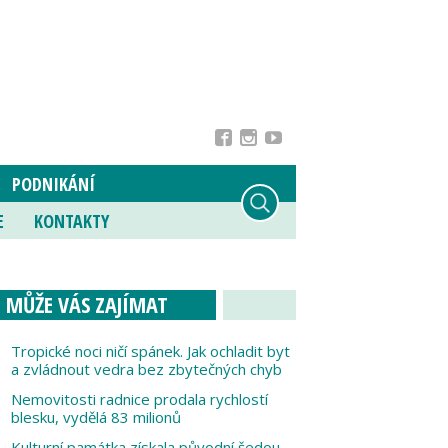
PODNIKÁNÍ
E
KONTAKTY
MŮŽE VÁS ZAJÍMAT
Tropické noci ničí spánek. Jak ochladit byt
a zvládnout vedra bez zbytečných chyb
Nemovitosti radnice prodala rychlostí
blesku, vydělá 83 milionů
Kulturní památka získala původní šedou