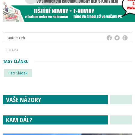
autor:
ceh
TAGY ČLÁNKU
Petr Sládek
VAŠE NÁZORY
KAM DÁL?