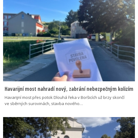
Havarijní most nahradí nový, zabrání nebezpečným kolizím
Havarijní most přes potok Dlouhá řeka v Boršicích už brzy skončí
ve sběrných surovinách, stavba nového…