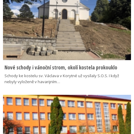
Nové schody i vánoční strom, okolí kostela prokouklo
Schody ke kostelu sv. Václava v Korytné už vysílaly S.O.S. I když
nebyly vyloženě v havarijním…