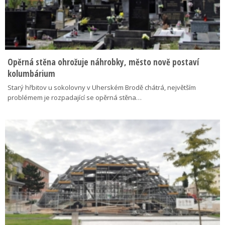
Opěrná stěna ohrožuje náhrobky, město nově postaví
kolumbárium
Starý hřbitov u sokolovny v Uherském Brodě chátrá, největším
problémem je rozpadající se opěrná stěna…