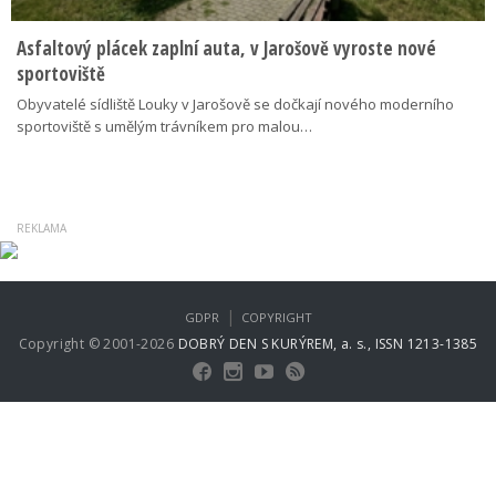
Asfaltový plácek zaplní auta, v Jarošově vyroste nové
sportoviště
Obyvatelé sídliště Louky v Jarošově se dočkají nového moderního
sportoviště s umělým trávníkem pro malou…
|
GDPR
COPYRIGHT
Copyright © 2001-2026
DOBRÝ DEN S KURÝREM, a. s., ISSN 1213-1385