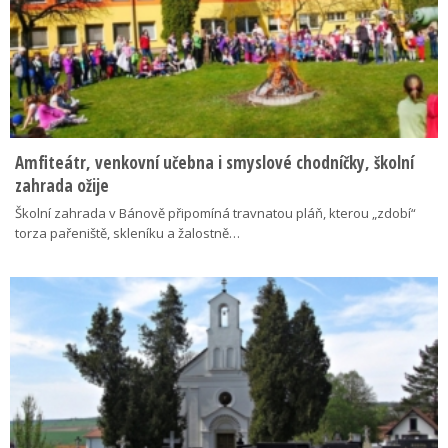
Amfiteátr, venkovní učebna i smyslové chodníčky, školní
zahrada ožije
Školní zahrada v Bánově připomíná travnatou pláň, kterou „zdobí“
torza pařeniště, skleníku a žalostně…