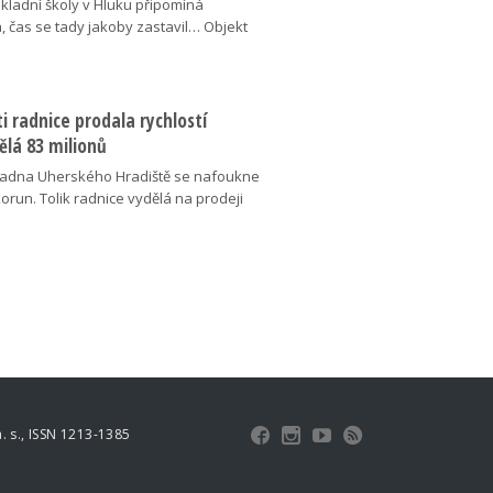
kladní školy v Hluku připomíná
, čas se tady jakoby zastavil… Objekt
 radnice prodala rychlostí
ělá 83 milionů
adna Uherského Hradiště se nafoukne
korun. Tolik radnice vydělá na prodeji
 s., ISSN 1213-1385