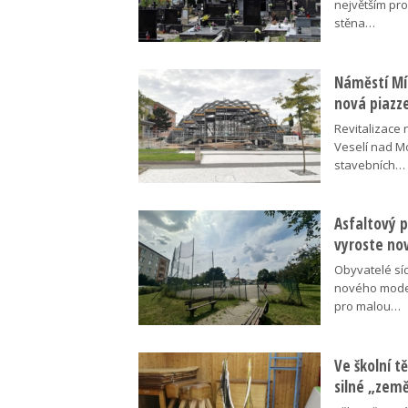
největším pr
stěna…
Náměstí Mír
nová piazz
Revitalizace 
Veselí nad M
stavebních…
Asfaltový p
vyroste no
Obyvatelé síd
nového moder
pro malou…
Ve školní tě
silné „zem