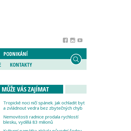
PODNIKÁNÍ
E
KONTAKTY
MŮŽE VÁS ZAJÍMAT
Tropické noci ničí spánek. Jak ochladit byt
a zvládnout vedra bez zbytečných chyb
Nemovitosti radnice prodala rychlostí
blesku, vydělá 83 milionů
Kulturní památka získala původní šedou