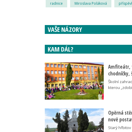
radnice
Miroslava Poláková
příspěv
VAŠE NÁZORY
KAM DÁL?
Amfiteátr,
chodníčky, 
Školní zahra
kterou „zdobí
Opěrná stě
nově posta
Starý hřbito