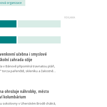
ková organizace
 venkovní učebna i smyslové
školní zahrada ožije
da v Bánově připomíná travnatou pláň,
“ torza pařeniště, skleníku a žalostně…
na ohrožuje náhrobky, město
ví kolumbárium
v u sokolovny v Uherském Brodě chátrá,