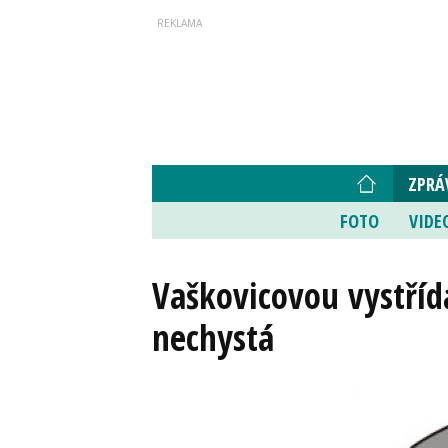
ZPRÁ
FOTO
VIDE
Vaškovicovou vystříd
nechystá