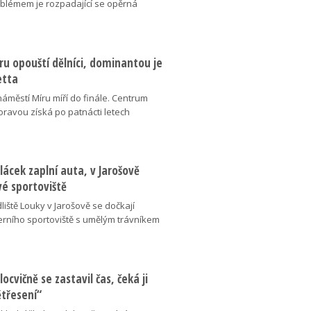
oblémem je rozpadající se opěrná
u opouští dělníci, dominantou je
etta
náměstí Míru míří do finále. Centrum
oravou získá po patnácti letech
lácek zaplní auta, v Jarošově
vé sportoviště
liště Louky v Jarošově se dočkají
ního sportoviště s umělým trávníkem
locvičně se zastavil čas, čeká ji
ětřesení“