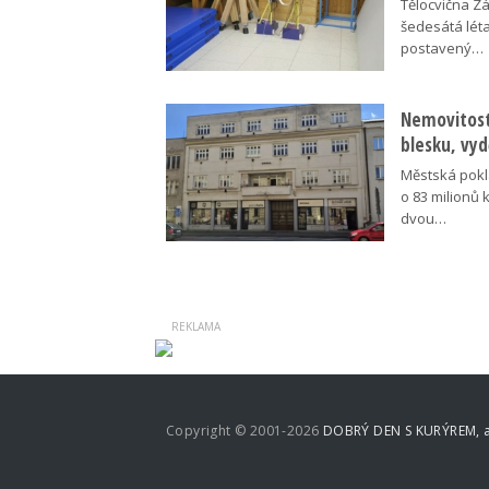
Tělocvična Zá
šedesátá léta
postavený…
Nemovitosti
blesku, vyd
Městská pokl
o 83 milionů 
dvou…
Copyright © 2001-2026
DOBRÝ DEN S KURÝREM, a.