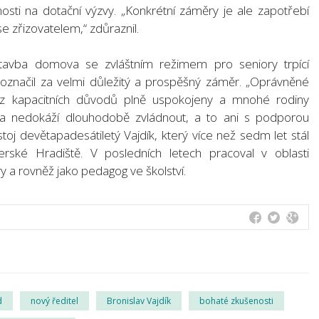
nosti na dotační výzvy. „Konkrétní záměry je ale zapotřebí
e zřizovatelem,“ zdůraznil.
stavba domova se zvláštním režimem pro seniory trpící
označil za velmi důležitý a prospěšný záměr. „Oprávněné
u z kapacitních důvodů plně uspokojeny a mnohé rodiny
a nedokáží dlouhodobě zvládnout, a to ani s podporou
postoj devětapadesátiletý Vajdík, který více než sedm let stál
erské Hradiště. V posledních letech pracoval v oblasti
y a rovněž jako pedagog ve školství.
d
nový ředitel
Bronislav Vajdík
bohaté zkušenosti