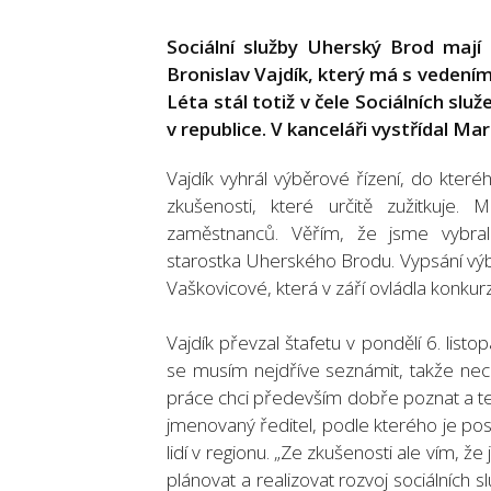
Sociální služby Uherský Brod mají
Bronislav Vajdík, který má s veden
Léta stál totiž v čele Sociálních sl
v republice. V kanceláři vystřídal Ma
Vajdík vyhrál výběrové řízení, do kter
zkušenosti, které určitě zužitkuje
zaměstnanců. Věřím, že jsme vybrali
starostka Uherského Brodu. Vypsání výb
Vaškovicové, která v září ovládla konkurz
Vajdík převzal štafetu v pondělí 6. list
se musím nejdříve seznámit, takže nech
práce chci především dobře poznat a te
jmenovaný ředitel, podle kterého je po
lidí v regionu. „Ze zkušenosti ale vím, ž
plánovat a realizovat rozvoj sociálních s