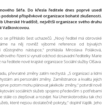
 nového šéfa. Do křesla ředitele dnes poprvé usedl
ím podobné příspěvkové organizace bohaté zkušenosti.
užeb Uherské Hradiště, největší organizace svého druhu
rii Vaškovicovou.
ého se přihlásilo šest uchazečů. „Nový ředitel má obrovské
. Máme na něj rovněž výborné reference od bývalých
 důstojného nástupce,“ prohlásila Miroslava Poláková,
ěrového řízení si vynutil odchod dosavadní ředitelky Marie
 na ředitele nové krajské organizace Sociální služby Olšava.
opadu, převratné změny zatím nechystá. „S organizací a lidmi
ystám ani personální změny. Zaměstnance a kvalitu jejich
prve potom mohu plánovat jakékoliv změny,“ potvrdil nově
skytování sociálních služeb spojeno především s potřebami
e je stále co zlepšovat a rozvíjet. Na Uherskobrodsku tak chci
lužeb, které nejsou dostatečně pokryty,“ doplnil Vajdík. Jeho