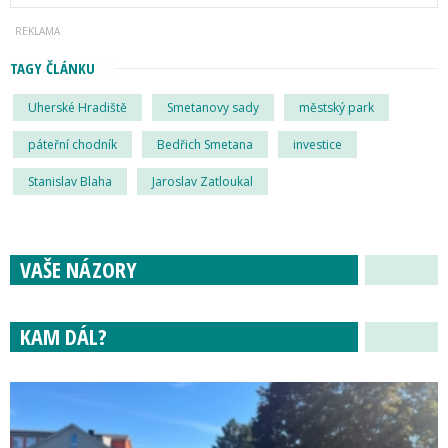
TAGY ČLÁNKU
Uherské Hradiště
Smetanovy sady
městský park
páteřní chodník
Bedřich Smetana
investice
Stanislav Blaha
Jaroslav Zatloukal
VAŠE NÁZORY
KAM DÁL?