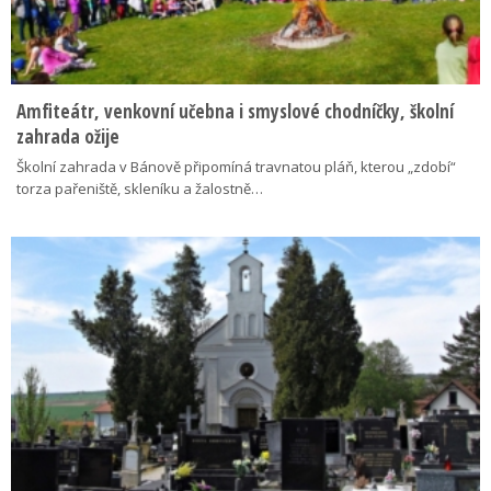
Amfiteátr, venkovní učebna i smyslové chodníčky, školní
zahrada ožije
Školní zahrada v Bánově připomíná travnatou pláň, kterou „zdobí“
torza pařeniště, skleníku a žalostně…