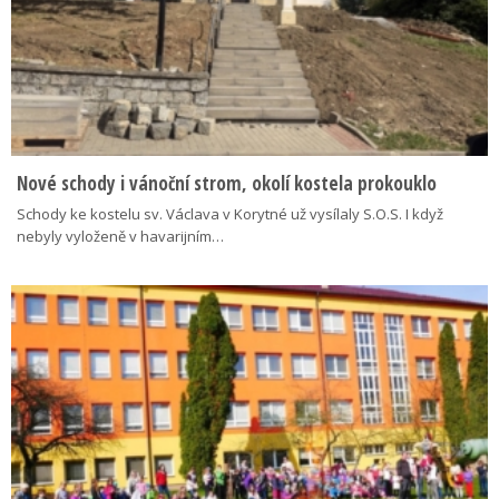
Nové schody i vánoční strom, okolí kostela prokouklo
Schody ke kostelu sv. Václava v Korytné už vysílaly S.O.S. I když
nebyly vyloženě v havarijním…