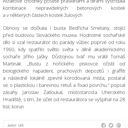
Asfaltové chodníky poseté prasklinami a dírami vystřídala
kombinace nepravidelných betonových kostek
a v některých částech kostek žulových.
Obnovy se dočkala i busta Bedřicha Smetany, stojící
před budovou Slováckého muzea. Hodnotné sochařské
dílo si vzal restaurátor do parády vůbec poprvé od roku
1960, kdy spatřilo světlo světa v dílně akademického
sochaře Jiřího Jašky. Důstojnou tvář mu vrátil Tomáš
Martinák. „Bustu z hořického pískovce očistil od
biologického napadení, prachových depozitů i graffiti
a následně lokálně zpevnil korodovaná místa, postaral
se o plastickou i barevnou retuš a fixaci povrchu,“ popsal
zásahy Jaroslav Zatloukal, místostarosta Uherského
Hradiště, s tím, že účet od restaurátora se vyšplhal na 28
tisíc korun.
autor:
ceh