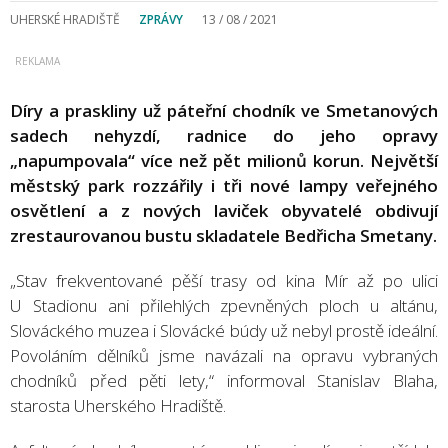
UHERSKÉ HRADIŠTĚ
ZPRÁVY
13 / 08 / 2021
Díry a praskliny už páteřní chodník ve Smetanových
sadech nehyzdí, radnice do jeho opravy
„napumpovala“ více než pět milionů korun. Největší
městský park rozzářily i tři nové lampy veřejného
osvětlení a z nových laviček obyvatelé obdivují
zrestaurovanou bustu skladatele Bedřicha Smetany.
„Stav frekventované pěší trasy od kina Mír až po ulici
U Stadionu ani přilehlých zpevněných ploch u altánu,
Slováckého muzea i Slovácké búdy už nebyl prostě ideální.
Povoláním dělníků jsme navázali na opravu vybraných
chodníků před pěti lety,“ informoval Stanislav Blaha,
starosta Uherského Hradiště.