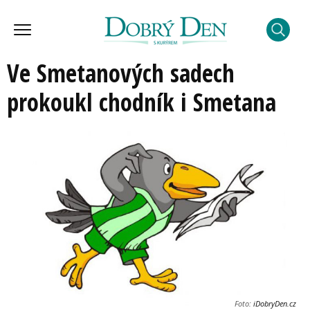
Ve Smetanových sadech
prokoukl chodník i Smetana
Foto:
iDobryDen.cz