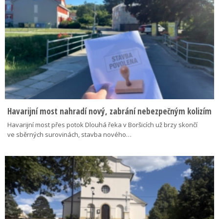
Havarijní most nahradí nový, zabrání nebezpečným kolizím
Havarijní most přes potok Dlouhá řeka v Boršicích už brzy skončí
ve sběrných surovinách, stavba nového…