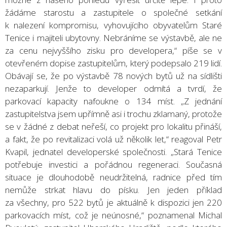
žádáme starostu a zastupitele o společné setkání
k nalezení kompromisu, vyhovujícího obyvatelům Staré
Tenice i majiteli ubytovny. Nebráníme se výstavbě, ale ne
za cenu nejvyššího zisku pro developera,“ píše se v
otevřeném dopise zastupitelům, který podepsalo 219 lidí.
Obávají se, že po výstavbě 78 nových bytů už na sídlišti
nezaparkují. Jenže to developer odmítá a tvrdí, že
parkovací kapacity nafoukne o 134 míst. „Z jednání
zastupitelstva jsem upřímně asi i trochu zklamaný, protože
se v žádné z debat neřeší, co projekt pro lokalitu přináší,
a fakt, že po revitalizaci volá už několik let,“ reagoval Petr
Kvapil, jednatel developerské společnosti. „Stará Tenice
potřebuje investici a pořádnou regeneraci. Současná
situace je dlouhodobě neudržitelná, radnice před tím
nemůže strkat hlavu do písku. Jen jeden příklad
za všechny, pro 522 bytů je aktuálně k dispozici jen 220
parkovacích míst, což je neúnosné,“ poznamenal Michal