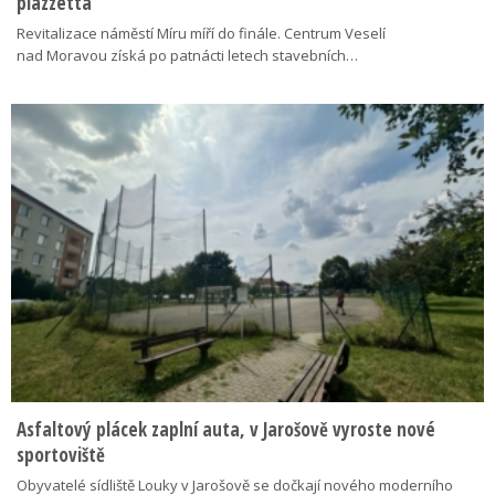
piazzetta
Revitalizace náměstí Míru míří do finále. Centrum Veselí
nad Moravou získá po patnácti letech stavebních…
Asfaltový plácek zaplní auta, v Jarošově vyroste nové
sportoviště
Obyvatelé sídliště Louky v Jarošově se dočkají nového moderního