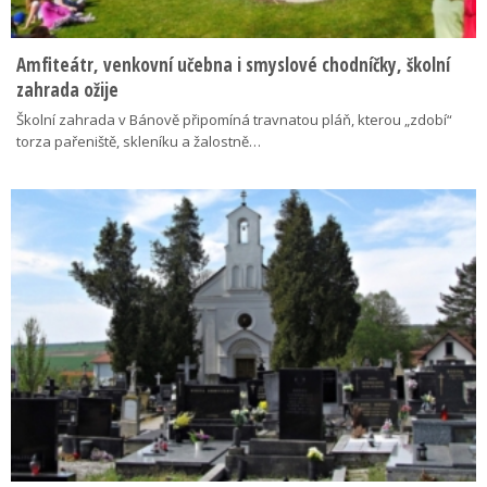
Amfiteátr, venkovní učebna i smyslové chodníčky, školní
zahrada ožije
Školní zahrada v Bánově připomíná travnatou pláň, kterou „zdobí“
torza pařeniště, skleníku a žalostně…