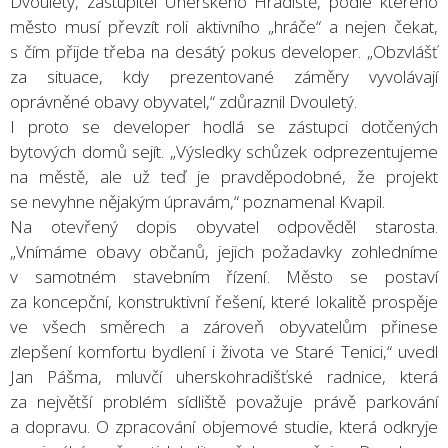
Dvouletý, zastupitel Uherského Hradiště, podle kterého
město musí převzít roli aktivního „hráče“ a nejen čekat,
s čím přijde třeba na desátý pokus developer. „Obzvlášť
za situace, kdy prezentované záměry vyvolávají
oprávněné obavy obyvatel,“ zdůraznil Dvouletý.
I proto se developer hodlá se zástupci dotčených
bytových domů sejít. „Výsledky schůzek odprezentujeme
na městě, ale už teď je pravděpodobné, že projekt
se nevyhne nějakým úpravám,“ poznamenal Kvapil.
Na otevřený dopis obyvatel odpověděl starosta.
„Vnímáme obavy občanů, jejich požadavky zohledníme
v samotném stavebním řízení. Město se postaví
za koncepční, konstruktivní řešení, které lokalitě prospěje
ve všech směrech a zároveň obyvatelům přinese
zlepšení komfortu bydlení i života ve Staré Tenici,“ uvedl
Jan Pášma, mluvčí uherskohradišťské radnice, která
za největší problém sídliště považuje právě parkování
a dopravu. O zpracování objemové studie, která odkryje