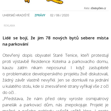
Foto:
iDobryDen.cz
UHERSKÉ HRADIŠTĚ
ZPRÁVY
02 / 06 / 2020
Lidé se bojí, že jim 78 nových bytů sebere místa
na parkování
Otevřený dopis obyvatel Staré Tenice, kteří protestují
proti výstavbě Rezidence Kotelna a parkovacího domu,
kauzu zatím nikam neposunul. I když zastupitelé
o problematice developerského projektu živě diskutovali,
žádný závěr vlastně nevyřkli. Jen se domluvili na jednání
u kulatého stolu, kde si znesvářené strany vyříkají vše z očí
do očí…
„Představa, že nám před okny vyroste osmipatrový
panelák a parkovací dům, nás znepokojuje. Projekt je
možné z našeho pohledu vyřešit určitě lépe. I proto