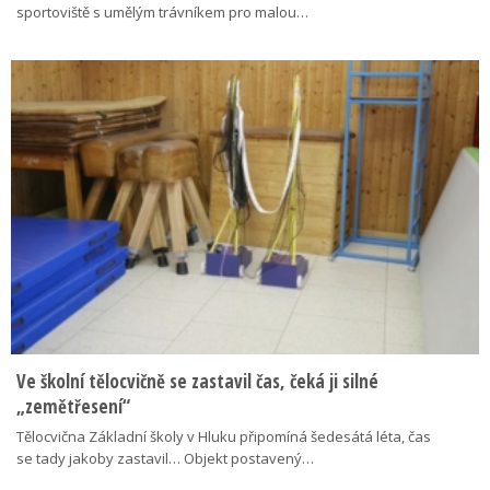
sportoviště s umělým trávníkem pro malou…
Ve školní tělocvičně se zastavil čas, čeká ji silné
„zemětřesení“
Tělocvična Základní školy v Hluku připomíná šedesátá léta, čas
se tady jakoby zastavil… Objekt postavený…