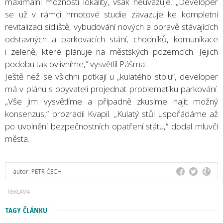
maximální možnosti lokality, však neuvažuje. „Developer
se už v rámci hmotové studie zavazuje ke kompletní
revitalizaci sídliště, vybudování nových a opravě stávajících
odstavných a parkovacích stání, chodníků, komunikace
i zeleně, které plánuje na městských pozemcích. Jejich
podobu tak ovlivníme,“ vysvětlil Pášma.
Ještě než se všichni potkají u „kulatého stolu“, developer
má v plánu s obyvateli projednat problematiku parkování.
„Vše jim vysvětlíme a případně zkusíme najít možný
konsenzus,“ prozradil Kvapil. „Kulatý stůl uspořádáme až
po uvolnění bezpečnostních opatření státu,“ dodal mluvčí
města.
autor:
PETR ČECH
TAGY ČLÁNKU