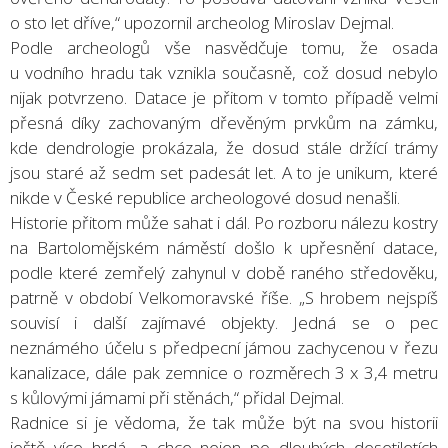
o sto let dříve,“ upozornil archeolog Miroslav Dejmal.
Podle archeologů vše nasvědčuje tomu, že osada
u vodního hradu tak vznikla současně, což dosud nebylo
nijak potvrzeno. Datace je přitom v tomto případě velmi
přesná díky zachovaným dřevěným prvkům na zámku,
kde dendrologie prokázala, že dosud stále držící trámy
jsou staré až sedm set padesát let. A to je unikum, které
nikde v České republice archeologové dosud nenašli.
Historie přitom může sahat i dál. Po rozboru nálezu kostry
na Bartolomějském náměstí došlo k upřesnění datace,
podle které zemřelý zahynul v době raného středověku,
patrně v období Velkomoravské říše. „S hrobem nejspíš
souvisí i další zajímavé objekty. Jedná se o pec
neznámého účelu s předpecní jámou zachycenou v řezu
kanalizace, dále pak zemnice o rozměrech 3 x 3,4 metru
s kůlovými jámami při stěnách,“ přidal Dejmal.
Radnice si je vědoma, že tak může být na svou historii
ještě více hrdá, a chce nejen po dlouhých desetiletích