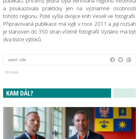
publikací, přičemž jedna byla věnována regionu Veselska
a poukazovala prakticky jen na významné osobnosti
tohoto regionu. Poté vyšla dvojice knih Veselí ve fotografii.
Připravovaná publikace má vyjít v roce 2011 a její rozsah
je stanoven do 350 stran včetně fotografií. Vydáno má být
dva tisíce výtisků.
autor:
zde
KAM DÁL?