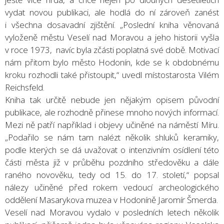
vydat novou publikaci, ale hodlá do ní zároveň zanést
i všechna dosavadní zjištění. „Poslední kniha věnovaná
vyloženě městu Veselí nad Moravou a jeho historii vyšla
v roce 1973, navíc byla zčásti poplatná své době. Motivací
nám přitom bylo město Hodonín, kde se k obdobnému
kroku rozhodli také přistoupit,“ uvedl místostarosta Vilém
Reichsfeld.
Kniha tak určitě nebude jen nějakým opisem původní
publikace, ale rozhodně přinese mnoho nových informací.
Mezi ně patří například i objevy učiněné na náměstí Míru.
„Podařilo se nám tam nalézt několik shluků keramiky,
podle kterých se dá uvažovat o intenzivním osídlení této
části města již v průběhu pozdního středověku a dále
raného novověku, tedy od 15. do 17. století,“ popsal
nálezy učiněné před rokem vedoucí archeologického
oddělení Masarykova muzea v Hodoníně Jaromír Šmerda.
Veselí nad Moravou vydalo v posledních letech několik