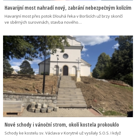
Havarijní most nahradí nový, zabrání nebezpečným kolizím
Havarijní most přes potok Dlouhá řeka v Boršicích už brzy skončí
ve sběrných surovinách, stavba nového…
Nové schody i vánoční strom, okolí kostela prokouklo
Schody ke kostelu sv. Václava v Korytné už vysílaly S.O.S. I když