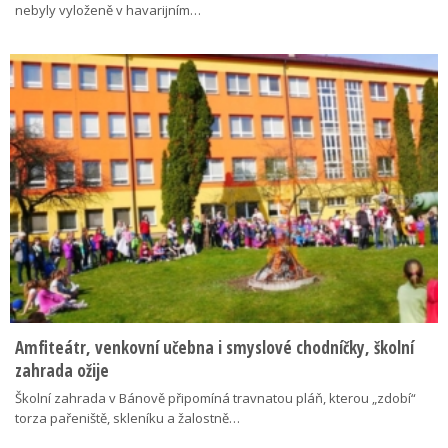
nebyly vyloženě v havarijním…
Amfiteátr, venkovní učebna i smyslové chodníčky, školní
zahrada ožije
Školní zahrada v Bánově připomíná travnatou pláň, kterou „zdobí“
torza pařeniště, skleníku a žalostně…