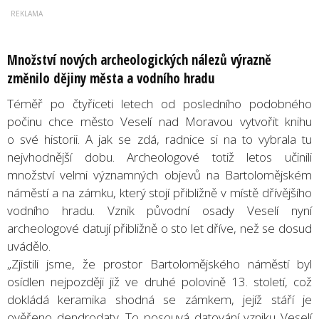
Množství nových archeologických nálezů výrazně
změnilo dějiny města a vodního hradu
Téměř po čtyřiceti letech od posledního podobného
počinu chce město Veselí nad Moravou vytvořit knihu
o své historii. A jak se zdá, radnice si na to vybrala tu
nejvhodnější dobu. Archeologové totiž letos učinili
množství velmi významných objevů na Bartolomějském
náměstí a na zámku, který stojí přibližně v místě dřívějšího
vodního hradu. Vznik původní osady Veselí nyní
archeologové datují přibližně o sto let dříve, než se dosud
uvádělo.
„Zjistili jsme, že prostor Bartolomějského náměstí byl
osídlen nejpozději již ve druhé polovině 13. století, což
dokládá keramika shodná se zámkem, jejíž stáří je
ověřeno dendrodaty. To posouvá datování vzniku Veselí