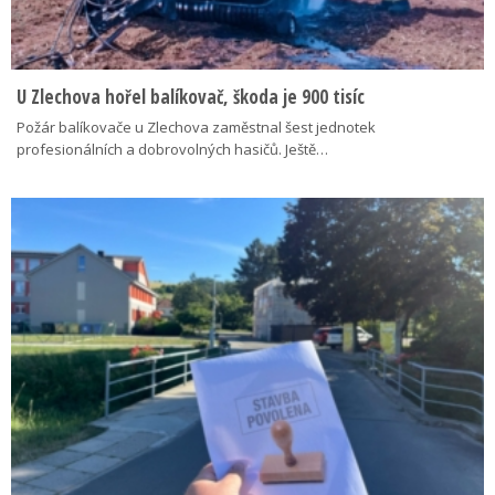
U Zlechova hořel balíkovač, škoda je 900 tisíc
Požár balíkovače u Zlechova zaměstnal šest jednotek
profesionálních a dobrovolných hasičů. Ještě…