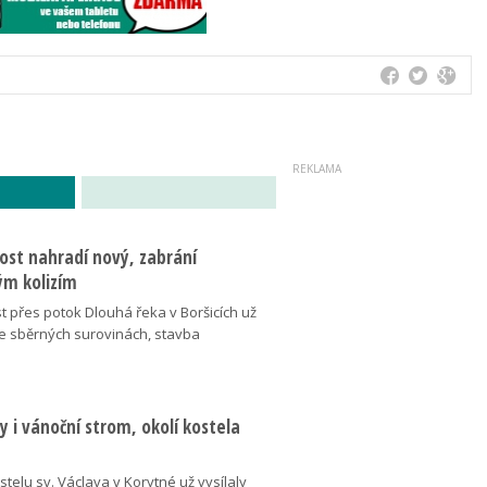
ost nahradí nový, zabrání
m kolizím
t přes potok Dlouhá řeka v Boršicích už
ve sběrných surovinách, stavba
 i vánoční strom, okolí kostela
telu sv. Václava v Korytné už vysílaly