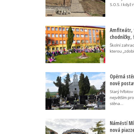
S.O.S. I když
Amfiteátr,
chodníčky, 
Školní zahra
kterou „zdobí
Opěrná stě
nově posta
Starý hřbito
největším pr
stěna…
Náměstí Mír
nová piazz