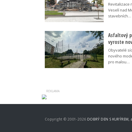
Revitalizace 
Veselí nad M
stavebních…
Asfaltový p
vyroste no
Obyvatelé síd
nového moder
pro malou…
Copyright © 2001-2026
DOBRÝ DEN S KURÝREM, a.