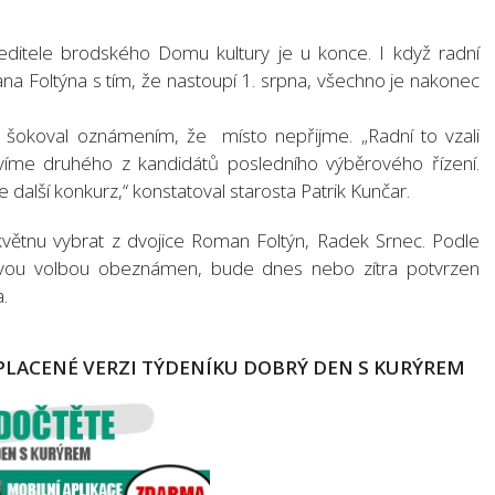
editele brodského Domu kultury je u konce. I když radní
na Foltýna s tím, že nastoupí 1. srpna, všechno je nakonec
 šokoval oznámením, že místo nepřijme. „Radní to vzali
víme druhého z kandidátů posledního výběrového řízení.
další konkurz,“ konstatoval starosta Patrik Kunčar.
větnu vybrat z dvojice Roman Foltýn, Radek Srnec. Podle
ou volbou obeznámen, bude dnes nebo zítra potvrzen
.
PLACENÉ VERZI TÝDENÍKU DOBRÝ DEN S KURÝREM