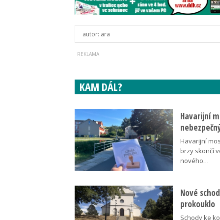
autor:
ara
KAM DÁL?
Havarijní m
nebezpečný
Havarijní mos
brzy skončí 
nového…
Nové schody
prokouklo
Schody ke kos