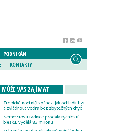
PODNIKÁNÍ
E
KONTAKTY
MŮŽE VÁS ZAJÍMAT
Tropické noci ničí spánek. Jak ochladit byt
a zvládnout vedra bez zbytečných chyb
Nemovitosti radnice prodala rychlostí
blesku, vydělá 83 milionů
Kulturní památka získala původní šedou