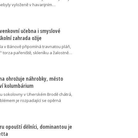
 nebyly vyloženě v havarijním…
 venkovní učebna i smyslové
školní zahrada ožije
da v Bánově připomíná travnatou pláň,
“ torza pařeniště, skleníku a žalostně…
na ohrožuje náhrobky, město
ví kolumbárium
v u sokolovny v Uherském Brodě chátrá,
oblémem je rozpadající se opěrná
u opouští dělníci, dominantou je
etta