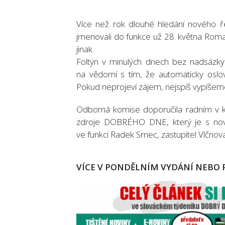
Více než rok dlouhé hledání nového ř
jmenovali do funkce už 28. května Roma
jinak.
Foltýn v minulých dnech bez nadsázky
na vědomí s tím, že automaticky oslo
Pokud neprojeví zájem, nejspíš vypíšeme 
Odborná komise doporučila radním v k
zdroje DOBRÉHO DNE, který je s nov
ve funkci Radek Srnec, zastupitel Vlčnova
VÍCE V PONDĚLNÍM VYDÁNÍ NEBO 