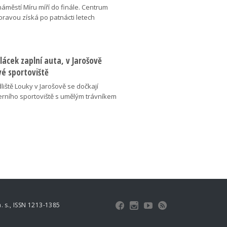
náměstí Míru míří do finále. Centrum
oravou získá po patnácti letech
lácek zaplní auta, v Jarošově
vé sportoviště
liště Louky v Jarošově se dočkají
ního sportoviště s umělým trávníkem
 s., ISSN 1213-1385