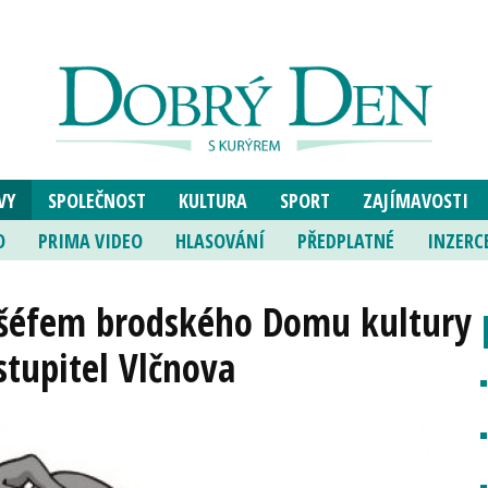
VY
SPOLEČNOST
KULTURA
SPORT
ZAJÍMAVOSTI
O
PRIMA VIDEO
HLASOVÁNÍ
PŘEDPLATNÉ
INZERC
šéfem brodského Domu kultury
stupitel Vlčnova