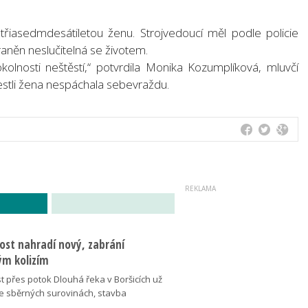
třiasedmdesátiletou ženu. Strojvedoucí měl podle policie
raněn neslučitelná se životem.
 okolnosti neštěstí,“ potvrdila Monika Kozumplíková, mluvčí
 jestli žena nespáchala sebevraždu.
ost nahradí nový, zabrání
m kolizím
t přes potok Dlouhá řeka v Boršicích už
ve sběrných surovinách, stavba