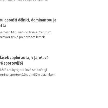
u opouští dělníci, dominantou je
etta
náměstí Míru míří do finále. Centrum
oravou získá po patnácti letech
lácek zaplní auta, v Jarošově
vé sportoviště
liště Louky v Jarošově se dočkají
ního sportoviště s umělým trávníkem