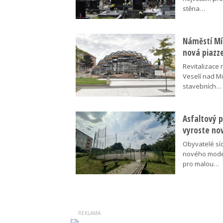
stěna…
Náměstí Mír
nová piazz
Revitalizace 
Veselí nad M
stavebních…
Asfaltový p
vyroste no
Obyvatelé síd
nového moder
pro malou…