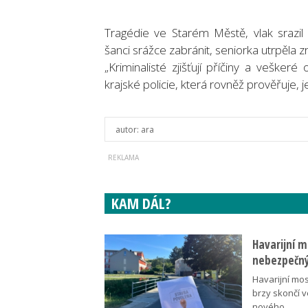
Tragédie ve Starém Městě, vlak srazil 
šanci srážce zabránit, seniorka utrpěla z
„Kriminalisté zjišťují příčiny a veškeré
krajské policie, která rovněž prověřuje,
autor:
ara
KAM DÁL?
Havarijní m
nebezpečný
Havarijní mos
brzy skončí 
nového…