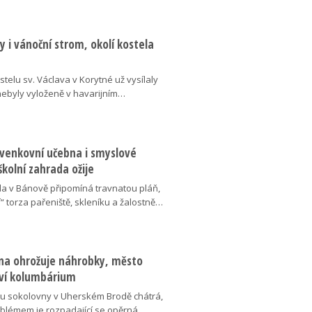
 i vánoční strom, okolí kostela
telu sv. Václava v Korytné už vysílaly
 nebyly vyloženě v havarijním…
 venkovní učebna i smyslové
školní zahrada ožije
da v Bánově připomíná travnatou pláň,
“ torza pařeniště, skleníku a žalostně…
na ohrožuje náhrobky, město
ví kolumbárium
v u sokolovny v Uherském Brodě chátrá,
oblémem je rozpadající se opěrná