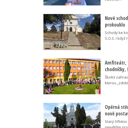
Nové schody
prokouklo
Schody ke kos
S.O.S. I když
Amfiteátr,
chodníčky, 
Školní zahra
kterou „zdobí
Opěrná stě
nově posta
Starý hřbito
největším pr