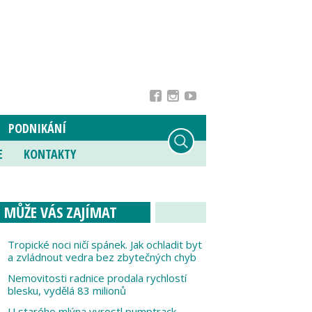
PODNIKÁNÍ
E
KONTAKTY
MŮŽE VÁS ZAJÍMAT
Tropické noci ničí spánek. Jak ochladit byt
a zvládnout vedra bez zbytečných chyb
Nemovitosti radnice prodala rychlostí
blesku, vydělá 83 milionů
U starého mlýna vyrostl pumptrack,