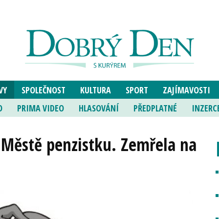
VY
SPOLEČNOST
KULTURA
SPORT
ZAJÍMAVOSTI
O
PRIMA VIDEO
HLASOVÁNÍ
PŘEDPLATNÉ
INZERC
m Městě penzistku. Zemřela na