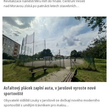
Revitalizace náměstí Míru míří do finále. Centrum Veselí
nad Moravou získá po patnácti letech stavebních…
Asfaltový plácek zaplní auta, v Jarošově vyroste nové
sportoviště
Obyvatelé sídliště Louky v Jarošově se dočkají nového moderního
sportoviště s umělým trávníkem pro malou…