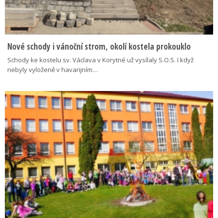
Nové schody i vánoční strom, okolí kostela prokouklo
Schody ke kostelu sv. Václava v Korytné už vysílaly S.O.S. I když
nebyly vyloženě v havarijním…