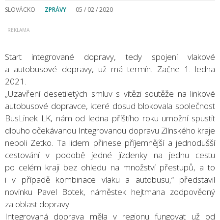
SLOVÁCKO
ZPRÁVY
05 / 02 / 2020
Start integrované dopravy, tedy spojení vlakové
a autobusové dopravy, už má termín. Začne 1. ledna
2021.
„Uzavření desetiletých smluv s vítězi soutěže na linkové
autobusové dopravce, které dosud blokovala společnost
BusLinek LK, nám od ledna příštího roku umožní spustit
dlouho očekávanou Integrovanou dopravu Zlínského kraje
neboli Zetko. Ta lidem přinese příjemnější a jednodušší
cestování v podobě jedné jízdenky na jednu cestu
po celém kraji bez ohledu na množství přestupů, a to
i v případě kombinace vlaku a autobusu,“ představil
novinku Pavel Botek, náměstek hejtmana zodpovědný
za oblast dopravy.
Integrovaná doprava měla v regionu fungovat už od