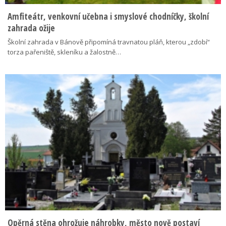
Amfiteátr, venkovní učebna i smyslové chodníčky, školní
zahrada ožije
Školní zahrada v Bánově připomíná travnatou pláň, kterou „zdobí“
torza pařeniště, skleníku a žalostně…
Opěrná stěna ohrožuje náhrobky, město nově postaví