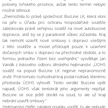
poloviny loňského prosince, avšak tento termín nebylo
možné stihnout.
„Znemožnila to právě společnost BusLine LK, která vloni
na jaře u Úřadu pro ochranu hospodářské soutěže
zablokovala právě veřejnou soutěž na nové autobusové
dopravce, aniž by se jí paradoxně vůbec zúčastnila. Kraj
tak nemohl uzavřít nové smlouvy s dopravci vzešlými
z této soutěže a musel přistoupit pouze k uzavření
dočasných smluv s dopravci na přechodné období, a to
formou jednacího řízení bez uveřejnění,“ vysvětluje Jan
Vandík z tiskového odboru zlínského hejtmanství. „ÚOHS
soutěž na popud BusLine LK nejprve nepravomocně
zrušil. Proti tomuto rozhodnutí kraj podal rozklad, kterému
předseda ÚOHS vyhověl. Tento verdikt BusLine opět
napadl, ÚOHS však tentokrát jeho argumenty nepřijal.
BusLine se sice ještě obrátil na soud, to ale už kraji
nebrání uzavřít smlouvy.“
Hejtmanství chtělo zahájení novinky uspíšit, to ale nebude