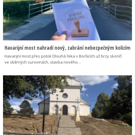
Havarijní most nahradí nový, zabrání nebezpečným kolizím
Havarijní most přes potok Dlouhá řeka v Boršicích už brzy skončí
ve sběrných surovinách, stavba nového…