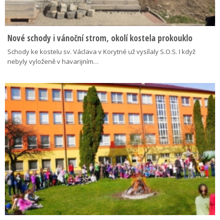
Nové schody i vánoční strom, okolí kostela prokouklo
Schody ke kostelu sv. Václava v Korytné už vysílaly S.O.S. I když
nebyly vyloženě v havarijním…