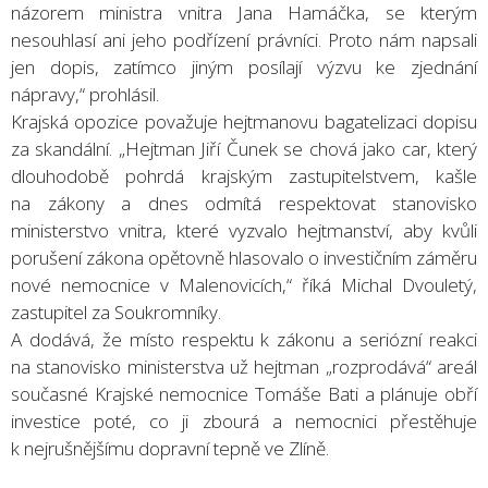
názorem ministra vnitra Jana Hamáčka, se kterým
nesouhlasí ani jeho podřízení právníci. Proto nám napsali
jen dopis, zatímco jiným posílají výzvu ke zjednání
nápravy,“ prohlásil.
Krajská opozice považuje hejtmanovu bagatelizaci dopisu
za skandální. „Hejtman Jiří Čunek se chová jako car, který
dlouhodobě pohrdá krajským zastupitelstvem, kašle
na zákony a dnes odmítá respektovat stanovisko
ministerstvo vnitra, které vyzvalo hejtmanství, aby kvůli
porušení zákona opětovně hlasovalo o investičním záměru
nové nemocnice v Malenovicích,“ říká Michal Dvouletý,
zastupitel za Soukromníky.
A dodává, že místo respektu k zákonu a seriózní reakci
na stanovisko ministerstva už hejtman „rozprodává“ areál
současné Krajské nemocnice Tomáše Bati a plánuje obří
investice poté, co ji zbourá a nemocnici přestěhuje
k nejrušnějšímu dopravní tepně ve Zlíně.