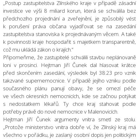
„Postup zastupitelstva Zlínského kraje v případě zásadní
investice ve výši 8 miliard korun, která se schválila bez
předchozího projednání a zveřejnění, je způsobilý vést
k porušení práva občana vyjadřovat se na zasedání
zastupitelstva stanoviska k projednávaným věcem. A také
k povinnosti kraje hospodařit s majetkem transparentně,
což mu ukládá zákon o krajích.“
Připomeňme, že zastupitelé schválili stavbu neplánovaně
loni v prosinci. Hejtman Jiří Čunek dal hlasovat krátce
před skončením zasedání, výsledek byl 38:23 pro vznik
takzvané supernemocnice. V případě jejího vzniku podle
současného plánu panují obavy, že se omezí péče
ve všech okresních nemocnicích, kde se začnou potýkat
s nedostatkem lékařů. Ty chce kraj stahovat podle
potřeby právě do nové nemocnice v Malenovicích.
Hejtman Jiří Čunek argumenty vnitra smetl ze stolu.
„Protože ministerstvo vnitra dobře ví, že Zlínský kraj má
všechno v pořádku, je zaslaný osobní dopis jen politickým