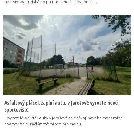
nad Moravou získá po patnácti letech stavebních…
Asfaltový plácek zaplní auta, v Jarošově vyroste nové
sportoviště
Obyvatelé sídliště Louky v Jarošově se dočkají nového moderního
sportoviště s umělým trávníkem pro malou…