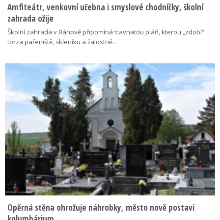
Amfiteátr, venkovní učebna i smyslové chodníčky, školní
zahrada ožije
Školní zahrada v Bánově připomíná travnatou pláň, kterou „zdobí“
torza pařeniště, skleníku a žalostně…
Opěrná stěna ohrožuje náhrobky, město nově postaví
kolumbárium