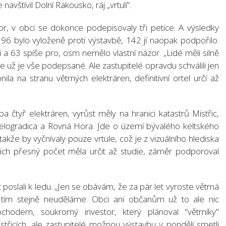
navštívil Dolní Rakousko, ráj „vrtulí“.
or, v obci se dokonce podepisovaly tři petice. A výsledky
196 bylo vyloženě proti výstavbě, 142 jí naopak podpořilo.
 a 63 spíše pro, osm nemělo vlastní názor. „Lidé měli silně
že už je vše podepsané. Ale zastupitelé opravdu schválili jen
nila na stranu větrných elektráren, definitivní ortel určí až
a čtyř elektráren, vyrůst měly na hranici katastrů Mistřic,
Belogradica a Rovná Hora. Jde o území bývalého keltského
takže by vyčnívaly pouze vrtule, což je z vizuálního hlediska
ejich přesný počet měla určit až studie, záměr podporoval
 poslali k ledu. „Jen se obávám, že za pár let vyroste větrná
s tím stejně neuděláme. Obci ani občanům už to ale nic
chodem, soukromý investor, který plánoval "větrníky"
istřicích, ale zastupitelé možnou výstavbu v pondělí smetli