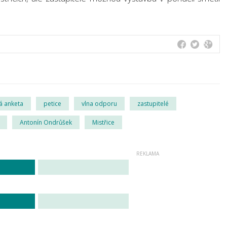
á anketa
petice
vlna odporu
zastupitelé
Antonín Ondrůšek
Mistřice