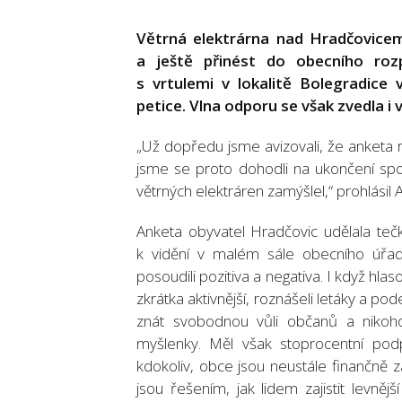
Větrná elektrárna nad Hradčovicemi
a ještě přinést do obecního rozp
s vrtulemi v lokalitě Bolegradice 
petice. Vlna odporu se však zvedla i 
„Už dopředu jsme avizovali, že anketa ro
jsme se proto dohodli na ukončení sp
větrných elektráren zamýšlel,“ prohlásil
Anketa obyvatel Hradčovic udělala teč
k vidění v malém sále obecního úřad
posoudili pozitiva a negativa. I když hla
zkrátka aktivnější, roznášeli letáky a p
znát svobodnou vůli občanů a nikoho n
myšlenky. Měl však stoprocentní podp
kdokoliv, obce jsou neustále finančně z
jsou řešením, jak lidem zajistit levně