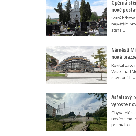
Opěrná stě
nově posta
Starý hřbito
největším pr
stěna…
Náměstí Mír
nová piazz
Revitalizace 
Veselí nad M
stavebních…
Asfaltový p
vyroste no
Obyvatelé síd
nového moder
pro malou…