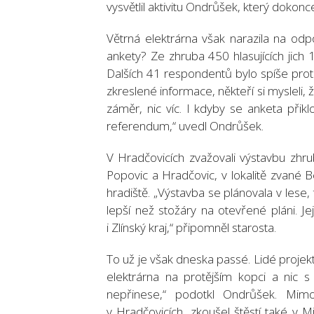
vysvětlil aktivitu Ondrůšek, který dokonce 
Větrná elektrárna však narazila na odp
ankety? Ze zhruba 450 hlasujících jich 
Dalších 41 respondentů bylo spíše proti
zkreslené informace, někteří si mysleli, 
záměr, nic víc. I kdyby se anketa přiklo
referendum,“ uvedl Ondrůšek.
V Hradčovicích zvažovali výstavbu zhrub
Popovic a Hradčovic, v lokalitě zvané 
hradiště. „Výstavba se plánovala v lese, 
lepší než stožáry na otevřené pláni. J
i Zlínský kraj,“ připomněl starosta.
To už je však dneska passé. Lidé projekt
elektrárna na protějším kopci a nic 
nepřinese,“ podotkl Ondrůšek. Mimo
v Hradčovicích, zkoušel štěstí také v M