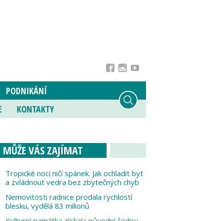
PODNIKÁNÍ
E
KONTAKTY
MŮŽE VÁS ZAJÍMAT
Tropické noci ničí spánek. Jak ochladit byt
a zvládnout vedra bez zbytečných chyb
Nemovitosti radnice prodala rychlostí
blesku, vydělá 83 milionů
Kulturní památka získala původní šedou