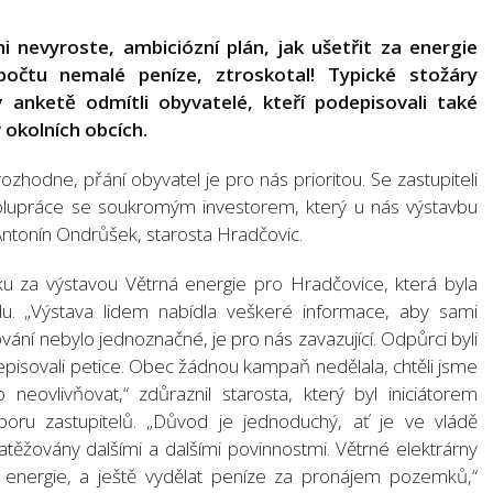
 nevyroste, ambiciózní plán, jak ušetřit za energie
očtu nemalé peníze, ztroskotal! Typické stožáry
v anketě odmítli obyvatelé, kteří podepisovali také
v okolních obcích.
zhodne, přání obyvatel je pro nás prioritou. Se zastupiteli
olupráce se soukromým investorem, který u nás výstavbu
 Antonín Ondrůšek, starosta Hradčovic.
ku za výstavou Větrná energie pro Hradčovice, která byla
u. „Výstava lidem nabídla veškeré informace, aby sami
sování nebylo jednoznačné, je pro nás zavazující. Odpůrci byli
odepisovali petice. Obec žádnou kampaň nedělala, chtěli jsme
eovlivňovat,“ zdůraznil starosta, který byl iniciátorem
oru zastupitelů. „Důvod je jednoduchý, ať je ve vládě
atěžovány dalšími a dalšími povinnostmi. Větrné elektrárny
jší energie, a ještě vydělat peníze za pronájem pozemků,“