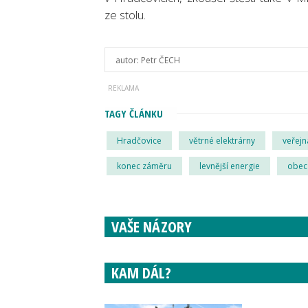
ze stolu.
autor:
Petr ČECH
TAGY ČLÁNKU
Hradčovice
větrné elektrárny
veřejn
konec záměru
levnější energie
obec
VAŠE NÁZORY
KAM DÁL?