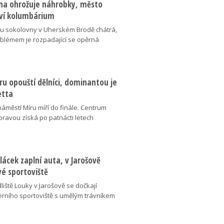
na ohrožuje náhrobky, město
ví kolumbárium
v u sokolovny v Uherském Brodě chátrá,
oblémem je rozpadající se opěrná
u opouští dělníci, dominantou je
etta
náměstí Míru míří do finále. Centrum
oravou získá po patnácti letech
lácek zaplní auta, v Jarošově
vé sportoviště
liště Louky v Jarošově se dočkají
ního sportoviště s umělým trávníkem