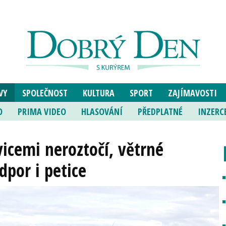
VY
SPOLEČNOST
KULTURA
SPORT
ZAJÍMAVOSTI
O
PRIMA VIDEO
HLASOVÁNÍ
PŘEDPLATNÉ
INZERC
icemi neroztočí, větrné
dpor i petice