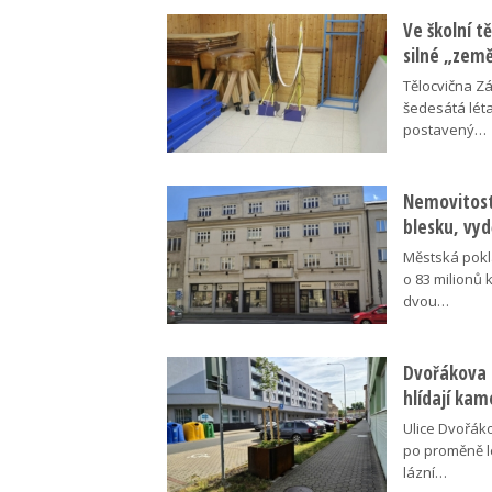
Ve školní tě
silné „zem
Tělocvična Zá
šedesátá léta
postavený…
Nemovitosti
blesku, vyd
Městská pokl
o 83 milionů 
dvou…
Dvořákova 
hlídají kam
Ulice Dvořák
po proměně l
lázní…