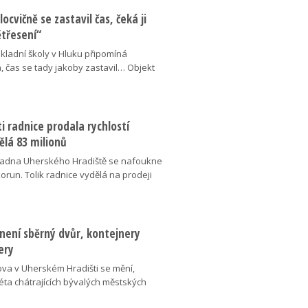
locvičně se zastavil čas, čeká ji
ětřesení“
kladní školy v Hluku připomíná
, čas se tady jakoby zastavil… Objekt
 radnice prodala rychlostí
ělá 83 milionů
adna Uherského Hradiště se nafoukne
korun. Tolik radnice vydělá na prodeji
není sběrný dvůr, kontejnery
ery
ova v Uherském Hradišti se mění,
éta chátrajících bývalých městských