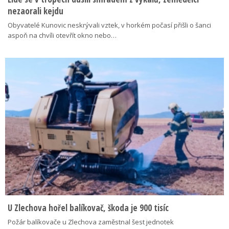
nezaorali kejdu
Obyvatelé Kunovic neskrývali vztek, v horkém počasí přišli o šanci
aspoň na chvíli otevřít okno nebo…
U Zlechova hořel balíkovač, škoda je 900 tisíc
Požár balíkovače u Zlechova zaměstnal šest jednotek