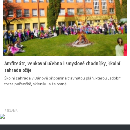
Amfiteátr, venkovní učebna i smyslové chodníčky, školní
zahrada ožije
Školní zahrada v Bánově připomíná travnatou pláň, kterou „zdobí“
torza pařeniště, skleníku a žalostně…