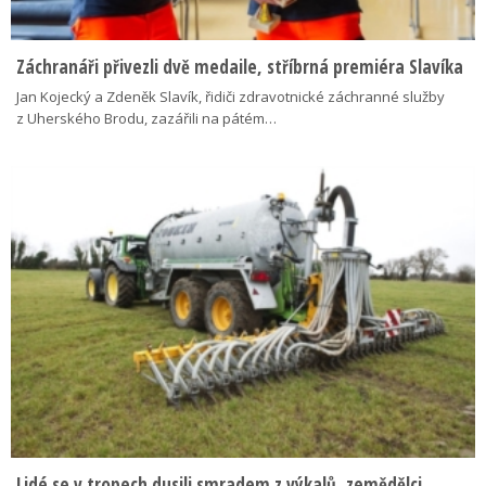
Záchranáři přivezli dvě medaile, stříbrná premiéra Slavíka
Jan Kojecký a Zdeněk Slavík, řidiči zdravotnické záchranné služby
z Uherského Brodu, zazářili na pátém…
Lidé se v tropech dusili smradem z výkalů, zemědělci