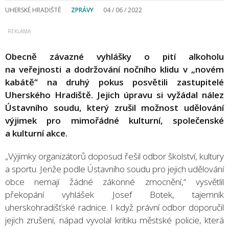
UHERSKÉ HRADIŠTĚ
ZPRÁVY
04 / 06 / 2022
Obecně závazné vyhlášky o pití alkoholu
na veřejnosti a dodržování nočního klidu v „novém
kabátě“ na druhý pokus posvětili zastupitelé
Uherského Hradiště. Jejich úpravu si vyžádal nález
Ústavního soudu, který zrušil možnost udělování
výjimek pro mimořádné kulturní, společenské
a kulturní akce.
„Výjimky organizátorů doposud řešil odbor školství, kultury
a sportu. Jenže podle Ústavního soudu pro jejich udělování
obce nemají žádné zákonné zmocnění,“ vysvětlil
překopání vyhlášek Josef Botek, tajemník
uherskohradišťské radnice. I když právní odbor doporučil
jejich zrušení, nápad vyvolal kritiku městské policie, která