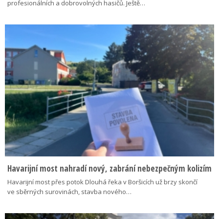
profesionálních a dobrovolných hasičů. Ještě…
Havarijní most nahradí nový, zabrání nebezpečným kolizím
Havarijní most přes potok Dlouhá řeka v Boršicích už brzy skončí
ve sběrných surovinách, stavba nového…