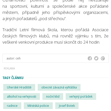
na sportovní, kulturní a společenské akce pořádané
městem, případně jeho příspěvkovými organizacemi,
a jiných pořadatelů „pod střechou“.
Tradiční Letní filmová škola, kterou pořádá Asociace
českých filmových klubů, má rovněž výjimku s tím, že
veškeré venkovní produkce musí skončit do 24 hodin.
autor:
ceh
TAGY ČLÁNKU
Uherské Hradiště
obecně závazná vyhláška
alkohol na veřejnosti
noční klid
veřejný pořádek
radnice
Městská policie
Josef Botek