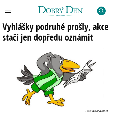
Vyhlášky podruhé prošly, akce
stačí jen dopředu oznámit
Foto:
iDobryDen.cz