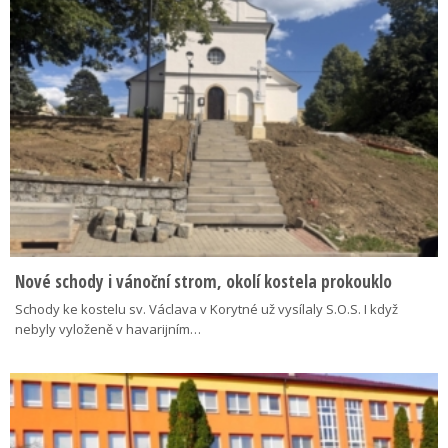
Nové schody i vánoční strom, okolí kostela prokouklo
Schody ke kostelu sv. Václava v Korytné už vysílaly S.O.S. I když
nebyly vyloženě v havarijním…