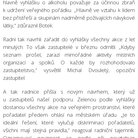
hlavně vyhlášku o alkoholu považuje za účinnou zbraň
k udržení veřejného pořádku. „Hlavně ve vztahu k lidem
bez přístřeší a skupinám nadměrně požívajících návykové
látky,“ zdůraznil Botek.
Radní tak navrhli zařadit do vyhlášky všechny akce z let
minulých. To však zastupitelé v březnu odmítli. „Kdyby
seznam prošel, zarazí mimořádné aktivity místních
organizací a spolků. O každé by rozhohodovalo
zastupitelstvo,“ vysvětlil Michal Dvouletý, opoziční
zastupitel.
A tak radnice přišla s novým návrhem, který už
u zastupitelů našel podporu. Zelenou podle vyhlášky
dostanou všechny akce na veřejném prostranství, které
pořadatel předem ohlásí na městském úřadu. „Je to
ideální řešení, které vylučuji diskriminaci pořadatelů,
všichni mají stejná pravidla,“ reagoval radniční tajemník.
Oznamovací povinnost se podle něj nevztahuje