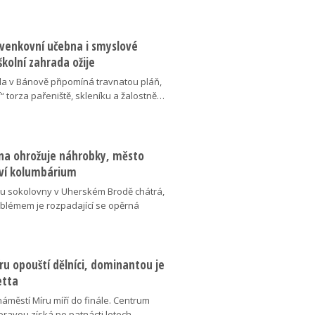
 venkovní učebna i smyslové
školní zahrada ožije
da v Bánově připomíná travnatou pláň,
“ torza pařeniště, skleníku a žalostně…
na ohrožuje náhrobky, město
ví kolumbárium
v u sokolovny v Uherském Brodě chátrá,
oblémem je rozpadající se opěrná
u opouští dělníci, dominantou je
etta
náměstí Míru míří do finále. Centrum
oravou získá po patnácti letech