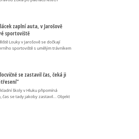
lácek zaplní auta, v Jarošově
vé sportoviště
liště Louky v Jarošově se dočkají
ního sportoviště s umělým trávníkem
locvičně se zastavil čas, čeká ji
ětřesení“
kladní školy v Hluku připomíná
, čas se tady jakoby zastavil… Objekt