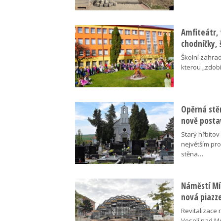
Amfiteátr,
chodníčky, 
Školní zahra
kterou „zdobí
Opěrná stě
nově posta
Starý hřbito
největším pr
stěna…
Náměstí Mír
nová piazz
Revitalizace 
Veselí nad M