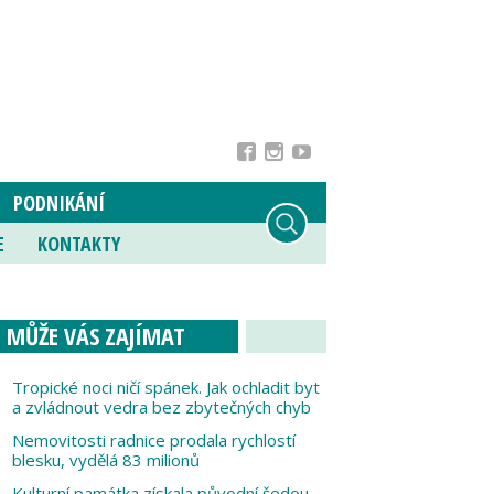
PODNIKÁNÍ
E
KONTAKTY
MŮŽE VÁS ZAJÍMAT
Tropické noci ničí spánek. Jak ochladit byt
a zvládnout vedra bez zbytečných chyb
Nemovitosti radnice prodala rychlostí
blesku, vydělá 83 milionů
Kulturní památka získala původní šedou