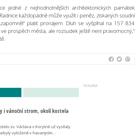
ce jedné z nejhodnotnějších architektonických památek
 Radnice každopádně může využít i peněz, získaných soudní
„zapomněl“ platit pronájem. Dluh se vyšplhal na 157 834
 ve prospěch města, ale rozsudek ještě není pravomocný,“
ě.
 i vánoční strom, okolí kostela
telu sv. Václava v Korytné už vysílaly
 nebyly vyloženě v havarijním…