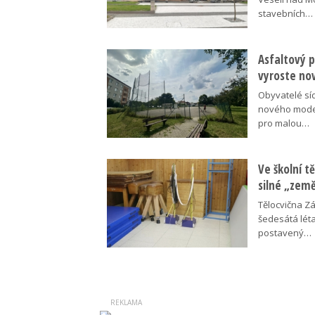
stavebních…
Asfaltový p
vyroste no
Obyvatelé síd
nového moder
pro malou…
Ve školní tě
silné „zem
Tělocvična Zá
šedesátá léta
postavený…