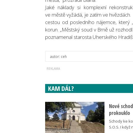
Jaké náklady si komplexní rekonstruk
ve městě vyžádá, je zatím ve hvězdách.
cestou od posledního nájemce, který 
korun. „Městský soud v Brně už rozhodl
poznamenal starosta Uherského Hradišt
autor:
ceh
KAM DÁL?
Nové schody
prokouklo
Schody ke kos
S.O.S. I když