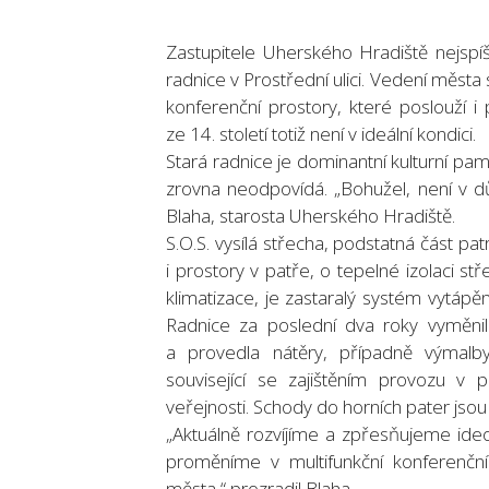
Zastupitele Uherského Hradiště nejspí
radnice v Prostřední ulici. Vedení města
konferenční prostory, které poslouží i
ze 14. století totiž není v ideální kondici.
Stará radnice je dominantní kulturní p
zrovna neodpovídá. „Bohužel, není v dů
Blaha, starosta Uherského Hradiště.
S.O.S. vysílá střecha, podstatná část pa
i prostory v patře, o tepelné izolaci st
klimatizace, je zastaralý systém vytápěn
Radnice za poslední dva roky vyměni
a provedla nátěry, případně výmalby
související se zajištěním provozu v 
veřejnosti. Schody do horních pater jso
„Aktuálně rozvíjíme a zpřesňujeme ideov
proměníme v multifunkční konferenční 
města,“ prozradil Blaha.