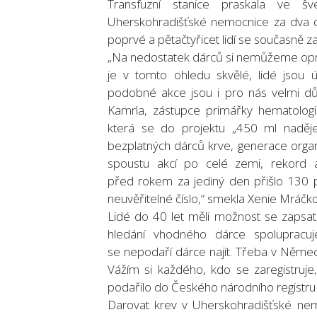
Transfuzní stanice praskala ve š
Uherskohradišťské nemocnice za dva dn
poprvé a pětačtyřicet lidí se současně z
„Na nedostatek dárců si nemůžeme oprav
je v tomto ohledu skvělé, lidé jsou 
podobné akce jsou i pro nás velmi důl
Kamrla, zástupce primářky hematologi
která se do projektu „450 ml naděje“
bezplatných dárců krve, generace organ
spoustu akcí po celé zemi, rekord 
před rokem za jediný den přišlo 130 
neuvěřitelné číslo,“ smekla Xenie Mráčko
Lidé do 40 let měli možnost se zapsat 
hledání vhodného dárce spolupracu
se nepodaří dárce najít. Třeba v Němec
Vážím si každého, kdo se zaregistruj
podařilo do Českého národního registru 
Darovat krev v Uherskohradišťské nem