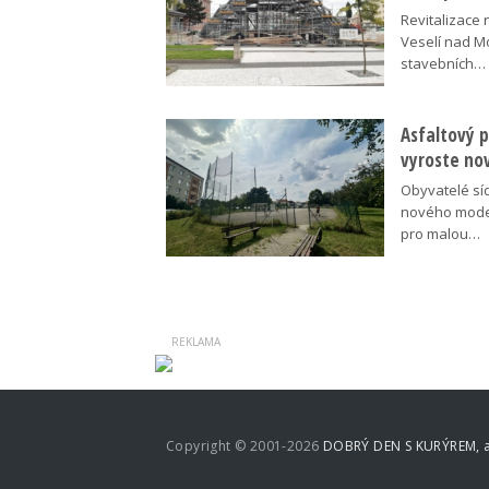
Revitalizace 
Veselí nad M
stavebních…
Asfaltový p
vyroste no
Obyvatelé síd
nového moder
pro malou…
Copyright © 2001-2026
DOBRÝ DEN S KURÝREM, a.