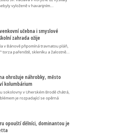
 nebyly vyloženě v havarijním…
 venkovní učebna i smyslové
školní zahrada ožije
da v Bánově připomíná travnatou pláň,
“ torza pařeniště, skleníku a žalostně…
na ohrožuje náhrobky, město
ví kolumbárium
v u sokolovny v Uherském Brodě chátrá,
oblémem je rozpadající se opěrná
u opouští dělníci, dominantou je
etta