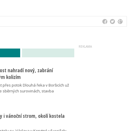
ost nahradí nový, zabrání
m kolizím
t přes potok Dlouhá řeka v Boršicích už
ve sběrných surovinách, stavba
 i vánoční strom, okolí kostela
telu sv. Václava v Korytné už vysílaly