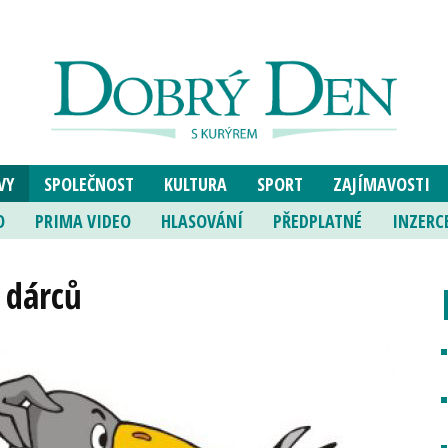
VY
SPOLEČNOST
KULTURA
SPORT
ZAJÍMAVOSTI
O
PRIMA VIDEO
HLASOVÁNÍ
PŘEDPLATNÉ
INZERC
 dárců