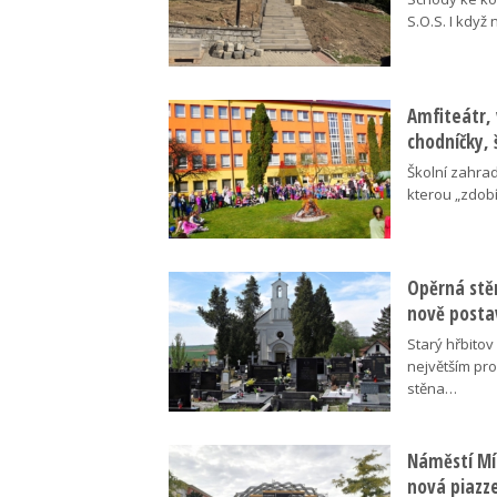
S.O.S. I když
Amfiteátr,
chodníčky, 
Školní zahra
kterou „zdobí
Opěrná stě
nově posta
Starý hřbito
největším pr
stěna…
Náměstí Mír
nová piazz