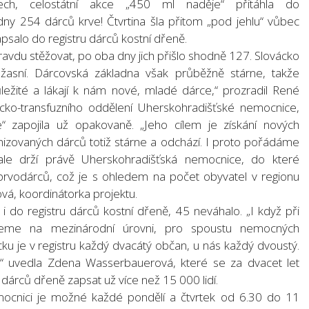
vech, celostátní akce „450 ml naděje“ přitáhla do
y 254 dárců krve! Čtvrtina šla přitom „pod jehlu“ vůbec
apsalo do registru dárců kostní dřeně.
du stěžovat, po oba dny jich přišlo shodně 127. Slovácko
úžasní. Dárcovská základna však průběžně stárne, takže
ežité a lákají k nám nové, mladé dárce,“ prozradil René
cko-transfuzního oddělení Uherskohradišťské nemocnice,
 zapojila už opakovaně. „Jeho cílem je získání nových
izovaných dárců totiž stárne a odchází. I proto pořádáme
ale drží právě Uherskohradišťská nemocnice, do které
prvodárců, což je s ohledem na počet obyvatel v regionu
vá, koordinátorka projektu.
i do registru dárců kostní dřeně, 45 neváhalo. „I když při
jeme na mezinárodní úrovni, pro spoustu nemocných
ku je v registru každý dvacátý občan, u nás každý dvoustý.
e,“ uvedla Zdena Wasserbauerová, které se za dvacet let
dárců dřeně zapsat už více než 15 000 lidí.
ocnici je možné každé pondělí a čtvrtek od 6.30 do 11