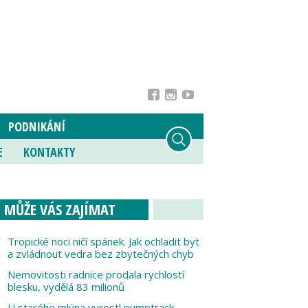
PODNIKÁNÍ
E
KONTAKTY
MŮŽE VÁS ZAJÍMAT
Tropické noci ničí spánek. Jak ochladit byt
a zvládnout vedra bez zbytečných chyb
Nemovitosti radnice prodala rychlostí
blesku, vydělá 83 milionů
U starého mlýna vyrostl pumptrack,