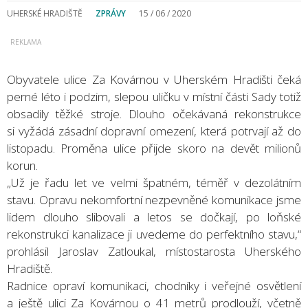
UHERSKÉ HRADIŠTĚ
ZPRÁVY
15 / 06 / 2020
Obyvatele ulice Za Kovárnou v Uherském Hradišti čeká
perné léto i podzim, slepou uličku v místní části Sady totiž
obsadily těžké stroje. Dlouho očekávaná rekonstrukce
si vyžádá zásadní dopravní omezení, která potrvají až do
listopadu. Proměna ulice přijde skoro na devět milionů
korun.
„Už je řadu let ve velmi špatném, téměř v dezolátním
stavu. Opravu nekomfortní nezpevněné komunikace jsme
lidem dlouho slibovali a letos se dočkají, po loňské
rekonstrukci kanalizace ji uvedeme do perfektního stavu,“
prohlásil Jaroslav Zatloukal, místostarosta Uherského
Hradiště.
Radnice opraví komunikaci, chodníky i veřejné osvětlení
a ještě ulici Za Kovárnou o 41 metrů prodlouží, včetně