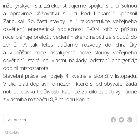
inženýrských sítí. „Zrekonstruujeme spojku s ulicí Solnou
a opravíme křižovatku s ulicí Pod Lipkami," upřesnil
Zatloukal. Součástí stavby je i rekonstrukce veřejného
osvětlení, energetická společnost E-ON totiž v příštím
roce plánuje přeložit vedení nízkého napětí ze sloupů do
země. „A tak letos uděláme rozvody do chráničky
a v příštím roce instalujeme nové sloupy veřejného
osvětlení, staré na vlastní náklady odstraní energetici,“
doplnil místostarota.
Stavební práce se rozjely 4. května a skončí v listopadu.
V ulici platí dopravní omezení, které si od obyvatel žádá
notnou dávku trpělivosti. Radnice za dílo zaplatí výhradně
z vlastního rozpočtu 8,8 milionu korun.
autor:
ceh