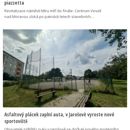
piazzetta
Revitalizace náměstí Míru míří do finále. Centrum Veselí
nad Moravou získá po patnácti letech stavebních…
Asfaltový plácek zaplní auta, v Jarošově vyroste nové
sportoviště
Obyvatelé sídliště Louky v Jarošově se dočkají nového moderního