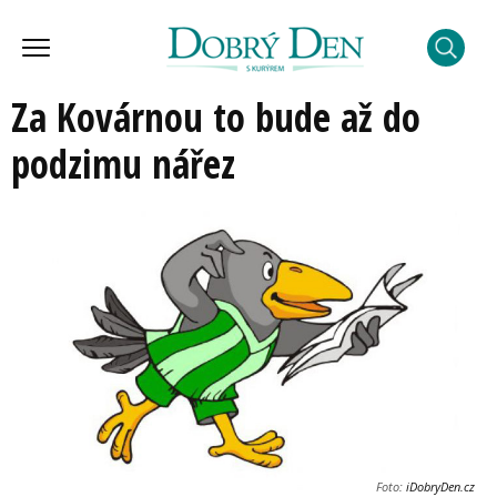
Za Kovárnou to bude až do
podzimu nářez
Foto:
iDobryDen.cz