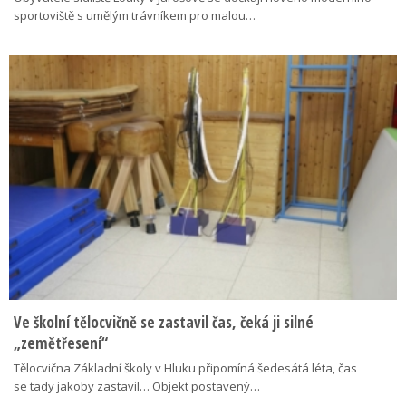
sportoviště s umělým trávníkem pro malou…
Ve školní tělocvičně se zastavil čas, čeká ji silné
„zemětřesení“
Tělocvična Základní školy v Hluku připomíná šedesátá léta, čas
se tady jakoby zastavil… Objekt postavený…