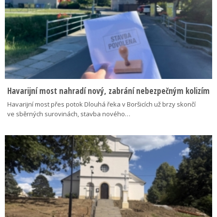
Havarijní most nahradí nový, zabrání nebezpečným kolizím
Havarijní most přes potok Dlouhá řeka v Boršicích už brzy skončí
ve sběrných surovinách, stavba nového…