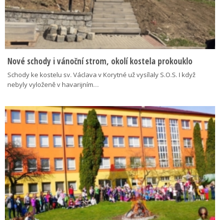
Nové schody i vánoční strom, okolí kostela prokouklo
Schody ke kostelu sv. Václava v Korytné už vysílaly S.O.S. I když
nebyly vyloženě v havarijním…