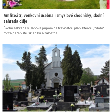
Amfiteátr, venkovní učebna i smyslové chodníčky, školní
zahrada ožije
Školní zahrada v Bánově připomíná travnatou pláň, kterou „zdobí“
torza pařeniště, skleníku a žalostně…