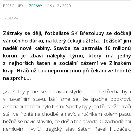
BŘEZOLUPY
ZPRÁVY
19 / 12 / 2020
Zázraky se dějí, fotbalisté SK Březolupy se dočkají
vánočního dárku, na který čekají už léta. „Ježíšek“ jim
nadělí nové kabiny. Stavba za bezmála 10 milionů
korun je zbaví nálepky týmu, který má jedny
z nejhorších šaten a sociální zázemí ve Zlínském
kraji. Hráči už tak nepromrznou při čekání ve frontě
na sprchu…
„Za šatny jsme se opravdu styděli. Třeba střecha byla
v havarijním stavu, báli jsme se, že spadne podkroví,
a sociální zázemí bylo tristní. Sprchy byly jen tři, takže hráči
stáli ve frontě na chodbě a navíc s ručníkem kolem pasu,
běžně se navíc stávalo, že došla teplá voda. O záchodě ani
nemluvím,“ vylíčil tragický stav šaten Pavel Hubáček,