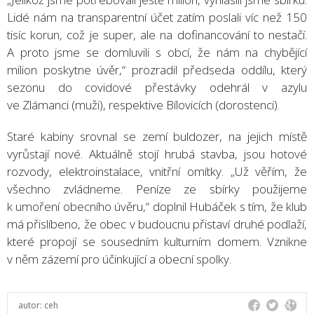
Lidé nám na transparentní účet zatím poslali víc než 150
tisíc korun, což je super, ale na dofinancování to nestačí.
A proto jsme se domluvili s obcí, že nám na chybějící
milion poskytne úvěr,“ prozradil předseda oddílu, který
sezonu do covidové přestávky odehrál v azylu
ve Zlámanci (muži), respektive Bílovicích (dorostenci).
Staré kabiny srovnal se zemí buldozer, na jejich místě
vyrůstají nové. Aktuálně stojí hrubá stavba, jsou hotové
rozvody, elektroinstalace, vnitřní omítky. „Už věřím, že
všechno zvládneme. Peníze ze sbírky použijeme
k umoření obecního úvěru,“ doplnil Hubáček s tím, že klub
má přislíbeno, že obec v budoucnu přistaví druhé podlaží,
které propojí se sousedním kulturním domem. Vznikne
v něm zázemí pro účinkující a obecní spolky.
autor:
ceh