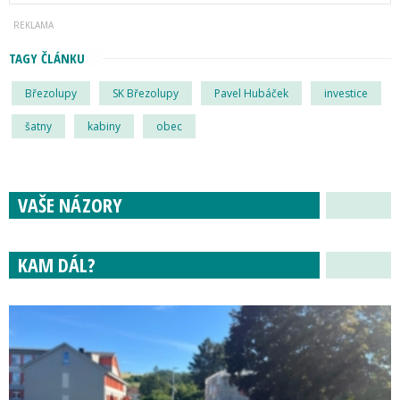
TAGY ČLÁNKU
Březolupy
SK Březolupy
Pavel Hubáček
investice
šatny
kabiny
obec
VAŠE NÁZORY
KAM DÁL?