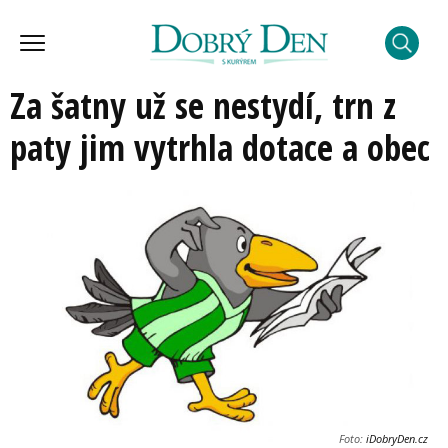
Za šatny už se nestydí, trn z
paty jim vytrhla dotace a obec
Foto:
iDobryDen.cz