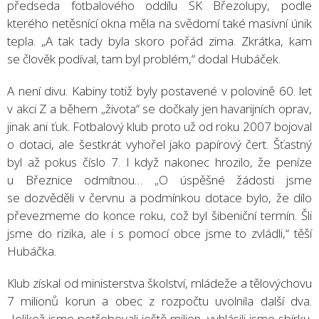
předseda fotbalového oddílu SK Březolupy, podle
kterého netěsnící okna měla na svědomí také masivní únik
tepla. „A tak tady byla skoro pořád zima. Zkrátka, kam
se člověk podíval, tam byl problém,“ dodal Hubáček.
A není divu. Kabiny totiž byly postavené v polovině 60. let
v akci Z a během „života“ se dočkaly jen havarijních oprav,
jinak ani ťuk. Fotbalový klub proto už od roku 2007 bojoval
o dotaci, ale šestkrát vyhořel jako papírový čert. Šťastný
byl až pokus číslo 7. I když nakonec hrozilo, že peníze
u Březnice odmítnou… „O úspěšné žádosti jsme
se dozvěděli v červnu a podmínkou dotace bylo, že dílo
převezmeme do konce roku, což byl šibeniční termín. Šli
jsme do rizika, ale i s pomocí obce jsme to zvládli,“ těší
Hubáčka.
Klub získal od ministerstva školství, mládeže a tělovýchovu
7 milionů korun a obec z rozpočtu uvolnila další dva.
„Jelikož jsme potřebovali ještě milion, vyhlásili jsme sbírku.