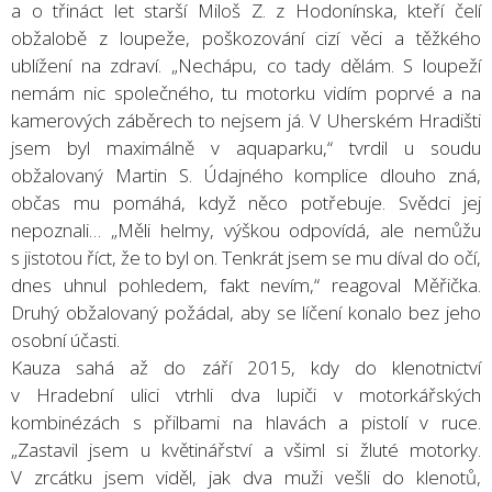
a o třináct let starší Miloš Z. z Hodonínska, kteří čelí
obžalobě z loupeže, poškozování cizí věci a těžkého
ublížení na zdraví. „Nechápu, co tady dělám. S loupeží
nemám nic společného, tu motorku vidím poprvé a na
kamerových záběrech to nejsem já. V Uherském Hradišti
jsem byl maximálně v aquaparku,“ tvrdil u soudu
obžalovaný Martin S. Údajného komplice dlouho zná,
občas mu pomáhá, když něco potřebuje. Svědci jej
nepoznali… „Měli helmy, výškou odpovídá, ale nemůžu
s jistotou říct, že to byl on. Tenkrát jsem se mu díval do očí,
dnes uhnul pohledem, fakt nevím,“ reagoval Měřička.
Druhý obžalovaný požádal, aby se líčení konalo bez jeho
osobní účasti.
Kauza sahá až do září 2015, kdy do klenotnictví
v Hradební ulici vtrhli dva lupiči v motorkářských
kombinézách s přilbami na hlavách a pistolí v ruce.
„Zastavil jsem u květinářství a všiml si žluté motorky.
V zrcátku jsem viděl, jak dva muži vešli do klenotů,