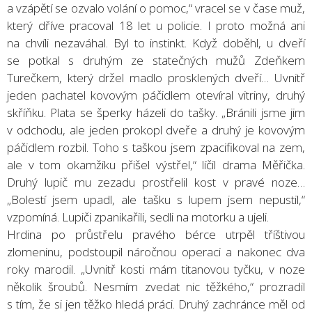
a vzápětí se ozvalo volání o pomoc,“ vracel se v čase muž,
který dříve pracoval 18 let u policie. I proto možná ani
na chvíli nezaváhal. Byl to instinkt. Když doběhl, u dveří
se potkal s druhým ze statečných mužů Zdeňkem
Turečkem, který držel madlo prosklených dveří… Uvnitř
jeden pachatel kovovým páčidlem otevíral vitriny, druhý
skříňku. Plata se šperky házeli do tašky. „Bránili jsme jim
v odchodu, ale jeden prokopl dveře a druhý je kovovým
páčidlem rozbil. Toho s taškou jsem zpacifikoval na zem,
ale v tom okamžiku přišel výstřel,“ líčil drama Měřička.
Druhý lupič mu zezadu prostřelil kost v pravé noze…
„Bolestí jsem upadl, ale tašku s lupem jsem nepustil,“
vzpomíná. Lupiči zpanikařili, sedli na motorku a ujeli.
Hrdina po průstřelu pravého bérce utrpěl tříštivou
zlomeninu, podstoupil náročnou operaci a nakonec dva
roky marodil. „Uvnitř kosti mám titanovou tyčku, v noze
několik šroubů. Nesmím zvedat nic těžkého,“ prozradil
s tím, že si jen těžko hledá práci. Druhý zachránce měl od