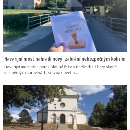
Havarijní most nahradí nový, zabrání nebezpečným kolizím
Havarijní most přes potok Dlouhá řeka v Boršicích už brzy skončí
ve sběrných surovinách, stavba nového…