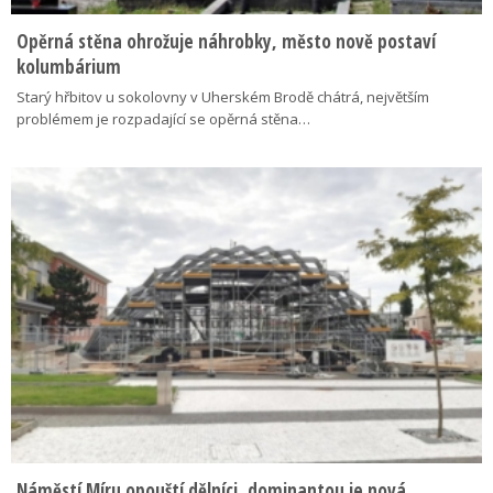
Opěrná stěna ohrožuje náhrobky, město nově postaví
kolumbárium
Starý hřbitov u sokolovny v Uherském Brodě chátrá, největším
problémem je rozpadající se opěrná stěna…
Náměstí Míru opouští dělníci, dominantou je nová