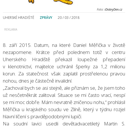
Foto:
iDobryDen.cz
UHERSKÉ HRADIŠTĚ
ZPRÁVY
20 / 03 / 2018
8. září 2015. Datum, na které Daniel Měřička v životě
nezapomene. Krátce před polednem totiž v centru
Uherského Hradiště překazil loupežné přepadení
v klenotnictví, majitelce uchránil šperky za 1,2 milionu
korun. Za statečnost však zaplatil prostřelenou pravou
nohou, dnes je částečně invalidní.
„Zachoval bych se asi stejně, ale přiznám se, že jsem toho
už nesčetněkrát zalitoval. Situace se mi často vrací, nespí
se mi moc dobře. Mám nevratně zničenou nohu,“ prohlásil
Měřička u krajského soudu ve Zlíně, který v týdnu rozjel
hlavní líčení s pravděpodobnými lupiči.
Na soudní lavici usedli devětadvacetiletý Martin S.