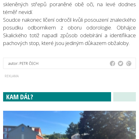
skleněných střepů poraněné obě oči, na levé dodnes
téměř nevidí.
Soudce nakonec líčení odročil kvůli posouzení znaleckého
posudku odborníkem z oboru odorologie. Obhájce
Skalického totiž napadl způsob odebírání a identifikace
pachových stop, které jsou jediným důkazem obžaloby.
autor:
PETR ČECH
KAM DÁL?