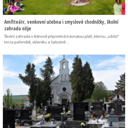
Amfiteátr, venkovní učebna i smyslové chodníčky, školní
zahrada ožije
Školní zahrada v Bánově připomíná travnatou pláň, kterou „zdobí“
torza pařeniště, skleníku a žalostně…