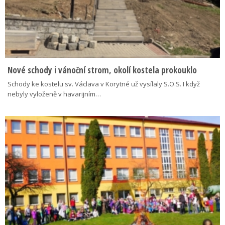
Nové schody i vánoční strom, okolí kostela prokouklo
Schody ke kostelu sv. Václava v Korytné už vysílaly S.O.S. I když
nebyly vyloženě v havarijním…