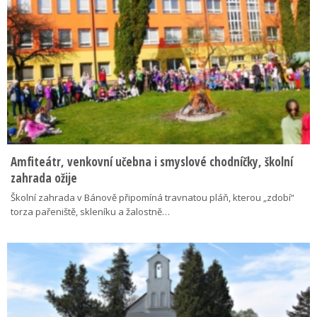
Amfiteátr, venkovní učebna i smyslové chodníčky, školní
zahrada ožije
Školní zahrada v Bánově připomíná travnatou pláň, kterou „zdobí“
torza pařeniště, skleníku a žalostně…