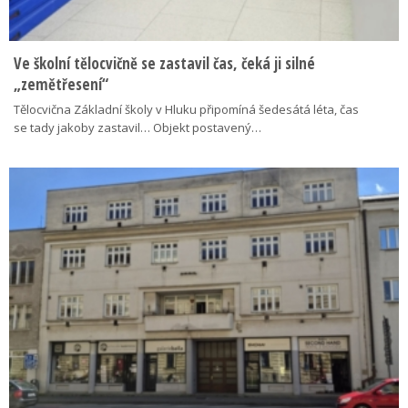
Ve školní tělocvičně se zastavil čas, čeká ji silné
„zemětřesení“
Tělocvična Základní školy v Hluku připomíná šedesátá léta, čas
se tady jakoby zastavil… Objekt postavený…