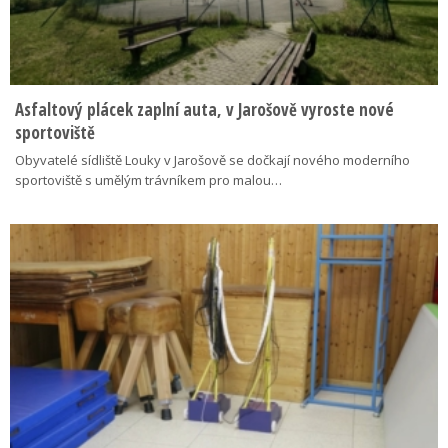
Asfaltový plácek zaplní auta, v Jarošově vyroste nové
sportoviště
Obyvatelé sídliště Louky v Jarošově se dočkají nového moderního
sportoviště s umělým trávníkem pro malou…