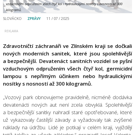
vzduchovým odpružením všech čtyř kol i hydraulickými nosítky s nosností až 300
kilogramů.
SLOVÁCKO
ZPRÁVY
11 / 07 / 2025
Zdravotničtí záchranáři ve Zlínském kraji se dočkali
nových moderních sanitek, které jsou spolehlivější
a bezpečnější. Devatenáct sanitních vozidel se pyšní
vzduchovým odpružením všech čtyř kol, germicidní
lampou s nepřímým účinkem nebo hydraulickými
nosítky s nosností až 300 kilogramů.
„Vozový park obnovujeme pravidelně, nicméně dodávka
devatenácti nových aut není zcela obvyklá. Spolehlivější
a bezpečnější sanitky nahradí staré opotřebované, které
už vykazovaly častější závady a vyžadovaly tak zvýšené
náklady na údržbu. Lidé je potkají v celém kraji, vyjíždějí
totiž takřka ze všech základen,“ prozradil Josef Valenta,