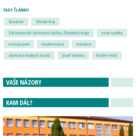
TAGY ČLÁNKU
Slovácko
Zlínský kraj
Zdravotnická záchranná služba Zlínského kraje
nové sanitky
vozový park
modernizace
investice
záchrana lidských životů
Josef Valenta
Radim Holiš
VAŠE NÁZORY
KAM DÁL?