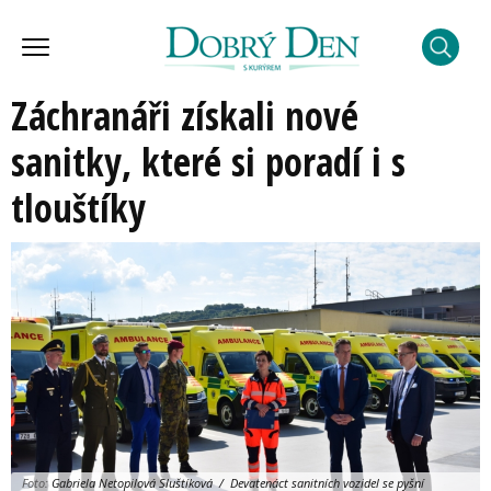
Záchranáři získali nové
sanitky, které si poradí i s
tlouštíky
Foto:
Gabriela Netopilová Sluštíková / Devatenáct sanitních vozidel se pyšní