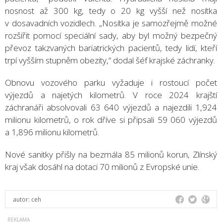
nosnost až 300 kg, tedy o 20 kg vyšší než nosítka
v dosavadních vozidlech. „Nosítka je samozřejmě možné
rozšířit pomocí speciální sady, aby byl možný bezpečný
převoz takzvaných bariatrických pacientů, tedy lidí, kteří
trpí vyšším stupněm obezity,“ dodal šéf krajské záchranky.
Obnovu vozového parku vyžaduje i rostoucí počet
výjezdů a najetých kilometrů. V roce 2024 krajští
záchranáři absolvovali 63 640 výjezdů a najezdili 1,924
milionu kilometrů, o rok dříve si připsali 59 060 výjezdů
a 1,896 milionu kilometrů.
Nové sanitky přišly na bezmála 85 milionů korun, Zlínský
kraj však dosáhl na dotaci 70 milionů z Evropské unie.
autor:
ceh