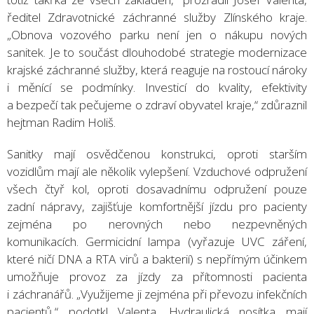
ředitel Zdravotnické záchranné služby Zlínského kraje.
„Obnova vozového parku není jen o nákupu nových
sanitek. Je to součást dlouhodobé strategie modernizace
krajské záchranné služby, která reaguje na rostoucí nároky
i měnící se podmínky. Investicí do kvality, efektivity
a bezpečí tak pečujeme o zdraví obyvatel kraje,“ zdůraznil
hejtman Radim Holiš.
Sanitky mají osvědčenou konstrukci, oproti starším
vozidlům mají ale několik vylepšení. Vzduchové odpružení
všech čtyř kol, oproti dosavadnímu odpružení pouze
zadní nápravy, zajišťuje komfortnější jízdu pro pacienty
zejména po nerovných nebo nezpevněných
komunikacích. Germicidní lampa (vyřazuje UVC záření,
které ničí DNA a RTA virů a bakterií) s nepřímým účinkem
umožňuje provoz za jízdy za přítomnosti pacienta
i záchranářů. „Využijeme ji zejména při převozu infekčních
pacientů,“ podotkl Valenta. Hydraulická nosítka mají