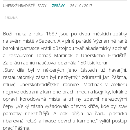
UHERSKÉ HRADIŠTĚ - SADY
ZPRÁVY
26 / 10 / 2017
Boží muka z roku 1687 jsou po dvou měsících zpátky
na svém místě v Sadech. A v plné parádě. Významné raně
barokní památce vrátil důstojnou tvář akademický sochař
a restaurátor Tomáš Martinák z Uherského Hradiště.
Za práci radnici naúčtoval bezmála 150 tisíc korun.
„Stav díla byl v některých jeho částech už havarijní,
restaurátorský zásah byl nezbytný,“ zdůraznil Jan Pášma,
mluvčí uherskohradišťské radnice. Martinák v ateliéru
nejprve odstranil z kamene prach, mech a lišejníky, lokálně
opravil korodovaná místa a trhliny zpevnil nerezovými
čepy. „Velký zásah vyžadovalo břevno kříže, kde byl stav
památky nejkritičtější. A pak přišla na řadu plastická
i barevná retuš a fixace povrchu kamene,“ vylíčil postup
prací Pášma.