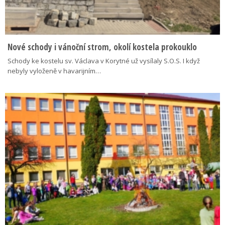
Nové schody i vánoční strom, okolí kostela prokouklo
Schody ke kostelu sv. Václava v Korytné už vysílaly S.O.S. I když
nebyly vyloženě v havarijním…