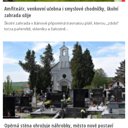
Amfiteátr, venkovní učebna i smyslové chodníčky, školní
zahrada ožije
Školní zahrada v Bánově připomíná travnatou pláň, kterou „zdobí“
torza pařeniště, skleníku a žalostně…
Opěrná stěna ohrožuje náhrobky, město nově postaví