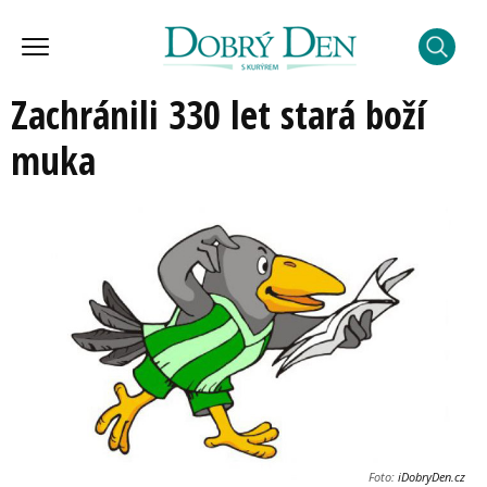
Zachránili 330 let stará boží
muka
Foto:
iDobryDen.cz