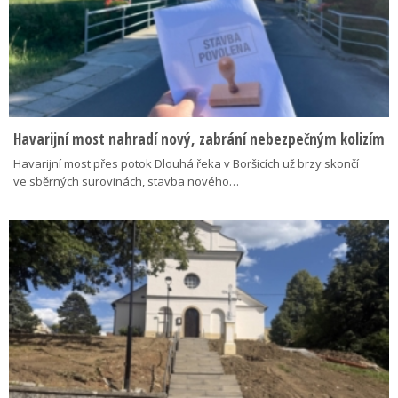
Havarijní most nahradí nový, zabrání nebezpečným kolizím
Havarijní most přes potok Dlouhá řeka v Boršicích už brzy skončí
ve sběrných surovinách, stavba nového…