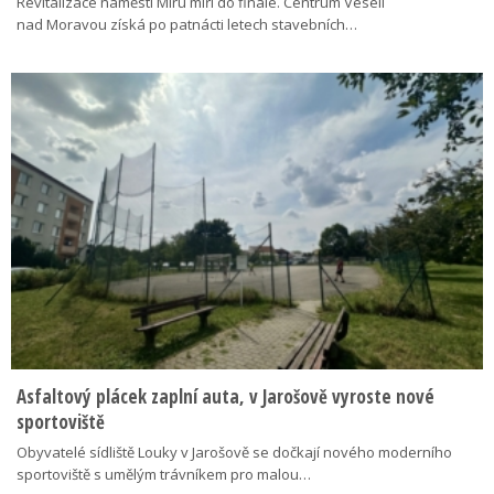
Revitalizace náměstí Míru míří do finále. Centrum Veselí
nad Moravou získá po patnácti letech stavebních…
Asfaltový plácek zaplní auta, v Jarošově vyroste nové
sportoviště
Obyvatelé sídliště Louky v Jarošově se dočkají nového moderního
sportoviště s umělým trávníkem pro malou…