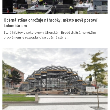
Opěrná stěna ohrožuje náhrobky, město nově postaví
kolumbárium
Starý hřbitov u sokolovny v Uherském Brodě chátrá, největším
problémem je rozpadající se opěrná stěna…