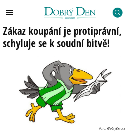
Zákaz koupání je protiprávní,
schyluje se k soudní bitvě!
Foto:
iDobryDen.cz