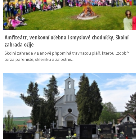
Amfiteátr, venkovní učebna i smyslové chodníčky, školní
zahrada ožije
Školní zahrada v Bánově připomíná travnatou pláň, kterou „zdobí“
torza pařeniště, skleníku a žalostně…