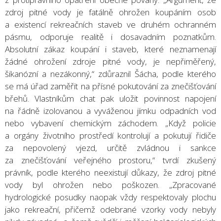
zdroj pitné vody je fatálně ohrožen koupáním osob
a existencí rekreačních staveb ve druhém ochranném
pásmu, odporuje realitě i dosavadním poznatkům.
Absolutní zákaz koupání i staveb, které neznamenají
žádné ohrožení zdroje pitné vody, je nepřiměřený,
šikanózní a nezákonný,“ zdůraznil Šácha, podle kterého
se má úřad zaměřit na přísné pokutování za znečišťování
břehů. Vlastníkům chat pak uložit povinnost napojení
na řádně izolovanou a vyváženou jímku odpadních vod
nebo vybavení chemickým záchodem. „Když policie
a orgány životního prostředí kontrolují a pokutují řidiče
za nepovolený vjezd, určitě zvládnou i sankce
za znečišťování veřejného prostoru,“ tvrdí zkušený
právník, podle kterého neexistují důkazy, že zdroj pitné
vody byl ohrožen nebo poškozen. „Zpracované
hydrologické posudky naopak vždy respektovaly plochu
jako rekreační, přičemž odebrané vzorky vody nebyly