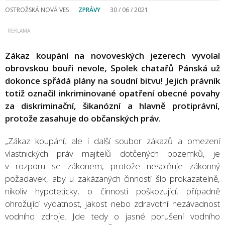
OSTROŽSKÁ NOVÁ VES
ZPRÁVY
30 / 06 / 2021
Zákaz koupání na novoveských jezerech vyvolal
obrovskou bouři nevole, Spolek chatařů Pánská už
dokonce spřádá plány na soudní bitvu! Jejich právník
totiž označil inkriminované opatření obecné povahy
za diskriminační, šikanózní a hlavně protiprávní,
protože zasahuje do občanských práv.
„Zákaz koupání, ale i další soubor zákazů a omezení
vlastnických práv majitelů dotčených pozemků, je
v rozporu se zákonem, protože nesplňuje zákonný
požadavek, aby u zakázaných činností šlo prokazatelně,
nikoliv hypoteticky, o činnosti poškozující, případně
ohrožující vydatnost, jakost nebo zdravotní nezávadnost
vodního zdroje. Jde tedy o jasné porušení vodního