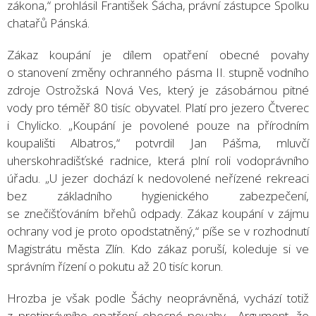
zákona,“ prohlásil František Šácha, právní zástupce Spolku
chatařů Pánská.
Zákaz koupání je dílem opatření obecné povahy
o stanovení změny ochranného pásma II. stupně vodního
zdroje Ostrožská Nová Ves, který je zásobárnou pitné
vody pro téměř 80 tisíc obyvatel. Platí pro jezero Čtverec
i Chylicko. „Koupání je povolené pouze na přírodním
koupališti Albatros,“ potvrdil Jan Pášma, mluvčí
uherskohradišťské radnice, která plní roli vodoprávního
úřadu. „U jezer dochází k nedovolené neřízené rekreaci
bez základního hygienického zabezpečení,
se znečišťováním břehů odpady. Zákaz koupání v zájmu
ochrany vod je proto opodstatněný,“ píše se v rozhodnutí
Magistrátu města Zlín. Kdo zákaz poruší, koleduje si ve
správním řízení o pokutu až 20 tisíc korun.
Hrozba je však podle Šáchy neoprávněná, vychází totiž
z protiprávního opatření obecné povahy. „Argument, že