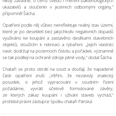
nikdy závadné, o čemž svědčí i měření bakteriologických
ukazatelů a sloučenin v jezerech odbornými orgány,“
připomněl Šácha.
Opatření podle něj vůbec nereflektuje reálný stav území,
které je po desetiletí bez jakýchkoliv negativních dopadů
využíváno ke koupání a zastavěno desítkami stavebních
objektů, sloužícím k rekreaci a rybaření. „Jejich vlastníci
navíc dodržují na pozemcích čistotu a pořádek, významně
se tak podílejí na ochraně zdroje pitné vody,“ dodal Šácha.
Chataři se proto obrátí na soud a doufají, že napadené
části opatření zruší. „Věřím, že nezávislý znalecký
posudek, o jehož vypracování v soudním řízení
požádáme, vyvrátí účelově formulované závěry,
ze kterých zákaz koupání i užívání staveb vychází,“
prohlásil právní zástupce Spolku chataři Pánská.