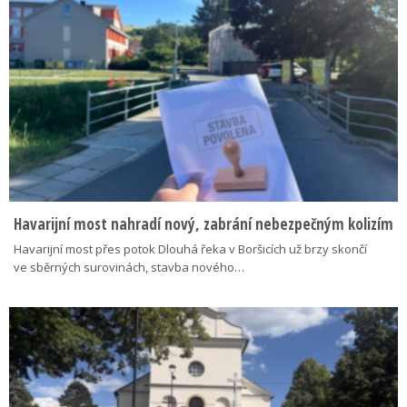
Havarijní most nahradí nový, zabrání nebezpečným kolizím
Havarijní most přes potok Dlouhá řeka v Boršicích už brzy skončí
ve sběrných surovinách, stavba nového…