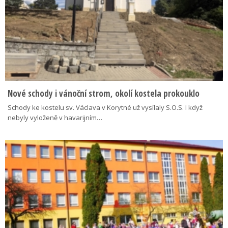
Nové schody i vánoční strom, okolí kostela prokouklo
Schody ke kostelu sv. Václava v Korytné už vysílaly S.O.S. I když
nebyly vyloženě v havarijním…