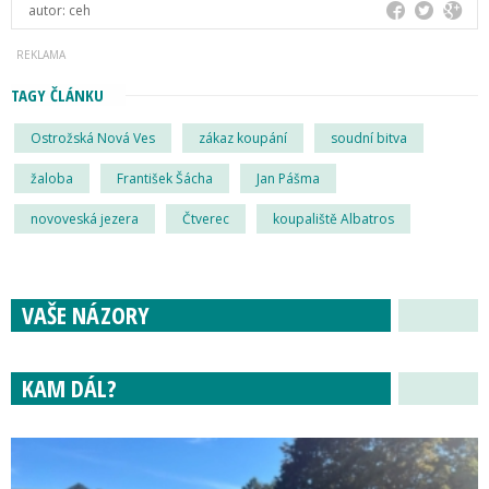
autor:
ceh
TAGY ČLÁNKU
Ostrožská Nová Ves
zákaz koupání
soudní bitva
žaloba
František Šácha
Jan Pášma
novoveská jezera
Čtverec
koupaliště Albatros
VAŠE NÁZORY
KAM DÁL?