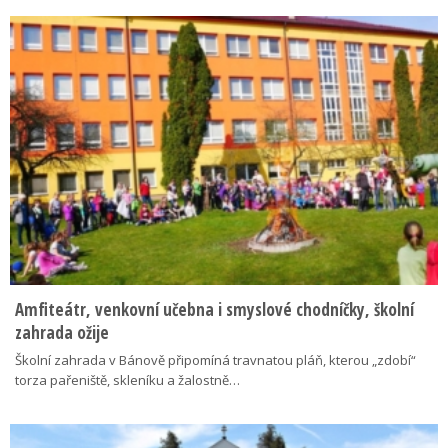
Amfiteátr, venkovní učebna i smyslové chodníčky, školní
zahrada ožije
Školní zahrada v Bánově připomíná travnatou pláň, kterou „zdobí“
torza pařeniště, skleníku a žalostně…