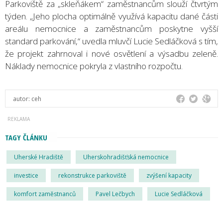
Parkoviště za „skleňákem“ zaměstnancům slouží čtvrtým
týden. „Jeho plocha optimálně využívá kapacitu dané části
areálu nemocnice a zaměstnancům poskytne vyšší
standard parkování,“ uvedla mluvčí Lucie Sedláčková s tím,
že projekt zahrnoval i nové osvětlení a výsadbu zeleně.
Náklady nemocnice pokryla z vlastního rozpočtu.
autor:
ceh
TAGY ČLÁNKU
Uherské Hradiště
Uherskohradišťská nemocnice
investice
rekonstrukce parkoviště
zvýšení kapacity
komfort zaměstnanců
Pavel Lečbych
Lucie Sedláčková