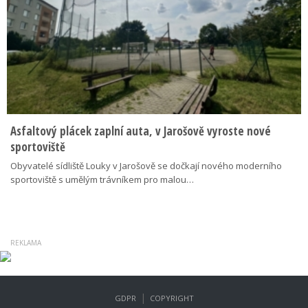
Asfaltový plácek zaplní auta, v Jarošově vyroste nové
sportoviště
Obyvatelé sídliště Louky v Jarošově se dočkají nového moderního
sportoviště s umělým trávníkem pro malou…
|
GDPR
COPYRIGHT