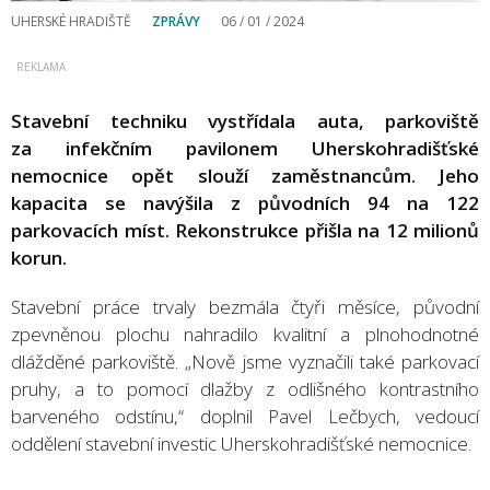
UHERSKÉ HRADIŠTĚ
ZPRÁVY
06 / 01 / 2024
Stavební techniku vystřídala auta, parkoviště
za infekčním pavilonem Uherskohradišťské
nemocnice opět slouží zaměstnancům. Jeho
kapacita se navýšila z původních 94 na 122
parkovacích míst. Rekonstrukce přišla na 12 milionů
korun.
Stavební práce trvaly bezmála čtyři měsíce, původní
zpevněnou plochu nahradilo kvalitní a plnohodnotné
dlážděné parkoviště. „Nově jsme vyznačili také parkovací
pruhy, a to pomocí dlažby z odlišného kontrastního
barveného odstínu,“ doplnil Pavel Lečbych, vedoucí
oddělení stavební investic Uherskohradišťské nemocnice.