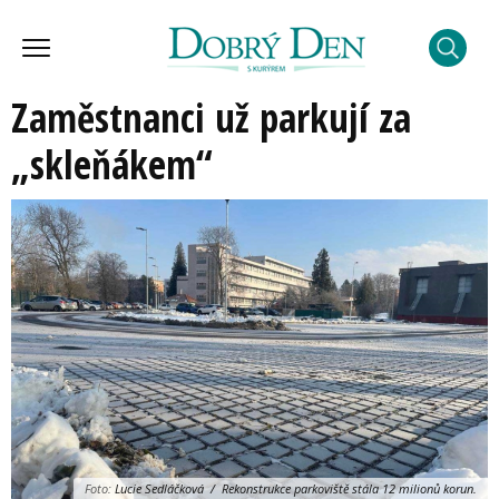
Zaměstnanci už parkují za
„skleňákem“
Foto:
Lucie Sedláčková / Rekonstrukce parkoviště stála 12 milionů korun.