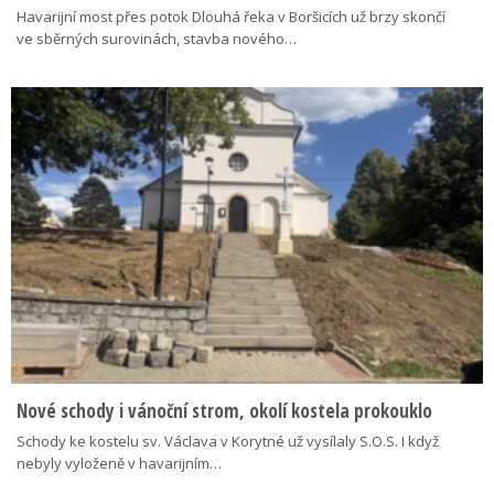
Havarijní most přes potok Dlouhá řeka v Boršicích už brzy skončí
ve sběrných surovinách, stavba nového…
Nové schody i vánoční strom, okolí kostela prokouklo
Schody ke kostelu sv. Václava v Korytné už vysílaly S.O.S. I když
nebyly vyloženě v havarijním…