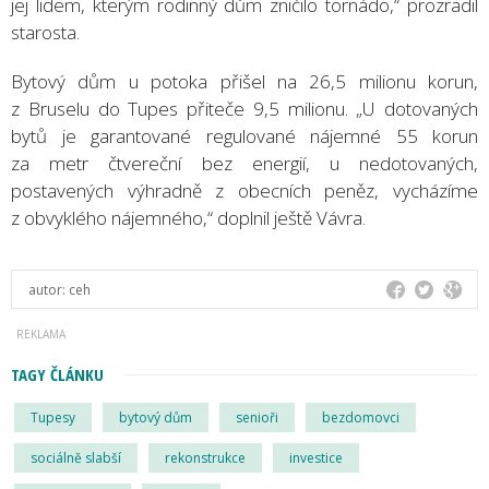
jej lidem, kterým rodinný dům zničilo tornádo,“ prozradil
starosta.
Bytový dům u potoka přišel na 26,5 milionu korun,
z Bruselu do Tupes přiteče 9,5 milionu. „U dotovaných
bytů je garantované regulované nájemné 55 korun
za metr čtvereční bez energií, u nedotovaných,
postavených výhradně z obecních peněz, vycházíme
z obvyklého nájemného,“ doplnil ještě Vávra.
autor:
ceh
TAGY ČLÁNKU
Tupesy
bytový dům
senioři
bezdomovci
sociálně slabší
rekonstrukce
investice