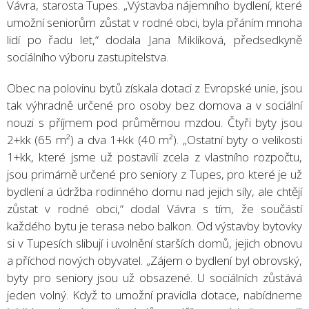
Vávra, starosta Tupes. „Výstavba nájemního bydlení, které
umožní seniorům zůstat v rodné obci, byla přáním mnoha
lidí po řadu let,“ dodala Jana Miklíková, předsedkyně
sociálního výboru zastupitelstva.
Obec na polovinu bytů získala dotaci z Evropské unie, jsou
tak výhradně určené pro osoby bez domova a v sociální
nouzi s příjmem pod průměrnou mzdou. Čtyři byty jsou
2+kk (65 m²) a dva 1+kk (40 m²). „Ostatní byty o velikosti
1+kk, které jsme už postavili zcela z vlastního rozpočtu,
jsou primárně určené pro seniory z Tupes, pro které je už
bydlení a údržba rodinného domu nad jejich síly, ale chtějí
zůstat v rodné obci,“ dodal Vávra s tím, že součástí
každého bytu je terasa nebo balkon. Od výstavby bytovky
si v Tupesích slibují i uvolnění starších domů, jejich obnovu
a příchod nových obyvatel. „Zájem o bydlení byl obrovský,
byty pro seniory jsou už obsazené. U sociálních zůstává
jeden volný. Když to umožní pravidla dotace, nabídneme