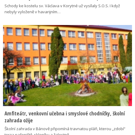
Schody ke kostelu sv. Václava v Korytné už vysílaly S.O.S. I když
nebyly vyloženě v havarijním…
Amfiteátr, venkovní učebna i smyslové chodníčky, školní
zahrada ožije
Školní zahrada v Bánově připomíná travnatou pláň, kterou „zdobí“
torza pařeniště, skleníku a žalostně…