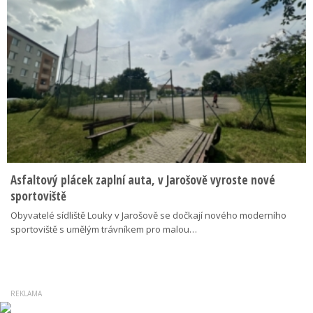
Asfaltový plácek zaplní auta, v Jarošově vyroste nové
sportoviště
Obyvatelé sídliště Louky v Jarošově se dočkají nového moderního
sportoviště s umělým trávníkem pro malou…