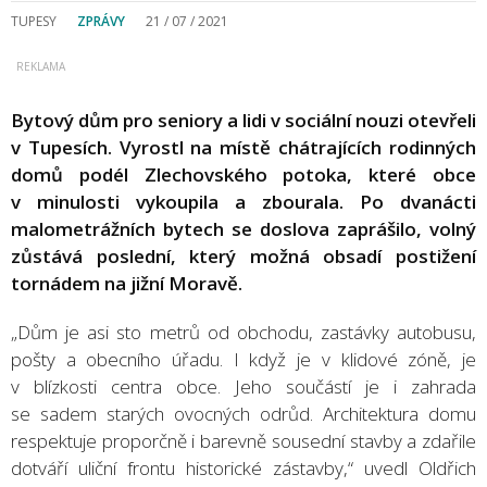
TUPESY
ZPRÁVY
21 / 07 / 2021
Bytový dům pro seniory a lidi v sociální nouzi otevřeli
v Tupesích. Vyrostl na místě chátrajících rodinných
domů podél Zlechovského potoka, které obce
v minulosti vykoupila a zbourala. Po dvanácti
malometrážních bytech se doslova zaprášilo, volný
zůstává poslední, který možná obsadí postižení
tornádem na jižní Moravě.
„Dům je asi sto metrů od obchodu, zastávky autobusu,
pošty a obecního úřadu. I když je v klidové zóně, je
v blízkosti centra obce. Jeho součástí je i zahrada
se sadem starých ovocných odrůd. Architektura domu
respektuje proporčně i barevně sousední stavby a zdařile
dotváří uliční frontu historické zástavby,“ uvedl Oldřich