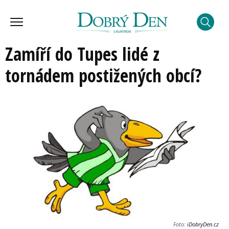
Zamíří do Tupes lidé z
tornádem postižených obcí?
Foto:
iDobryDen.cz