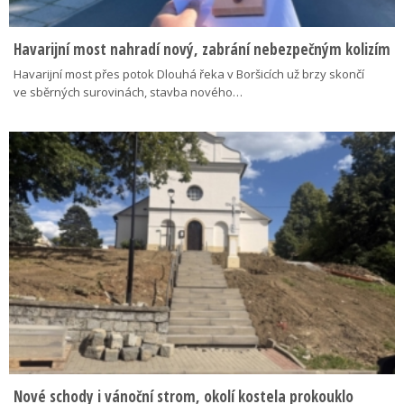
Havarijní most nahradí nový, zabrání nebezpečným kolizím
Havarijní most přes potok Dlouhá řeka v Boršicích už brzy skončí
ve sběrných surovinách, stavba nového…
Nové schody i vánoční strom, okolí kostela prokouklo