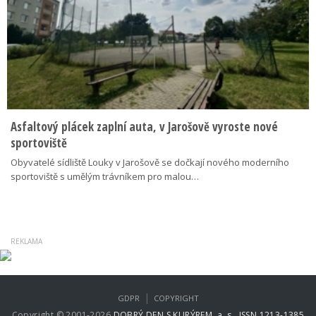
Asfaltový plácek zaplní auta, v Jarošově vyroste nové
sportoviště
Obyvatelé sídliště Louky v Jarošově se dočkají nového moderního
sportoviště s umělým trávníkem pro malou…
|
GDPR
COPYRIGHT
Copyright © 2001-2026
DOBRÝ DEN S KURÝREM, a. s., ISSN 1213-1385