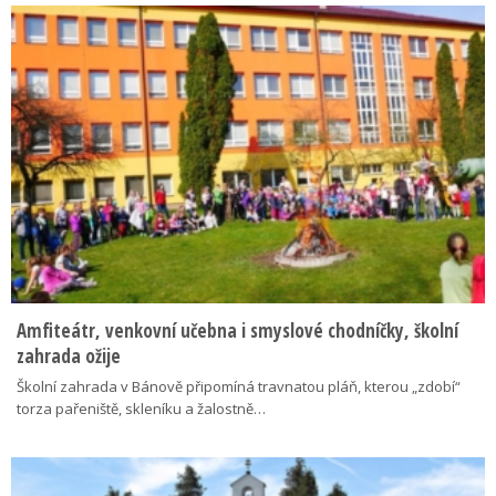
Amfiteátr, venkovní učebna i smyslové chodníčky, školní
zahrada ožije
Školní zahrada v Bánově připomíná travnatou pláň, kterou „zdobí“
torza pařeniště, skleníku a žalostně…