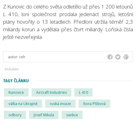
Z Kunovic do celého světa odletělo už přes 1 200 letounů
L 410, loni společnost prodala jedenáct strojů, letošní
plány hovořily o 13 letadlech. Předloni utržila téměř 2,3
miliardy korun a vydělala přes čtvrt miliardy. Loňská čísla
ještě nezveřejnila.
autor:
ceh
TAGY ČLÁNKU
Kunovice
Aircraft Industries
L 410
válka na Ukrajině
ruská invaze
Ilona Plšková
odbory
Josef Mikula
sankce