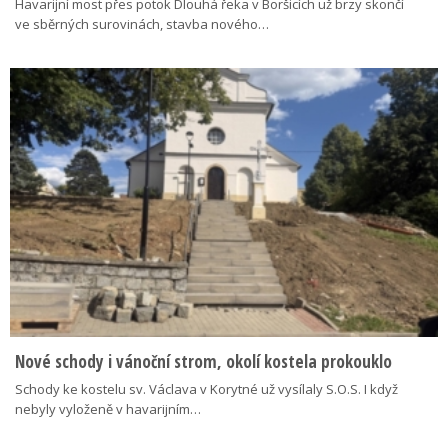
Havarijní most přes potok Dlouhá řeka v Boršicích už brzy skončí
ve sběrných surovinách, stavba nového…
Nové schody i vánoční strom, okolí kostela prokouklo
Schody ke kostelu sv. Václava v Korytné už vysílaly S.O.S. I když
nebyly vyloženě v havarijním…