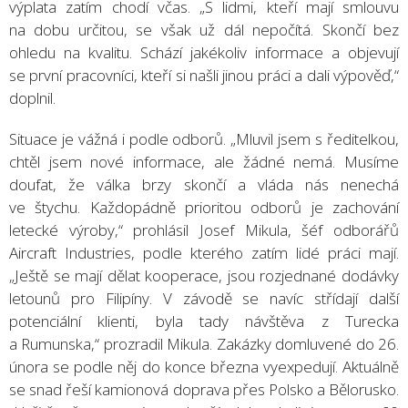
výplata zatím chodí včas. „S lidmi, kteří mají smlouvu
na dobu určitou, se však už dál nepočítá. Skončí bez
ohledu na kvalitu. Schází jakékoliv informace a objevují
se první pracovníci, kteří si našli jinou práci a dali výpověď,“
doplnil.
Situace je vážná i podle odborů. „Mluvil jsem s ředitelkou,
chtěl jsem nové informace, ale žádné nemá. Musíme
doufat, že válka brzy skončí a vláda nás nenechá
ve štychu. Každopádně prioritou odborů je zachování
letecké výroby,“ prohlásil Josef Mikula, šéf odborářů
Aircraft Industries, podle kterého zatím lidé práci mají.
„Ještě se mají dělat kooperace, jsou rozjednané dodávky
letounů pro Filipíny. V závodě se navíc střídají další
potenciální klienti, byla tady návštěva z Turecka
a Rumunska,“ prozradil Mikula. Zakázky domluvené do 26.
února se podle něj do konce března vyexpedují. Aktuálně
se snad řeší kamionová doprava přes Polsko a Bělorusko.