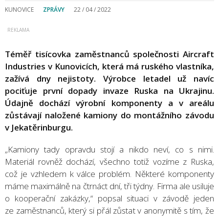
KUNOVICE
ZPRÁVY
22 / 04 / 2022
Téměř tisícovka zaměstnanců společnosti Aircraft
Industries v Kunovicích, která má ruského vlastníka,
zažívá dny nejistoty. Výrobce letadel už navíc
pociťuje první dopady invaze Ruska na Ukrajinu.
Údajně dochází výrobní komponenty a v areálu
zůstávají naložené kamiony do montážního závodu
v Jekatěrinburgu.
„Kamiony tady opravdu stojí a nikdo neví, co s nimi.
Materiál rovněž dochází, všechno totiž vozíme z Ruska,
což je vzhledem k válce problém. Některé komponenty
máme maximálně na čtrnáct dní, tři týdny. Firma ale usiluje
o kooperační zakázky,“ popsal situaci v závodě jeden
ze zaměstnanců, který si přál zůstat v anonymitě s tím, že