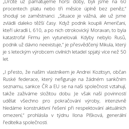
„Určitě už pamatujeme horší doby, byli jsme na 60
procentech platu nebo tři měsíce úplně bez peněz,“
shodují se zaměstnanci. „Situace je vážná, ale už jsme
zvládli daleko těžší časy. Když podnik koupili Američani,
kteří ukradli L 610, a po nich otrokovický Moravan, to byla
katastrofa! Firmu jen vytunelovali. Kdyby nebylo Rusů,
podnik už dávno neexistuje,“ je přesvědčený Mikula, který
je s leteckým výrobcem civilních letadel spjatý více než 50
let.
„I přesto, že naším vlastníkem je Andrei Kozitsyn, občan
Ruské federace, který nefiguruje na žádném sankčním
seznamu, sankce ČR a EU se na naši společnost vztahují,
takže zažíváme složitou dobu. Je však naší povinností
udělat všechno pro pokračování výroby, intenzivně
hledáme konstruktivní řešení při respektování aktuálních
omezení,“ prohlásila v týdnu Ilona Plšková, generální
ředitelka společnosti.