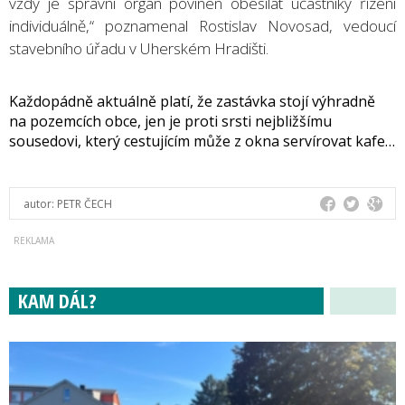
vždy je správní orgán povinen obesílat účastníky řízení
individuálně,“ poznamenal Rostislav Novosad, vedoucí
stavebního úřadu v Uherském Hradišti.
Každopádně aktuálně platí, že zastávka stojí výhradně
na pozemcích obce, jen je proti srsti nejbližšímu
sousedovi, který cestujícím může z okna servírovat kafe…
autor:
PETR ČECH
KAM DÁL?