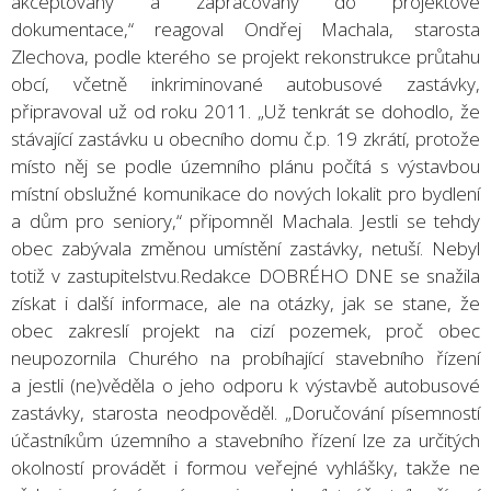
akceptovány a zapracovány do projektové
dokumentace,“ reagoval Ondřej Machala, starosta
Zlechova, podle kterého se projekt rekonstrukce průtahu
obcí, včetně inkriminované autobusové zastávky,
připravoval už od roku 2011. „Už tenkrát se dohodlo, že
stávající zastávku u obecního domu č.p. 19 zkrátí, protože
místo něj se podle územního plánu počítá s výstavbou
místní obslužné komunikace do nových lokalit pro bydlení
a dům pro seniory,“ připomněl Machala. Jestli se tehdy
obec zabývala změnou umístění zastávky, netuší. Nebyl
totiž v zastupitelstvu.Redakce DOBRÉHO DNE se snažila
získat i další informace, ale na otázky, jak se stane, že
obec zakreslí projekt na cizí pozemek, proč obec
neupozornila Churého na probíhající stavebního řízení
a jestli (ne)věděla o jeho odporu k výstavbě autobusové
zastávky, starosta neodpověděl. „Doručování písemností
účastníkům územního a stavebního řízení lze za určitých
okolností provádět i formou veřejné vyhlášky, takže ne