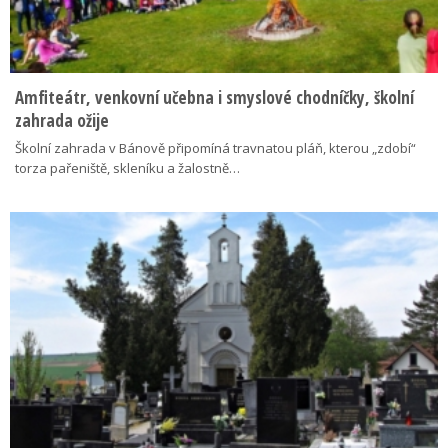
Amfiteátr, venkovní učebna i smyslové chodníčky, školní
zahrada ožije
Školní zahrada v Bánově připomíná travnatou pláň, kterou „zdobí“
torza pařeniště, skleníku a žalostně…