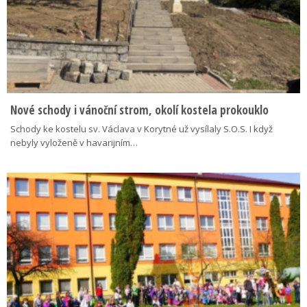
Nové schody i vánoční strom, okolí kostela prokouklo
Schody ke kostelu sv. Václava v Korytné už vysílaly S.O.S. I když
nebyly vyloženě v havarijním…