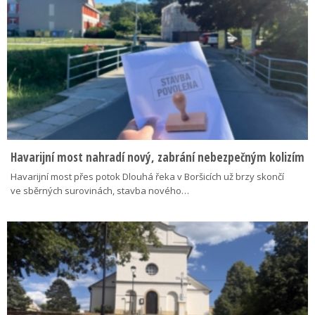
Havarijní most nahradí nový, zabrání nebezpečným kolizím
Havarijní most přes potok Dlouhá řeka v Boršicích už brzy skončí
ve sběrných surovinách, stavba nového…