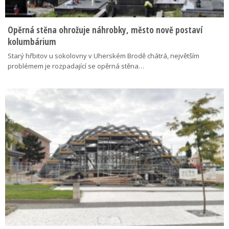
Opěrná stěna ohrožuje náhrobky, město nově postaví
kolumbárium
Starý hřbitov u sokolovny v Uherském Brodě chátrá, největším
problémem je rozpadající se opěrná stěna…