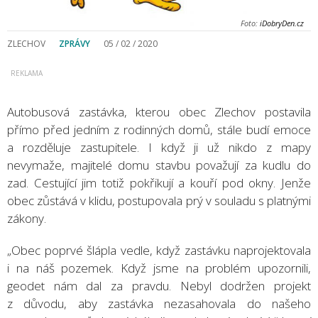
Foto:
iDobryDen.cz
ZLECHOV
ZPRÁVY
05 / 02 / 2020
Autobusová zastávka, kterou obec Zlechov postavila
přímo před jedním z rodinných domů, stále budí emoce
a rozděluje zastupitele. I když ji už nikdo z mapy
nevymaže, majitelé domu stavbu považují za kudlu do
zad. Cestující jim totiž pokřikují a kouří pod okny. Jenže
obec zůstává v klidu, postupovala prý v souladu s platnými
zákony.
„Obec poprvé šlápla vedle, když zastávku naprojektovala
i na náš pozemek. Když jsme na problém upozornili,
geodet nám dal za pravdu. Nebyl dodržen projekt
z důvodu, aby zastávka nezasahovala do našeho