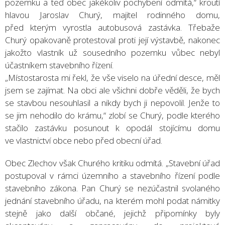
pozemku a teď obec jakékoliv pochybení odmítá,“ kroutí
hlavou Jaroslav Churý, majitel rodinného domu,
před kterým vyrostla autobusová zastávka. Třebaže
Churý opakovaně protestoval proti její výstavbě, nakonec
jakožto vlastník už sousedního pozemku vůbec nebyl
účastníkem stavebního řízení.
„Místostarosta mi řekl, že vše viselo na úřední desce, měl
jsem se zajímat. Na obci ale všichni dobře věděli, že bych
se stavbou nesouhlasil a nikdy bych ji nepovolil. Jenže to
se jim nehodilo do krámu,“ zlobí se Churý, podle kterého
stačilo zastávku posunout k opodál stojícímu domu
ve vlastnictví obce nebo před obecní úřad.
Obec Zlechov však Churého kritiku odmítá. „Stavební úřad
postupoval v rámci územního a stavebního řízení podle
stavebního zákona. Pan Churý se nezúčastnil svolaného
jednání stavebního úřadu, na kterém mohl podat námitky
stejně jako další občané, jejichž připomínky byly