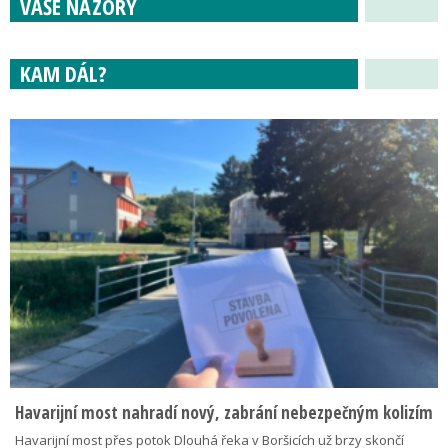
VAŠE NÁZORY
KAM DÁL?
Havarijní most nahradí nový, zabrání nebezpečným kolizím
Havarijní most přes potok Dlouhá řeka v Boršicích už brzy skončí