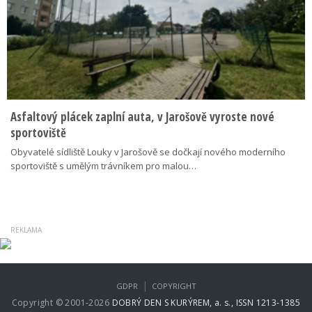
Asfaltový plácek zaplní auta, v Jarošově vyroste nové
sportoviště
Obyvatelé sídliště Louky v Jarošově se dočkají nového moderního
sportoviště s umělým trávníkem pro malou…
|
GDPR
COPYRIGHT
Copyright © 2001-2026
DOBRÝ DEN S KURÝREM, a. s., ISSN 1213-1385