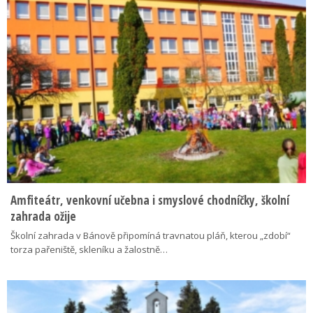
Amfiteátr, venkovní učebna i smyslové chodníčky, školní
zahrada ožije
Školní zahrada v Bánově připomíná travnatou pláň, kterou „zdobí“
torza pařeniště, skleníku a žalostně…