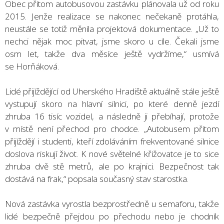
Obec přitom autobusovou zastávku plánovala už od roku
2015. Jenže realizace se nakonec nečekaně protáhla,
neustále se totiž měnila projektová dokumentace. „Už to
nechci nějak moc pitvat, jsme skoro u cíle. Čekali jsme
osm let, takže dva měsíce ještě vydržíme,“ usmívá
se Horňáková.
Lidé přijíždějící od Uherského Hradiště aktuálně stále ještě
vystupují skoro na hlavní silnici, po které denně jezdí
zhruba 16 tisíc vozidel, a následně ji přebíhají, protože
v místě není přechod pro chodce. „Autobusem přitom
přijíždějí i studenti, kteří zdoláváním frekventované silnice
doslova riskují život. K nové světelné křižovatce je to sice
zhruba dvě stě metrů, ale po krajnici. Bezpečnost tak
dostává na frak,“ popsala současný stav starostka.
Nová zastávka vyrostla bezprostředně u semaforu, takže
lidé bezpečně přejdou po přechodu nebo je chodník