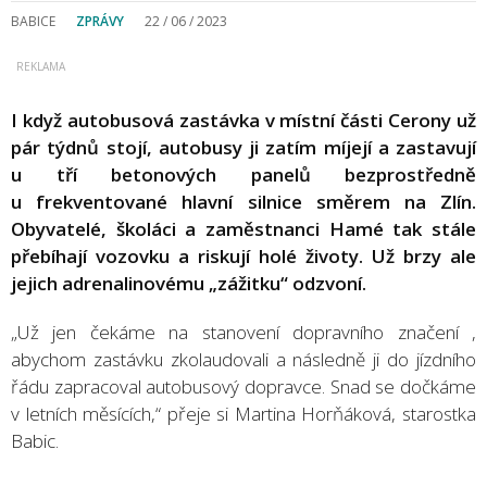
BABICE
ZPRÁVY
22 / 06 / 2023
I když autobusová zastávka v místní části Cerony už
pár týdnů stojí, autobusy ji zatím míjejí a zastavují
u tří betonových panelů bezprostředně
u frekventované hlavní silnice směrem na Zlín.
Obyvatelé, školáci a zaměstnanci Hamé tak stále
přebíhají vozovku a riskují holé životy. Už brzy ale
jejich adrenalinovému „zážitku“ odzvoní.
„Už jen čekáme na stanovení dopravního značení ,
abychom zastávku zkolaudovali a následně ji do jízdního
řádu zapracoval autobusový dopravce. Snad se dočkáme
v letních měsících,“ přeje si Martina Horňáková, starostka
Babic.