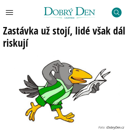
Zastávka už stojí, lidé však dál
riskují
Foto:
iDobryDen.cz