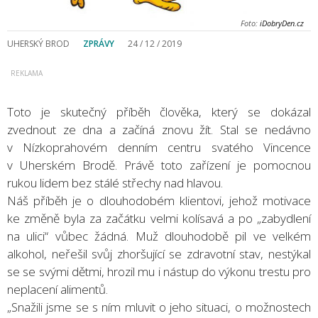
Foto:
iDobryDen.cz
UHERSKÝ BROD
ZPRÁVY
24 / 12 / 2019
Toto je skutečný příběh člověka, který se dokázal
zvednout ze dna a začíná znovu žít. Stal se nedávno
v Nízkoprahovém denním centru svatého Vincence
v Uherském Brodě. Právě toto zařízení je pomocnou
rukou lidem bez stálé střechy nad hlavou.
Náš příběh je o dlouhodobém klientovi, jehož motivace
ke změně byla za začátku velmi kolísavá a po „zabydlení
na ulici“ vůbec žádná. Muž dlouhodobě pil ve velkém
alkohol, neřešil svůj zhoršující se zdravotní stav, nestýkal
se se svými dětmi, hrozil mu i nástup do výkonu trestu pro
neplacení alimentů.
„Snažili jsme se s ním mluvit o jeho situaci, o možnostech