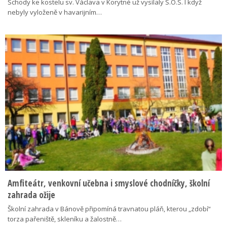
Schody ke kostelu sv. Václava v Korytné už vysílaly S.O.S. I když
nebyly vyloženě v havarijním…
Amfiteátr, venkovní učebna i smyslové chodníčky, školní
zahrada ožije
Školní zahrada v Bánově připomíná travnatou pláň, kterou „zdobí“
torza pařeniště, skleníku a žalostně…