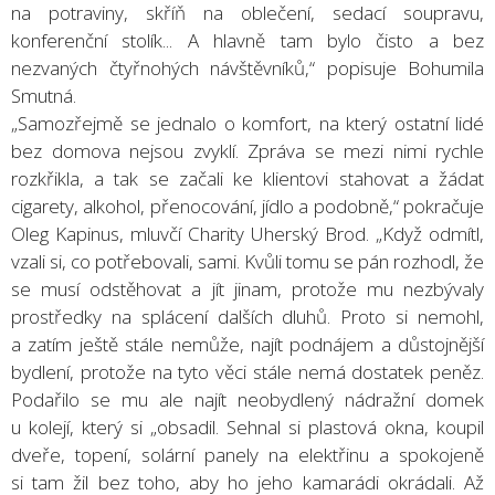
na potraviny, skříň na oblečení, sedací soupravu,
konferenční stolík... A hlavně tam bylo čisto a bez
nezvaných čtyřnohých návštěvníků,“ popisuje Bohumila
Smutná.
„Samozřejmě se jednalo o komfort, na který ostatní lidé
bez domova nejsou zvyklí. Zpráva se mezi nimi rychle
rozkřikla, a tak se začali ke klientovi stahovat a žádat
cigarety, alkohol, přenocování, jídlo a podobně,“ pokračuje
Oleg Kapinus, mluvčí Charity Uherský Brod. „Když odmítl,
vzali si, co potřebovali, sami. Kvůli tomu se pán rozhodl, že
se musí odstěhovat a jít jinam, protože mu nezbývaly
prostředky na splácení dalších dluhů. Proto si nemohl,
a zatím ještě stále nemůže, najít podnájem a důstojnější
bydlení, protože na tyto věci stále nemá dostatek peněz.
Podařilo se mu ale najít neobydlený nádražní domek
u kolejí, který si „obsadil. Sehnal si plastová okna, koupil
dveře, topení, solární panely na elektřinu a spokojeně
si tam žil bez toho, aby ho jeho kamarádi okrádali. Až