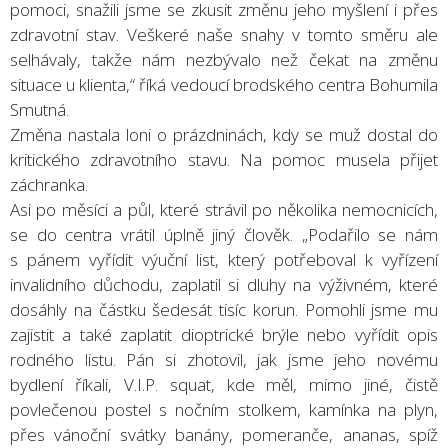
pomoci, snažili jsme se zkusit změnu jeho myšlení i přes
zdravotní stav. Veškeré naše snahy v tomto směru ale
selhávaly, takže nám nezbývalo než čekat na změnu
situace u klienta,“ říká vedoucí brodského centra Bohumila
Smutná.
Změna nastala loni o prázdninách, kdy se muž dostal do
kritického zdravotního stavu. Na pomoc musela přijet
záchranka.
Asi po měsíci a půl, které strávil po několika nemocnicích,
se do centra vrátil úplně jiný člověk. „Podařilo se nám
s pánem vyřídit výuční list, který potřeboval k vyřízení
invalidního důchodu, zaplatil si dluhy na výživném, které
dosáhly na částku šedesát tisíc korun. Pomohli jsme mu
zajistit a také zaplatit dioptrické brýle nebo vyřídit opis
rodného listu. Pán si zhotovil, jak jsme jeho novému
bydlení říkali, V.I.P. squat, kde měl, mimo jiné, čistě
povlečenou postel s nočním stolkem, kamínka na plyn,
přes vánoční svátky banány, pomeranče, ananas, spíž