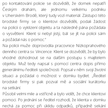
po kontaktování policie se dozvěděl, že domek nepatří
Českým drahám, ale jednomu velkému podniku
v Uherském Brodě, který tudy vozí materiál. Zástupci této
brodské firmy se o klientovi dozvěděli, podali žádost
na policii o vyklizení objektu a ta následně pána požádala
o vysvětlení. Klient si nebyl jistý, bál se jít na policii sám
a požádal nás o pomoc.“
Na policii muže doprovodila pracovnice Nízkoprahového
denního centra sv. Vincence. Klient se dozvěděl, že by bylo
vhodné dohodnout se na dalším postupu s majitelem
objektu. Muž tedy napsal s pomocí centra dopis přímo
generálnímu řediteli společnosti. Popsal v něm svoji životní
situaci a požádal o možnost v domku bydlet. „Ředitel
brodské firmy si pak pozval mě a sociální kurátorku
na setkání.
Působil velmi mile a vstřícně a bylo vidět, že chce klientovi
pomoci. Po jednání se ředitel rozhodl, že klienta v domku
nechá za pomoc při úklidu odpadků, případně sekání