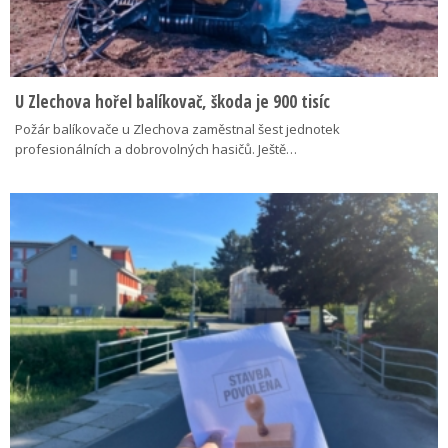
U Zlechova hořel balíkovač, škoda je 900 tisíc
Požár balíkovače u Zlechova zaměstnal šest jednotek
profesionálních a dobrovolných hasičů. Ještě…