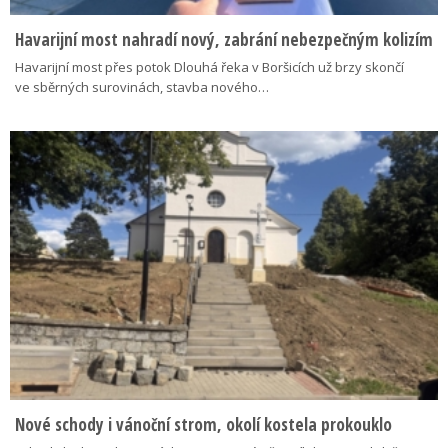
Havarijní most nahradí nový, zabrání nebezpečným kolizím
Havarijní most přes potok Dlouhá řeka v Boršicích už brzy skončí
ve sběrných surovinách, stavba nového…
Nové schody i vánoční strom, okolí kostela prokouklo