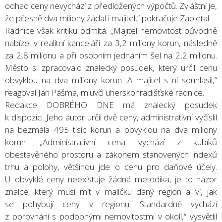
odhad ceny nevychází z předložených výpočtů. Zvláštní je,
že přesně dva miliony žádal i majitel,“ pokračuje Zapletal.
Radnice však kritiku odmítá. „Majitel nemovitost původně
nabízel v realitní kanceláři za 3,2 miliony korun, následně
za 2,8 milionu a při osobním jednáním šel na 2,2 milionu.
Město si zpracovalo znalecký posudek, který určil cenu
obvyklou na dva miliony korun. A majitel s ní souhlasil,“
reagoval Jan Pášma, mluvčí uherskohradišťské radnice.
Redakce DOBRÉHO DNE má znalecký posudek
k dispozici. Jeho autor určil dvě ceny, administrativní vyčíslil
na bezmála 495 tisíc korun a obvyklou na dva miliony
korun. „Administrativní cena vychází z kubíků
obestavěného prostoru a zákonem stanovených indexů
trhu a polohy, většinou jde o cenu pro daňové účely.
U obvyklé ceny neexistuje žádná metodika, je to názor
znalce, který musí mít v malíčku daný region a ví, jak
se pohybují ceny v regionu. Standardně vychází
z porovnání s podobnými nemovitostmi v okolí,“ vysvětlil