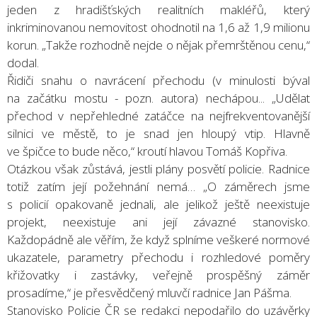
jeden z hradišťských realitních makléřů, který
inkriminovanou nemovitost ohodnotil na 1,6 až 1,9 milionu
korun. „Takže rozhodně nejde o nějak přemrštěnou cenu,“
dodal.
Řidiči snahu o navrácení přechodu (v minulosti býval
na začátku mostu - pozn. autora) nechápou... „Udělat
přechod v nepřehledné zatáčce na nejfrekventovanější
silnici ve městě, to je snad jen hloupý vtip. Hlavně
ve špičce to bude něco,“ kroutí hlavou Tomáš Kopřiva.
Otázkou však zůstává, jestli plány posvětí policie. Radnice
totiž zatím její požehnání nemá… „O záměrech jsme
s policií opakovaně jednali, ale jelikož ještě neexistuje
projekt, neexistuje ani její závazné stanovisko.
Každopádně ale věřím, že když splníme veškeré normové
ukazatele, parametry přechodu i rozhledové poměry
křižovatky i zastávky, veřejně prospěšný záměr
prosadíme,“ je přesvědčený mluvčí radnice Jan Pášma.
Stanovisko Policie ČR se redakci nepodařilo do uzávěrky