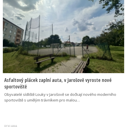
Asfaltový plácek zaplní auta, v Jarošově vyroste nové
sportoviště
Obyvatelé sídliště Louky v Jarošově se dočkají nového moderního
sportoviště s umělým trávníkem pro malou…