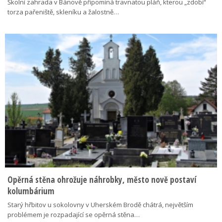
Školní zahrada v Bánově připomíná travnatou pláň, kterou „zdobí“
torza pařeniště, skleníku a žalostně…
Opěrná stěna ohrožuje náhrobky, město nově postaví
kolumbárium
Starý hřbitov u sokolovny v Uherském Brodě chátrá, největším
problémem je rozpadající se opěrná stěna…