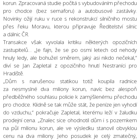
korun. Zpracovaná studie počítá s vybudováním přechodu
pro chodce (bez semaforu) a autobusové zastávky.
Novinky ožijí ruku v ruce s rekonstrukcí silničního mostu
přes řeku Moravu, kterou připravuje Ředitelství silnic
a dálnic ČR.
Transakce však vyvolala kritiku některých opozičních
zastupitelů… „Je fajn, že se po osmi letech od nehody
hnuly ledy, ale bohužel směrem, jaký asi nikdo nečekal,“
diví se Jan Zapletal z opozičního hnutí Nestraníci pro
Hradiště.
„Dům s narušenou statikou totiž koupila radnice
za nesmyslné dva miliony korun, navíc bez alespoň
předběžného souhlasu policie k zamýšlenému přechodu
pro chodce. Klidně se tak může stát, že peníze jen vyhodí
do vzduchu,“ pokračuje Zapletal, kterému leží v žaludku
prodejní cena. „Znalec sice ohodnotil dům i s pozemkem
na půl milionu korun, ale ve výsledku stanovil obvyklou
cenu na dva miliony. Jeho posudek je celý zmatečný,