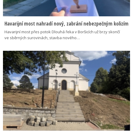
Havarijní most nahradí nový, zabrání nebezpečným kolizím
Havarijní most přes potok Dlouhá řeka v Boršicích už brzy skončí
ve sběrných surovinách, stavba nového…