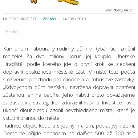
Foto:
iDobryDen.cz
UHERSKÉ HRADIŠTĚ
ZPRÁVY
14 / 08 / 2019
Kamionem nabouraný rodinný dům v Rybárnách změnil
majitele! Za dva miliony korun jej koupilo Uherské
Hradiště, podle kterého jde o první krok ke zlepšení
dopravní obslužnosti městské části. V místě totiž počítá
s oživením přechodu pro chodce a autobusové zastávky.
„Kdybychom dům nezískali, navržená dopravní opatření
zůstanou jen na papíře. Jeho nabytí proto považujeme
za zásadní a strategické,“ zdůraznil Pášma. Investice navíc
ukončí dlouholetou agónii nevzhledného místa, které je
vstupní branou do města.
Radnice objekt koupila s jediným cílem, poslat jej k zemi.
Demolice přijde odhadem na dalších 500 až 700 tisíc