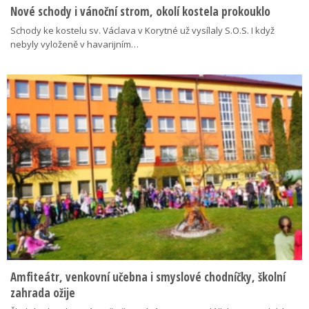
Nové schody i vánoční strom, okolí kostela prokouklo
Schody ke kostelu sv. Václava v Korytné už vysílaly S.O.S. I když
nebyly vyloženě v havarijním…
Amfiteátr, venkovní učebna i smyslové chodníčky, školní
zahrada ožije