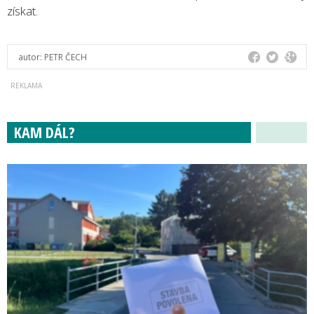
získat.
autor:
PETR ČECH
KAM DÁL?