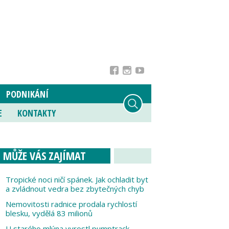
PODNIKÁNÍ
E
KONTAKTY
MŮŽE VÁS ZAJÍMAT
Tropické noci ničí spánek. Jak ochladit byt
a zvládnout vedra bez zbytečných chyb
Nemovitosti radnice prodala rychlostí
blesku, vydělá 83 milionů
U starého mlýna vyrostl pumptrack,