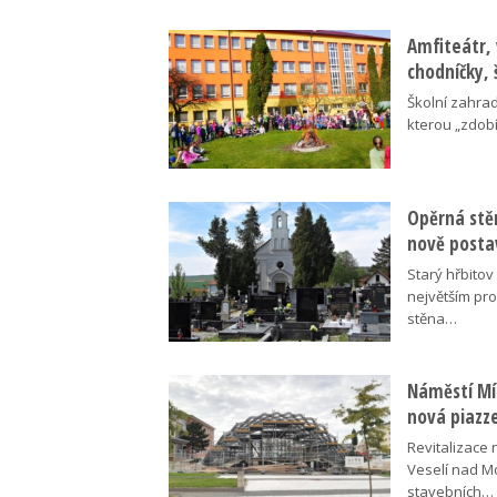
Amfiteátr,
chodníčky, 
Školní zahra
kterou „zdobí
Opěrná stě
nově posta
Starý hřbito
největším pr
stěna…
Náměstí Mír
nová piazz
Revitalizace 
Veselí nad M
stavebních…