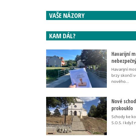
VAŠE NÁZORY
KAM DÁL?
Havarijní m
nebezpečný
Havarijní mos
brzy skončí 
nového…
Nové schody
prokouklo
Schody ke kos
S.O.S. I když