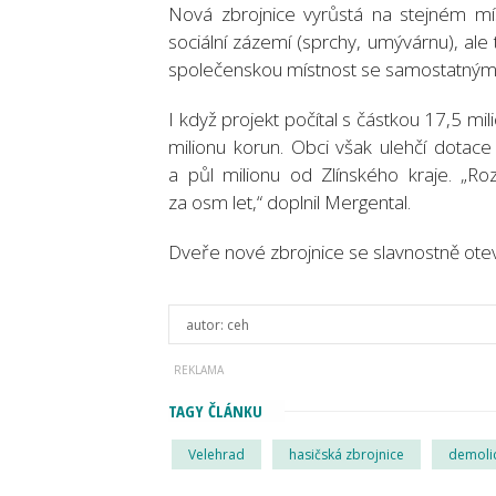
Nová zbrojnice vyrůstá na stejném míst
sociální zázemí (sprchy, umývárnu), al
společenskou místnost se samostatným vc
I když projekt počítal s částkou 17,5 mi
milionu korun. Obci však ulehčí dota
a půl milionu od Zlínského kraje. „Ro
za osm let,“ doplnil Mergental.
Dveře nové zbrojnice se slavnostně otevř
autor:
ceh
TAGY ČLÁNKU
Velehrad
hasičská zbrojnice
demoli