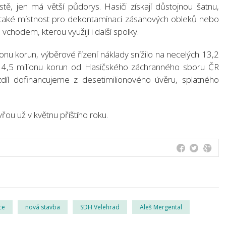
ě, jen má větší půdorys. Hasiči získají důstojnou šatnu,
e také místnost pro dekontaminaci zásahových obleků nebo
hodem, kterou využijí i další spolky.
lionu korun, výběrové řízení náklady snížilo na necelých 13,2
ce 4,5 milionu korun od Hasičského záchranného sboru ČR
zdíl dofinancujeme z desetimilionového úvěru, splatného
ou už v květnu příštího roku.
ce
nová stavba
SDH Velehrad
Aleš Mergental