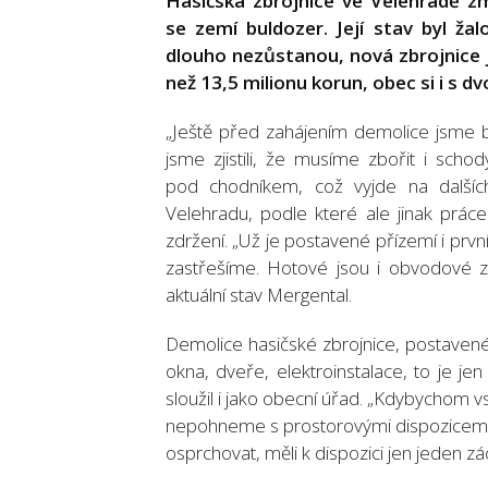
Hasičská zbrojnice ve Velehradě zm
se zemí buldozer. Její stav byl ža
dlouho nezůstanou, nová zbrojnice j
než 13,5 milionu korun, obec si i s dv
„Ještě před zahájením demolice jsme by
jsme zjistili, že musíme zbořit i sc
pod chodníkem, což vyjde na dalších 
Velehradu, podle které ale jinak prá
zdržení. „Už je postavené přízemí i prvn
zastřešíme. Hotové jsou i obvodové zd
aktuální stav Mergental.
Demolice hasičské zbrojnice, postavené
okna, dveře, elektroinstalace, to je je
sloužil i jako obecní úřad. „Kdybychom v
nepohneme s prostorovými dispozicemi. T
osprchovat, měli k dispozici jen jeden z