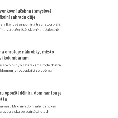
 venkovní učebna i smyslové
školní zahrada ožije
da v Bánově připomíná travnatou pláň,
“ torza pařeniště, skleníku a žalostně…
na ohrožuje náhrobky, město
ví kolumbárium
v u sokolovny v Uherském Brodě chátrá,
oblémem je rozpadající se opěrná
u opouští dělníci, dominantou je
etta
náměstí Míru míří do finále. Centrum
oravou získá po patnácti letech