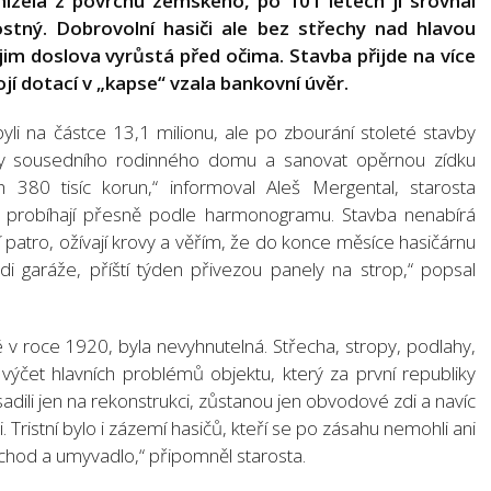
izela z povrchu zemského, po 101 letech ji srovnal
lostný. Dobrovolní hasiči ale bez střechy nad hlavou
im doslova vyrůstá před očima. Stavba přijde na více
ojí dotací v „kapse“ vzala bankovní úvěr.
li na částce 13,1 milionu, ale po zbourání stoleté stavby
hody sousedního rodinného domu a sanovat opěrnou zídku
380 tisíc korun,“ informoval Aleš Mergental, starosta
ce probíhají přesně podle harmonogramu. Stavba nenabírá
í patro, ožívají krovy a věřím, že do konce měsíce hasičárnu
i garáže, příští týden přivezou panely na strop,“ popsal
 v roce 1920, byla nevyhnutelná. Střecha, stropy, podlahy,
n výčet hlavních problémů objektu, který za první republiky
sadili jen na rekonstrukci, zůstanou jen obvodové zdi a navíc
ristní bylo i zázemí hasičů, kteří se po zásahu nemohli ani
áchod a umyvadlo,“ připomněl starosta.