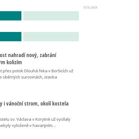
ost nahradí nový, zabrání
m kolizím
t přes potok Dlouhá řeka v Boršicích už
ve sběrných surovinách, stavba
 i vánoční strom, okolí kostela
telu sv. Václava v Korytné už vysílaly
 nebyly vyloženě v havarijním…