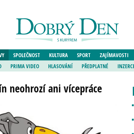
VY
SPOLEČNOST
KULTURA
SPORT
ZAJÍMAVOSTI
O
PRIMA VIDEO
HLASOVÁNÍ
PŘEDPLATNÉ
INZERC
ín neohrozí ani vícepráce