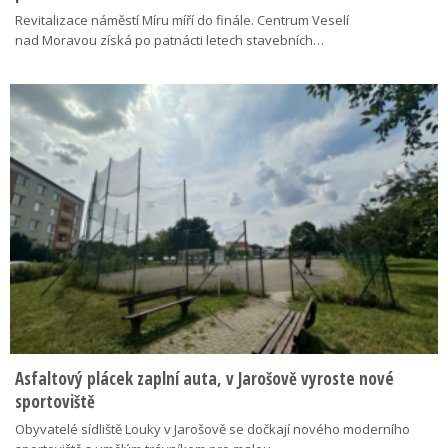
Revitalizace náměstí Míru míří do finále. Centrum Veselí
nad Moravou získá po patnácti letech stavebních…
Asfaltový plácek zaplní auta, v Jarošově vyroste nové
sportoviště
Obyvatelé sídliště Louky v Jarošově se dočkají nového moderního