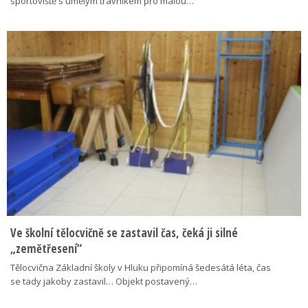
sportoviště s umělým trávníkem pro malou…
Ve školní tělocvičně se zastavil čas, čeká ji silné
„zemětřesení“
Tělocvična Základní školy v Hluku připomíná šedesátá léta, čas
se tady jakoby zastavil… Objekt postavený…