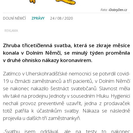
Foto:
iDobryDen.cz
DOLNÍ NĚMČÍ
ZPRÁVY
24 / 08 / 2020
Zhruba třicetičlenná svatba, která se zkraje měsíce
konala v Dolním Němčí, se minulý týden proměnila
v druhé ohnisko nákazy koronavirem.
Zatímco v Uherskohradišťské nemocnici se potvrdil covid-
19 u čtrnácti zaměstnanců a tří pacientů, v Dolním Němčí
se nakonec nakazilo šestnáct svatebčanů. Slavnost měla
vliv také na prodejnu Jednoty v sousedním Hluku. Hygienici
nechali provoz preventivně uzavřít, jedna z prodavaček
totiž patřila k účastníkům svatby. Nákaza se následně
projevila u dalších tří zaměstnankyň.
„Svatbu jsem oddával, ale na testy to nakonec