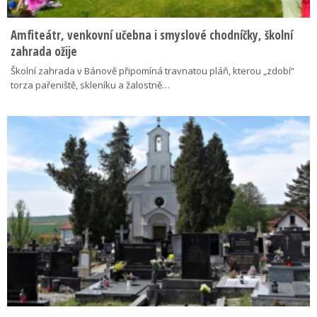
Amfiteátr, venkovní učebna i smyslové chodníčky, školní
zahrada ožije
Školní zahrada v Bánově připomíná travnatou pláň, kterou „zdobí“
torza pařeniště, skleníku a žalostně…