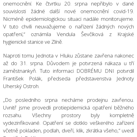
onemocnění. Ke čtvrtku 20. srpna nepřibylo v dané
souvislosti žádné další nové onemocnění covid-19.
Nicméně epidemiologickou situaci nadále monitorujeme.
V tuto chvíli neuvažujeme o nařízení žádných nových
opatření,“ oznámila Vendula Ševčíková z Krajské
hygienické stanice ve Zlíně.
Naproti tomu Jednota v Hluku zůstane zavřena nakonec
až do 31. srpna. Důvodem je potvrzená nákaza u tří
zaměstnankyň. Tuto informaci DOBRÉMU DNI potvrdil
František Polák, předseda představenstva Jednoty
Uherský Ostroh.
„Do posledního srpna necháme prodejnu zavřenou.
Uvnitř jsme provedli protiepidemická opatření běžného
rozsahu. Všechny prostory byly kompletně
vydezinfikované. Opatření se dotklo veškerého zařízení
včetně pokladen, podlah, dveří, klik, zkrátka všeho,“ uvedl