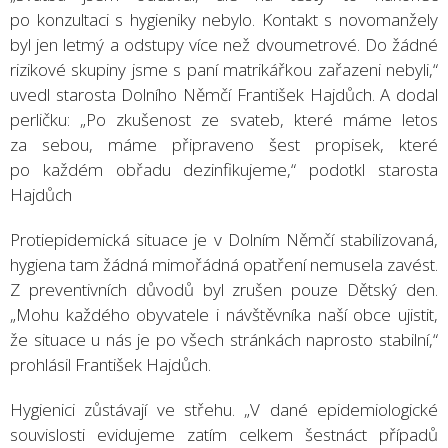
po konzultaci s hygieniky nebylo. Kontakt s novomanžely
byl jen letmý a odstupy více než dvoumetrové. Do žádné
rizikové skupiny jsme s paní matrikářkou zařazeni nebyli,“
uvedl starosta Dolního Němčí František Hajdůch. A dodal
perličku: „Po zkušenost ze svateb, které máme letos
za sebou, máme připraveno šest propisek, které
po každém obřadu dezinfikujeme,“ podotkl starosta
Hajdůch
Protiepidemická situace je v Dolním Němčí stabilizovaná,
hygiena tam žádná mimořádná opatření nemusela zavést.
Z preventivních důvodů byl zrušen pouze Dětský den.
„Mohu každého obyvatele i návštěvníka naší obce ujistit,
že situace u nás je po všech stránkách naprosto stabilní,“
prohlásil František Hajdůch.
Hygienici zůstávají ve střehu. „V dané epidemiologické
souvislosti evidujeme zatím celkem šestnáct případů