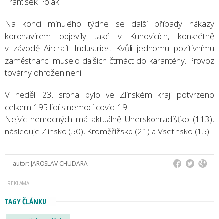
František Polák.
Na konci minulého týdne se další případy nákazy
koronavirem objevily také v Kunovicích, konkrétně
v závodě Aircraft Industries. Kvůli jednomu pozitivnímu
zaměstnanci muselo dalších čtrnáct do karantény. Provoz
továrny ohrožen není.
V neděli 23. srpna bylo ve Zlínském kraji potvrzeno
celkem 195 lidí s nemocí covid-19.
Nejvíc nemocných má aktuálně Uherskohradišťko (113),
následuje Zlínsko (50), Kroměřížsko (21) a Vsetínsko (15).
autor:
JAROSLAV CHUDARA
TAGY ČLÁNKU