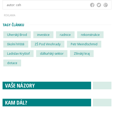
autor:
ceh
TAGY ČLÁNKU
Uherský Brod
investice
radnice
rekonstrukce
školní hřiště
ZŠ Pod Vinohrady
Petr Meindlschmid
Ladislav Kryštof
dálkařský sektor
Zlínský kraj
dotace
VAŠE NÁZORY
KAM DÁL?