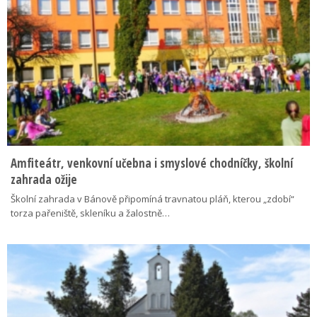
Amfiteátr, venkovní učebna i smyslové chodníčky, školní
zahrada ožije
Školní zahrada v Bánově připomíná travnatou pláň, kterou „zdobí“
torza pařeniště, skleníku a žalostně…