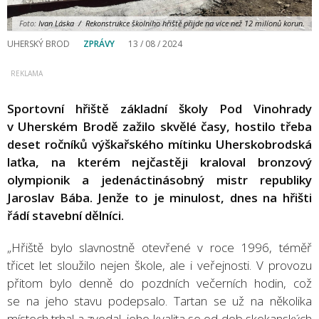
Foto:
Ivan Láska / Rekonstrukce školního hřiště přijde na více než 12 milíonů korun.
UHERSKÝ BROD
ZPRÁVY
13 / 08 / 2024
Sportovní hřiště základní školy Pod Vinohrady
v Uherském Brodě zažilo skvělé časy, hostilo třeba
deset ročníků výškařského mítinku Uherskobrodská
laťka, na kterém nejčastěji kraloval bronzový
olympionik a jedenáctinásobný mistr republiky
Jaroslav Bába. Jenže to je minulost, dnes na hřišti
řádí stavební dělníci.
„Hřiště bylo slavnostně otevřené v roce 1996, téměř
třicet let sloužilo nejen škole, ale i veřejnosti. V provozu
přitom bylo denně do pozdních večerních hodin, což
se na jeho stavu podepsalo. Tartan se už na několika
místech trhal a zvedal, jeho kvalita se od dob skokanských