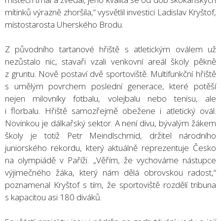
mítinků výrazně zhoršila,“ vysvětlil investici Ladislav Kryštof,
místostarosta Uherského Brodu.
Z původního tartanové hřiště s atletickým oválem už
nezůstalo nic, stavaři vzali venkovní areál školy pěkně
z gruntu. Nově postaví dvě sportoviště. Multifunkční hřiště
s umělým povrchem poslední generace, které potěší
nejen milovníky fotbalu, volejbalu nebo tenisu, ale
i florbalu. Hřiště samozřejmě obežene i atletický ovál.
Novinkou je dálkařský sektor. A není divu, bývalým žákem
školy je totiž Petr Meindlschmid, držitel národního
juniorského rekordu, který aktuálně reprezentuje Česko
na olympiádě v Paříži. „Věřím, že vychováme nástupce
výjimečného žáka, který nám dělá obrovskou radost,“
poznamenal Kryštof s tím, že sportoviště rozdělí tribuna
s kapacitou asi 180 diváků.