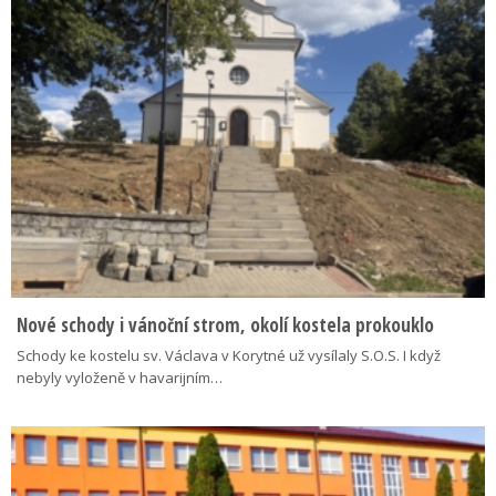
Nové schody i vánoční strom, okolí kostela prokouklo
Schody ke kostelu sv. Václava v Korytné už vysílaly S.O.S. I když
nebyly vyloženě v havarijním…