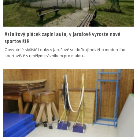
Asfaltový plácek zaplní auta, v Jarošově vyroste nové
sportoviště
Obyvatelé sídliště Louky v Jarošově se dočkají nového moderního
sportoviště s umělým trávníkem pro malou…