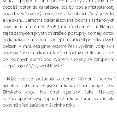
Součástí projektu jsou i nádrže na zachytávání vody a její
pozdější odtok do kanalizace, což byl podle místostarosty
požadavek Slováckých vodáren a kanalizací. „Areál je velký
a ve svahu. Samotná odkanalizovaná plocha s tartanových
povrchem má téměř 2 650 metrů čtverečních. Nádrže
zajistí zachycení prvotních srážek, postupný pomalý odtok
do kanalizace a zabrání tak jejímu zahlcení při přívalových
deštích. V minulosti jsme ostatně řešili vyvěrání vody skrz
poklopy šachet na komunikacích i zpětný odtok kanalizace
do rodinných domů pod svahem spojený se zatopením
sklepů a garáží,“ vysvětlil Kryštof.
I když radnice požádala o dotaci Národní sportovní
agenturu, zatím má jen jistotu milionové finanční injekce od
Zlínského kraje. Na ortel agentury čeká. Náklady
se každopádně vyšplhají nad 12 milionů korun. Stavaři dílo
dokončí před začátkem školního roku.