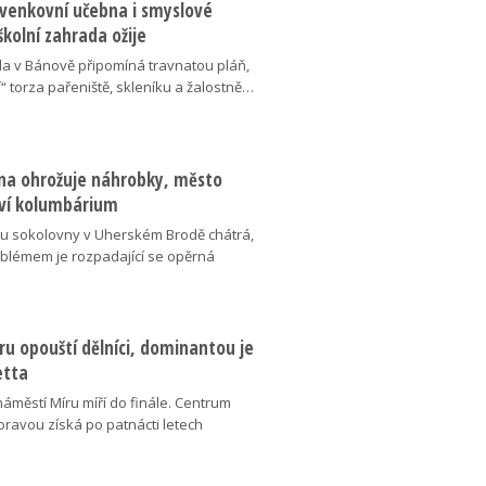
 venkovní učebna i smyslové
školní zahrada ožije
da v Bánově připomíná travnatou pláň,
“ torza pařeniště, skleníku a žalostně…
na ohrožuje náhrobky, město
ví kolumbárium
v u sokolovny v Uherském Brodě chátrá,
oblémem je rozpadající se opěrná
u opouští dělníci, dominantou je
etta
náměstí Míru míří do finále. Centrum
oravou získá po patnácti letech