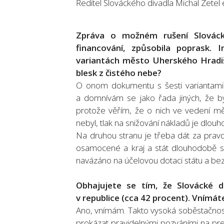
Ředitel Slováckého divadla Michal Zete
Zpráva o možném rušení Slováckéh
financování, způsobila poprask. 
variantách město Uherského Hradi
blesk z čistého nebe?
O onom dokumentu s šesti variantami
a domnívám se jako řada jiných, že by
protože věřím, že o nich ve vedení mě
nebyl, tlak na snižování nákladů je dlou
Na druhou stranu je třeba dát za prav
osamocené a kraj a stát dlouhodobě s
navázáno na účelovou dotaci státu a bez n
Obhajujete se tím, že Slovácké d
v republice (cca 42 procent). Vnímá
Ano, vnímám. Takto vysoká soběstačnost
prokázat pravidelnými pozváními na pre