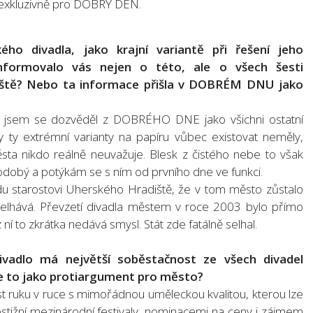
l exkluzivně pro DOBRÝ DEN.
o divadla, jako krajní variantě při řešení jeho
Informovalo vás nejen o této, ale o všech šesti
ště? Nebo ta informace přišla v DOBRÉM DNU jako
 jsem se dozvěděl z DOBRÉHO DNE jako všichni ostatní
 ty extrémní varianty na papíru vůbec existovat neměly,
sta nikdo reálně neuvažuje. Blesk z čistého nebe to však
hodobý a potýkám se s ním od prvního dne ve funkci.
du starostovi Uherského Hradiště, že v tom město zůstalo
elhává. Převzetí divadla městem v roce 2003 bylo přímo
í to zkrátka nedává smysl. Stát zde fatálně selhal.
ivadlo má největší soběstačnost ze všech divadel
te to jako protiargument pro město?
 ruku v ruce s mimořádnou uměleckou kvalitou, kterou lze
stižní mezinárodní festivaly, nominacemi na ceny i zájmem