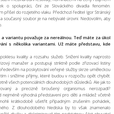
ček o spolupráci, činí ze Slováckého divadla fenomén.
 přišel do rozjetého vlaku. Předchozí ředitel Igor Stránský
 a současný soubor je na nebývalé úrovni. Nedovolím, aby
o.
ší, a variantu považuje za nereálnou. Teď máte za úkol
vání s několika variantami. Už máte představu, kde
klesu kvality a rozsahu služeb. Snížení kvality naprosto
zový manažer a postupuji striktně podle zřizovací listiny
 především na poskytování veřejné služby skrze uměleckou
y tím i snížíme příjmy, které budou v rozpočtu opět chybět.
ně všech potenciálních dlouhodobých důsledků. Ale jak to
ovaný a precizně broušený organismus nerozpadl?
ad nejméně výhodná představení pro děti a mládež včetně
mohli krátkodobě ušetřit případným zrušením pohádek,
ného. Z dlouhodobého hlediska by to však znamenalo
spělé diváky a diskriminovali tím podstatnou část obyvatel