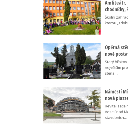
Amfiteátr,
chodníčky, 
Školní zahra
kterou „zdobí
Opěrná stě
nově posta
Starý hřbito
největším pr
stěna…
Náměstí Mír
nová piazz
Revitalizace 
Veselí nad M
stavebních…