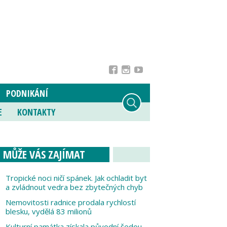
PODNIKÁNÍ
E
KONTAKTY
MŮŽE VÁS ZAJÍMAT
Tropické noci ničí spánek. Jak ochladit byt
a zvládnout vedra bez zbytečných chyb
Nemovitosti radnice prodala rychlostí
blesku, vydělá 83 milionů
Kulturní památka získala původní šedou