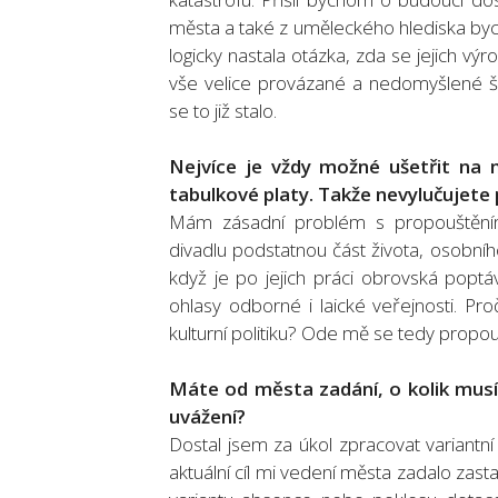
města a také z uměleckého hlediska byc
logicky nastala otázka, zda se jejich vý
vše velice provázané a nedomyšlené š
se to již stalo.
Nejvíce je vždy možné ušetřit na 
tabulkové platy. Takže nevylučujete
Mám zásadní problém s propouštěním k
divadlu podstatnou část života, osobníh
když je po jejich práci obrovská popt
ohlasy odborné i laické veřejnosti. Pr
kulturní politiku? Ode mě se tedy propo
Máte od města zadání, o kolik musít
uvážení?
Dostal jsem za úkol zpracovat variantn
aktuální cíl mi vedení města zadalo zasta