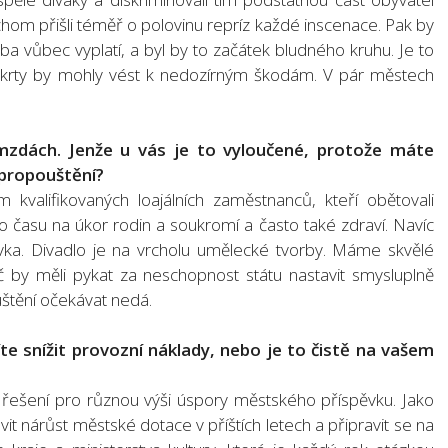
hom přišli téměř o polovinu repríz každé inscenace. Pak by
roba vůbec vyplatí, a byl by to začátek bludného kruhu. Je to
krty by mohly vést k nedozírným škodám. V pár městech
mzdách. Jenže u vás je to vyloučené, protože máte
 propouštění?
valifikovaných loajálních zaměstnanců, kteří obětovali
o času na úkor rodin a soukromí a často také zdraví. Navíc
ávka. Divadlo je na vrcholu umělecké tvorby. Máme skvělé
oč by měli pykat za neschopnost státu nastavit smysluplně
uštění očekávat nedá.
e snížit provozní náklady, nebo je to čistě na vašem
í řešení pro různou výši úspory městského příspěvku. Jako
vit nárůst městské dotace v příštích letech a připravit se na