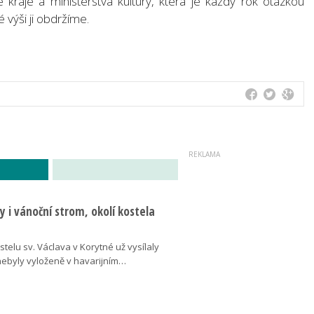
kraje a ministerstva kultury, která je každý rok otázkou
é výši ji obdržíme.
 i vánoční strom, okolí kostela
telu sv. Václava v Korytné už vysílaly
 nebyly vyloženě v havarijním…