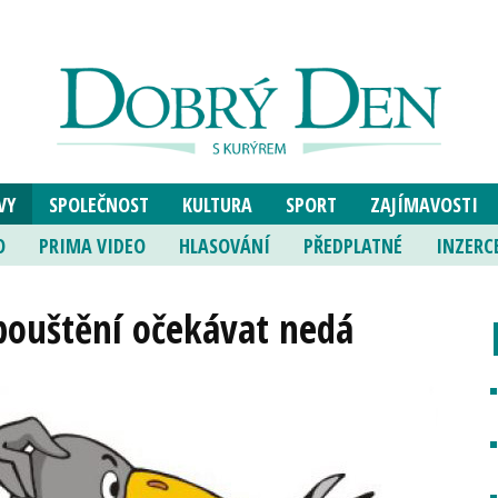
VY
SPOLEČNOST
KULTURA
SPORT
ZAJÍMAVOSTI
O
PRIMA VIDEO
HLASOVÁNÍ
PŘEDPLATNÉ
INZERC
pouštění očekávat nedá