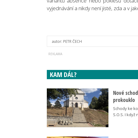
variantu absence nebo poklesu dotace 
vyjednávání a nikdy není jisté, zda a v jak
autor:
PETR ČECH
KAM DÁL?
Nové schody
prokouklo
Schody ke kos
S.O.S. I když