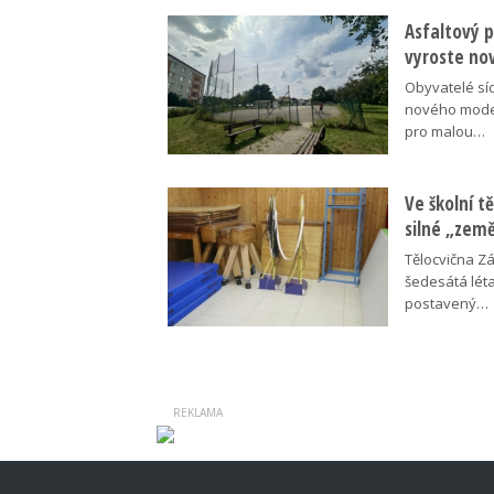
Asfaltový p
vyroste no
Obyvatelé síd
nového moder
pro malou…
Ve školní tě
silné „zem
Tělocvična Zá
šedesátá léta
postavený…