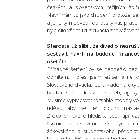
českých a slovenských režijních špi
Nevnímám to jako chlubení, protože jsem
a jeho tým odvedli obrovský kus práce
bylo dílo všech lidí z divadla znevažován
Starosta už slíbil, že divadlo nezru
sestavit návrh na budoucí financo
ušetřit?
Případné šetření by se neobešlo bez po
odmítám. Profesí jsem režisér a ne kri
Slováckého divadla, která klade nároky
tvorbu. Snížíme-li rozsah služeb, logick
Musíme vypracovat rozsáhlé modely včet
udělat, aby se ten dlouho nastav
Z ekonomického hlediska jsou napříkl
školních představení, takže bychom 
žákovského a studentského předplat
katastrofu. Přišli bychom o budoucí do