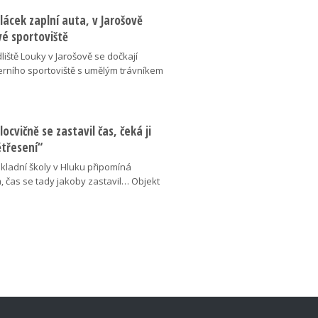
lácek zaplní auta, v Jarošově
vé sportoviště
liště Louky v Jarošově se dočkají
ního sportoviště s umělým trávníkem
locvičně se zastavil čas, čeká ji
ětřesení“
kladní školy v Hluku připomíná
, čas se tady jakoby zastavil… Objekt