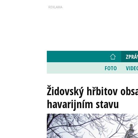
ZPRÁ
FOTO
VIDE
Židovský hřbitov obsa
havarijním stavu