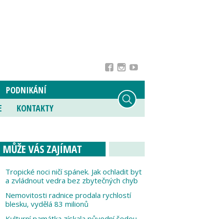
PODNIKÁNÍ
E
KONTAKTY
MŮŽE VÁS ZAJÍMAT
Tropické noci ničí spánek. Jak ochladit byt
a zvládnout vedra bez zbytečných chyb
Nemovitosti radnice prodala rychlostí
blesku, vydělá 83 milionů
Kulturní památka získala původní šedou