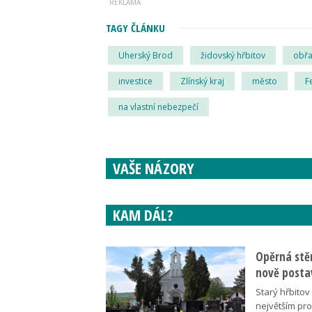
TAGY ČLÁNKU
Uherský Brod
židovský hřbitov
obřa
investice
Zlínský kraj
město
F
na vlastní nebezpečí
VAŠE NÁZORY
KAM DÁL?
Opěrná stě
nově posta
Starý hřbito
největším pr