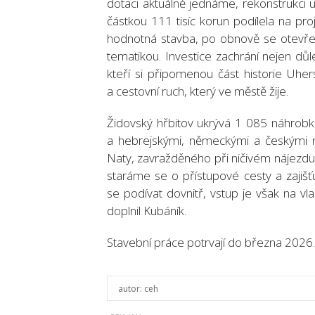
dotaci aktuálně jednáme, rekonstrukci u
částkou 111 tisíc korun podílela na pro
hodnotná stavba, po obnově se otevře 
tematikou. Investice zachrání nejen důl
kteří si připomenou část historie Uher
a cestovní ruch, který ve městě žije.
Židovský hřbitov ukrývá 1 085 náhrob
a hebrejskými, německými a českými n
Naty, zavražděného při ničivém nájezdu
staráme se o přístupové cesty a zajišť
se podívat dovnitř, vstup je však na vl
doplnil Kubáník.
Stavební práce potrvají do března 2026.
autor:
ceh