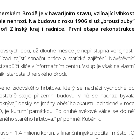
erském Brodě je v havarijním stavu, vzlínající vlhkost
í ale nehrozí. Na budovu z roku 1906 si už „brousí zuby“
poří Zlínský kraj i radnice. První etapa rekonstrukce
vských obcí, už dlouhé měsíce je nepřístupná veřejnosti,
lizaci zajistí sanační práce a statické zajištění. Návštěvníci
si zapůjčí klíče v informačním centru. Vstup je však na vlastní
ík, starosta Uherského Brodu.
ového židovského hřbitova, který se nachází východně od
statně stojící přízemní budovu, v níž se nachází bývalá
 pokrývají desky se jmény obětí holokaustu odhalené v roce
, je kulturní památkou. Po druhé světové válce se do něj
čeného starého hřbitova,“ připomněl Kubáník.
uvolní 1,4 milionu korun, s finanční injekci počítá i město. „O