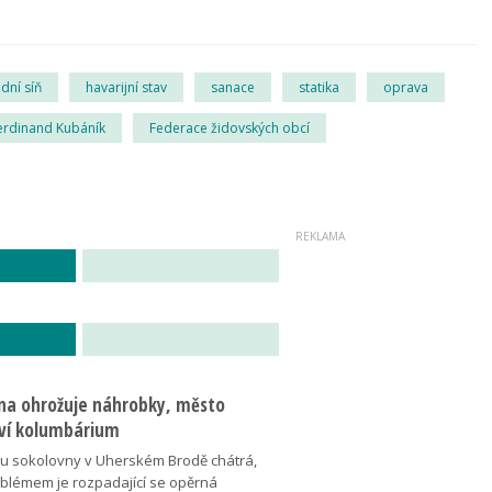
dní síň
havarijní stav
sanace
statika
oprava
erdinand Kubáník
Federace židovských obcí
na ohrožuje náhrobky, město
ví kolumbárium
v u sokolovny v Uherském Brodě chátrá,
oblémem je rozpadající se opěrná