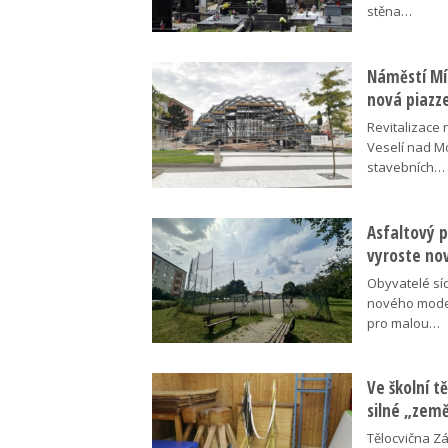
stěna…
Náměstí Mír
nová piazz
Revitalizace 
Veselí nad M
stavebních…
Asfaltový p
vyroste no
Obyvatelé síd
nového moder
pro malou…
Ve školní tě
silné „zem
Tělocvična Zá