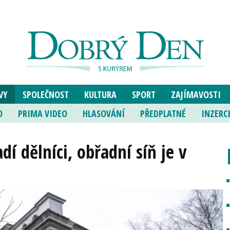
VY
SPOLEČNOST
KULTURA
SPORT
ZAJÍMAVOSTI
O
PRIMA VIDEO
HLASOVÁNÍ
PŘEDPLATNÉ
INZERC
dí dělníci, obřadní síň je v