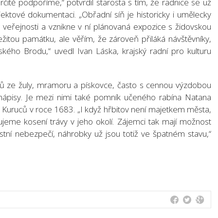
rčitě podpoříme,“ potvrdil starosta s tím, že radnice se už
jektové dokumentaci. „Obřadní síň je historicky i umělecky
veřejnosti a vznikne v ní plánovaná expozice s židovskou
ežitou památku, ale věřím, že zároveň přiláká návštěvníky,
ského Brodu,“ uvedl Ivan Láska, krajský radní pro kulturu
ků ze žuly, mramoru a pískovce, často s cennou výzdobou
ápisy. Je mezi nimi také pomník učeného rabína Natana
 Kuruců v roce 1683. „I když hřbitov není majetkem města,
ujeme kosení trávy v jeho okolí. Zájemci tak mají možnost
astní nebezpečí, náhrobky už jsou totiž ve špatném stavu,“