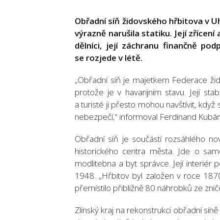
Obřadní síň židovského hřbitova v Uh
výrazně narušila statiku. Její zřícen
dělníci, její záchranu finančně pod
se rozjede v létě.
„Obřadní síň je majetkem Federace žido
protože je v havarijním stavu. Její stabi
a turisté ji přesto mohou navštívit, když 
nebezpečí,“ informoval Ferdinand Kubán
Obřadní síň je součástí rozsáhlého n
historického centra města. Jde o samo
modlitebna a byt správce. Její interiér
1948. „Hřbitov byl založen v roce 1870
přemístilo přibližně 80 náhrobků ze zni
Zlínský kraj na rekonstrukci obřadní síně 