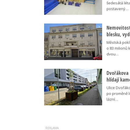
šedesátá léta
postavený…
Nemovitosti
blesku, vyd
Městská pokl
o 83 milionů 
dvou…
Dvořákova 
hlídají kam
Ulice Dvořák
po proměně l
lázní…