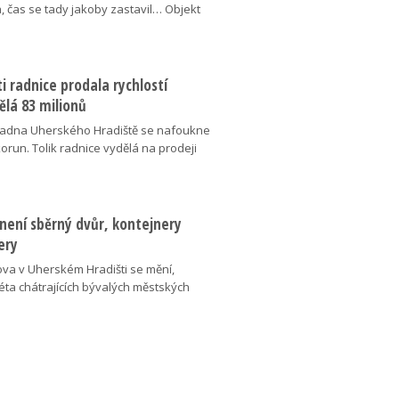
, čas se tady jakoby zastavil… Objekt
 radnice prodala rychlostí
ělá 83 milionů
adna Uherského Hradiště se nafoukne
korun. Tolik radnice vydělá na prodeji
není sběrný dvůr, kontejnery
ery
ova v Uherském Hradišti se mění,
éta chátrajících bývalých městských