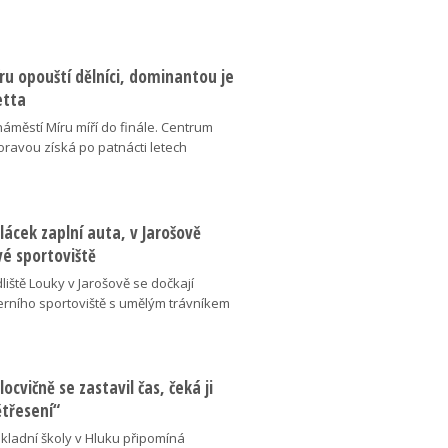
u opouští dělníci, dominantou je
etta
náměstí Míru míří do finále. Centrum
oravou získá po patnácti letech
lácek zaplní auta, v Jarošově
vé sportoviště
liště Louky v Jarošově se dočkají
ního sportoviště s umělým trávníkem
locvičně se zastavil čas, čeká ji
ětřesení“
kladní školy v Hluku připomíná