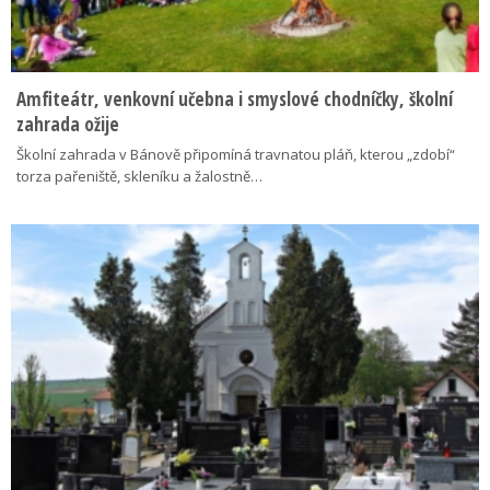
Amfiteátr, venkovní učebna i smyslové chodníčky, školní
zahrada ožije
Školní zahrada v Bánově připomíná travnatou pláň, kterou „zdobí“
torza pařeniště, skleníku a žalostně…