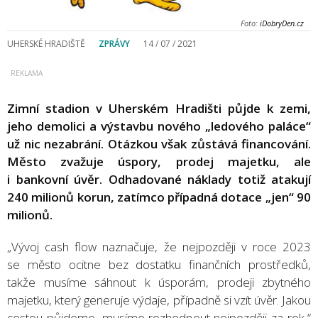
Foto:
iDobryDen.cz
UHERSKÉ HRADIŠTĚ
ZPRÁVY
14 / 07 / 2021
Zimní stadion v Uherském Hradišti půjde k zemi,
jeho demolici a výstavbu nového „ledového paláce“
už nic nezabrání. Otázkou však zůstává financování.
Město zvažuje úspory, prodej majetku, ale
i bankovní úvěr. Odhadované náklady totiž atakují
240 milionů korun, zatímco případná dotace „jen“ 90
milionů.
„Vývoj cash flow naznačuje, že nejpozději v roce 2023
se město ocitne bez dostatku finančních prostředků,
takže musíme sáhnout k úsporám, prodeji zbytného
majetku, který generuje výdaje, případně si vzít úvěr. Jakou
cestou půjdeme, musíme rozhodnout nejpozději za rok,“