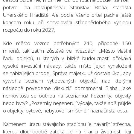
potvrdil na zastupitelstvu Stanislav Blaha, starosta
Uherského Hradiště. Ale podle všeho ortel padne ještě
koncem roku při schvalování střednědobého výhledu
rozpočtu do roku 2027.
Kde město vezme potřebných 240, případně 150
milionů, tak zatím zůstává ve hvězdách. „Město vlastní
řadu objektů, u kterých v blízké budoucnosti očekává
vysoké investiční náklady, takže místo jejich vynaložení
se nabízí jejich prodej. Správa majetku už dostala úkol, aby
vytvořila seznam vytipovaných objektů, nad kterými
následně povedeme diskuzi,“ poznamenal Blaha. Jaké
nemovitosti se ocitnou na seznamu? Pozemky, objekty
nebo byty? „Pozemky negenerují výdaje, takže spíš půjde
o objekty, bytové, nebytové i smíšené,“ naznačil starosta.
Kamenem úrazu stávajícího stadionu je havarijní střecha,
kterou dlouhodobě zatéká. Je na hranici životnosti, její