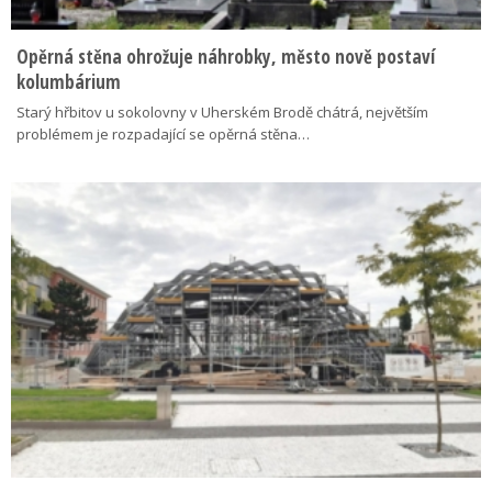
Opěrná stěna ohrožuje náhrobky, město nově postaví
kolumbárium
Starý hřbitov u sokolovny v Uherském Brodě chátrá, největším
problémem je rozpadající se opěrná stěna…