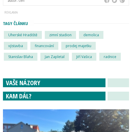
autor:
ceh
TAGY ČLÁNKU
Uherské Hradiště
zimní stadion
demolica
výstavba
financování
prodej majetku
Stanislav Blaha
Jan Zapletal
Jiří Vašica
radnice
VAŠE NÁZORY
KAM DÁL?