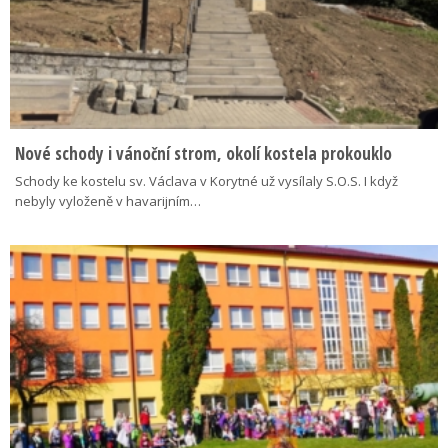
Nové schody i vánoční strom, okolí kostela prokouklo
Schody ke kostelu sv. Václava v Korytné už vysílaly S.O.S. I když
nebyly vyloženě v havarijním…