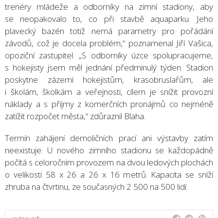
trenéry mládeže a odborníky na zimní stadiony, aby
se neopakovalo to, co při stavbě aquaparku. Jeho
plavecký bazén totiž nemá parametry pro pořádání
závodů, což je docela problém,“ poznamenal Jiří Vašica,
opoziční zastupitel. „S odborníky úzce spolupracujeme,
s hokejisty jsem měl jednání předminulý týden. Stadion
poskytne zázemí hokejistům, krasobruslařům, ale
i školám, školkám a veřejnosti, cílem je snížit provozní
náklady a s příjmy z komerčních pronájmů co nejméně
zatížit rozpočet města,“ zdůraznil Blaha.
Termín zahájení demoličních prací ani výstavby zatím
neexistuje. U nového zimního stadionu se každopádně
počítá s celoročním provozem na dvou ledových plochách
o velikosti 58 x 26 a 26 x 16 metrů. Kapacita se sníží
zhruba na čtvrtinu, ze současných 2 500 na 500 lidí.