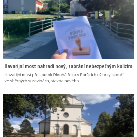
Havarijní most nahradí nový, zabrání nebezpečným kolizím
Havarijní most přes potok Dlouhá řeka v Boršicích už brzy skončí
ve sběrných surovinách, stavba nového…