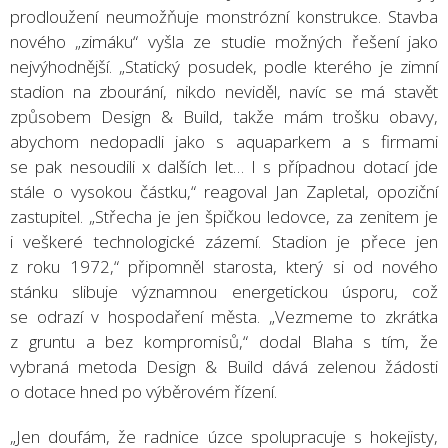
prodloužení neumožňuje monstrózní konstrukce. Stavba
nového „zimáku“ vyšla ze studie možných řešení jako
nejvýhodnější. „Statický posudek, podle kterého je zimní
stadion na zbourání, nikdo neviděl, navíc se má stavět
způsobem Design & Build, takže mám trošku obavy,
abychom nedopadli jako s aquaparkem a s firmami
se pak nesoudili x dalších let… I s případnou dotací jde
stále o vysokou částku,“ reagoval Jan Zapletal, opoziční
zastupitel. „Střecha je jen špičkou ledovce, za zenitem je
i veškeré technologické zázemí. Stadion je přece jen
z roku 1972,“ připomněl starosta, který si od nového
stánku slibuje významnou energetickou úsporu, což
se odrazí v hospodaření města. „Vezmeme to zkrátka
z gruntu a bez kompromisů,“ dodal Blaha s tím, že
vybraná metoda Design & Build dává zelenou žádosti
o dotace hned po výběrovém řízení.
„Jen doufám, že radnice úzce spolupracuje s hokejisty,