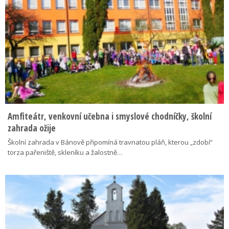
Amfiteátr, venkovní učebna i smyslové chodníčky, školní
zahrada ožije
Školní zahrada v Bánově připomíná travnatou pláň, kterou „zdobí“
torza pařeniště, skleníku a žalostně…