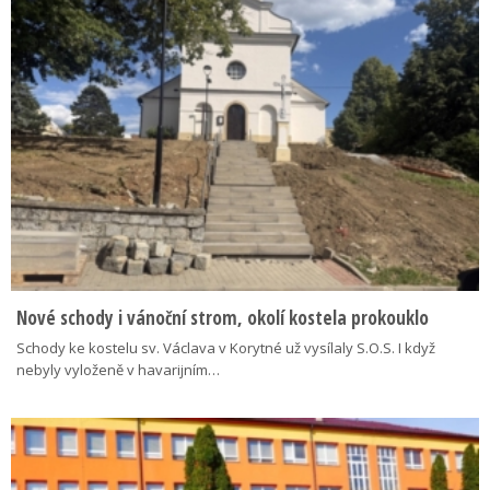
Nové schody i vánoční strom, okolí kostela prokouklo
Schody ke kostelu sv. Václava v Korytné už vysílaly S.O.S. I když
nebyly vyloženě v havarijním…