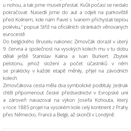
u nohou, a tak jsme museli přestat. Kvůli počasí se nedalo
pokračovat. Nasedli jsme do aut a odjeli na parkoviště
před Kolínem, kde nám Pavel s Ivanem přichystali teplou
polévku,“ popsal Stříž na oficiálních stránkách věnovaných
eurocestě.
Do belgického Bruselu nakonec Zimovčák dorazil v úterý
9. června a společnost na vysokých kolech mu v tu dobu
dělali ještě Stanislav Kalina a Ivan Burkert. Zbytek
pelotonu, jehož složení a počet účastníků v něm
se prakticky v každé etapě měnily, přijel na závodních
kolech.
Zimovčákova cesta měla dva symbolické podtituly. Jednak
chtěl připomenout české předsednictví v Evropské unii
a zároveň navazoval na výkon Josefa Kohouta, který
v roce 1885 projel na vysokém kole celý kontinent z Prahy
přes Německo, Francii a Belgii, až skončil v Londýně.