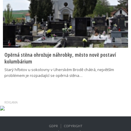
Opěrná stěna ohrožuje náhrobky, město nově postaví
kolumbárium
Starý hřbitov u sokolovny v Uherském Brodě chátrá, největším
problémem je rozpadající se opěrná stěna…
|
GDPR
COPYRIGHT