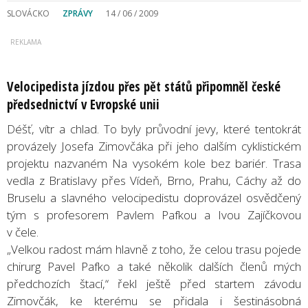
SLOVÁCKO
ZPRÁVY
14 / 06 / 2009
Velocipedista jízdou přes pět států připomněl české
předsednictví v Evropské unii
Déšť, vítr a chlad. To byly průvodní jevy, které tentokrát
provázely Josefa Zimovčáka při jeho dalším cyklistickém
projektu nazvaném Na vysokém kole bez bariér. Trasa
vedla z Bratislavy přes Vídeň, Brno, Prahu, Cáchy až do
Bruselu a slavného velocipedistu doprovázel osvědčený
tým s profesorem Pavlem Pafkou a Ivou Zajíčkovou
v čele.
„Velkou radost mám hlavně z toho, že celou trasu pojede
chirurg Pavel Pafko a také několik dalších členů mých
předchozích štací,“ řekl ještě před startem závodu
Zimovčák, ke kterému se přidala i šestinásobná