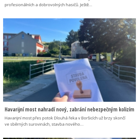
profesionálních a dobrovolných hasičů. Ještě…
Havarijní most nahradí nový, zabrání nebezpečným kolizím
Havarijní most přes potok Dlouhá řeka v Boršicích už brzy skončí
ve sběrných surovinách, stavba nového…