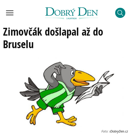
Zimovčák došlapal až do
Bruselu
Foto:
iDobryDen.cz