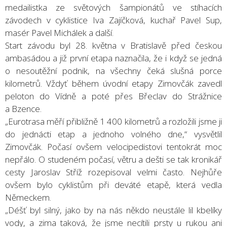
medailistka ze světových šampionátů ve stíhacích
závodech v cyklistice Iva Zajíčková, kuchař Pavel Sup,
masér Pavel Michálek a další.
Start závodu byl 28. května v Bratislavě před českou
ambasádou a již první etapa naznačila, že i když se jedná
o nesoutěžní podnik, na všechny čeká slušná porce
kilometrů. Vždyť během úvodní etapy Zimovčák zavedl
peloton do Vídně a poté přes Břeclav do Strážnice
a Bzence.
„Eurotrasa měří přibližně 1 400 kilometrů a rozložili jsme ji
do jednácti etap a jednoho volného dne,“ vysvětlil
Zimovčák. Počasí ovšem velocipedistovi tentokrát moc
nepřálo. O studeném počasí, větru a dešti se tak kronikář
cesty Jaroslav Stříž rozepisoval velmi často. Nejhůře
ovšem bylo cyklistům při deváté etapě, která vedla
Německem.
„Déšť byl silný, jako by na nás někdo neustále lil kbelíky
vody, a zima taková, že jsme necítili prsty u rukou ani