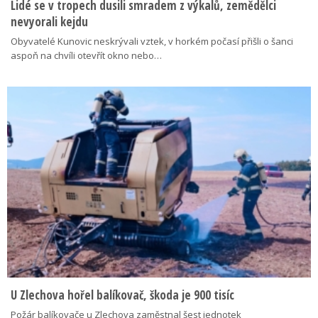
Lidé se v tropech dusili smradem z výkalů, zemědělci
nevyorali kejdu
Obyvatelé Kunovic neskrývali vztek, v horkém počasí přišli o šanci
aspoň na chvíli otevřít okno nebo…
U Zlechova hořel balíkovač, škoda je 900 tisíc
Požár balíkovače u Zlechova zaměstnal šest jednotek