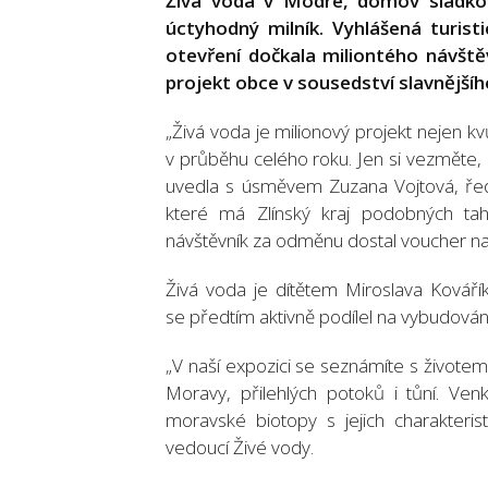
Živá voda v Modré, domov sladkov
úctyhodný milník. Vyhlášená turis
otevření dočkala miliontého návště
projekt obce v sousedství slavnějšího
„Živá voda je milionový projekt nejen kv
v průběhu celého roku. Jen si vezměte,
uvedla s úsměvem Zuzana Vojtová, řed
které má Zlínský kraj podobných ta
návštěvník za odměnu dostal voucher na
Živá voda je dítětem Miroslava Kovářík
se předtím aktivně podílel na vybudov
„V naší expozici se seznámíte s životem 
Moravy, přilehlých potoků i tůní. Ve
moravské biotopy s jejich charakterist
vedoucí Živé vody.