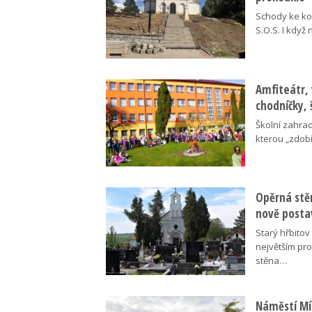
Schody ke kos
S.O.S. I když
Amfiteátr,
chodníčky, 
Školní zahra
kterou „zdobí
Opěrná stě
nově posta
Starý hřbito
největším pr
stěna…
Náměstí Mír