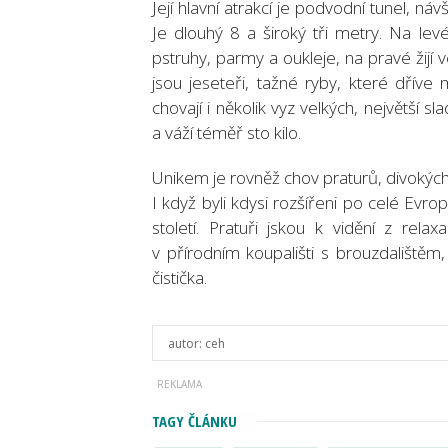
Její hlavní atrakcí je podvodní tunel, n
Je dlouhý 8 a široký tři metry. Na levé
pstruhy, parmy a oukleje, na pravé žijí 
jsou jeseteři, tažné ryby, které dří
chovají i několik vyz velkých, největší 
a váží téměř sto kilo.
Unikem je rovněž chov praturů, divokých
I když byli kdysi rozšířeni po celé Evrop
století. Pratuři jskou k vidění z rela
v přírodním koupališti s brouzdalištěm
čistička.
autor:
ceh
TAGY ČLÁNKU