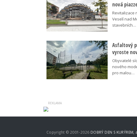
nová piazz
Revitalizace 
Veselí nad M
stavebních…
Asfaltový p
vyroste no
Obyvatelé síd
nového moder
pro malou…
Copyright © 2001-2026
DOBRÝ DEN S KURÝREM, a.