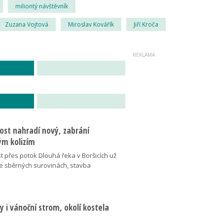
miliontý návštěvník
Zuzana Vojtová
Miroslav Kovářík
Jiří Kroča
ost nahradí nový, zabrání
m kolizím
t přes potok Dlouhá řeka v Boršicích už
ve sběrných surovinách, stavba
 i vánoční strom, okolí kostela