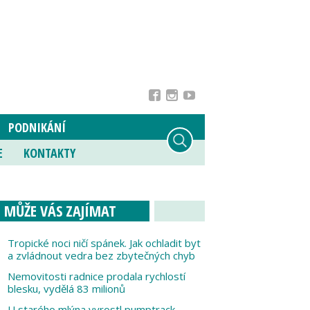
PODNIKÁNÍ
E
KONTAKTY
MŮŽE VÁS ZAJÍMAT
Tropické noci ničí spánek. Jak ochladit byt
a zvládnout vedra bez zbytečných chyb
Nemovitosti radnice prodala rychlostí
blesku, vydělá 83 milionů
U starého mlýna vyrostl pumptrack,