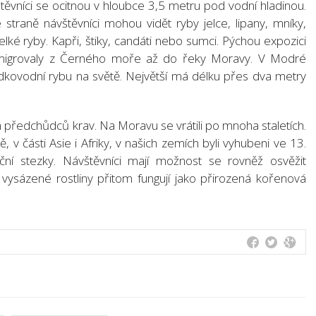
ávštěvníci se ocitnou v hloubce 3,5 metru pod vodní hladinou.
 straně návštěvníci mohou vidět ryby jelce, lipany, mníky,
velké ryby. Kapři, štiky, candáti nebo sumci. Pýchou expozici
ve migrovaly z Černého moře až do řeky Moravy. V Modré
sladkovodní rybu na světě. Největší má délku přes dva metry
 předchůdců krav. Na Moravu se vrátili po mnoha staletích.
ě, v části Asie i Afriky, v našich zemích byli vyhubeni ve 13.
xační stezky. Návštěvníci mají možnost se rovněž osvěžit
, vysázené rostliny přitom fungují jako přirozená kořenová