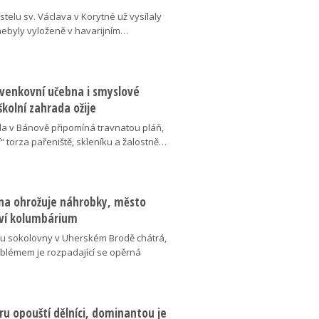
telu sv. Václava v Korytné už vysílaly
 nebyly vyloženě v havarijním…
 venkovní učebna i smyslové
školní zahrada ožije
da v Bánově připomíná travnatou pláň,
“ torza pařeniště, skleníku a žalostně…
na ohrožuje náhrobky, město
ví kolumbárium
v u sokolovny v Uherském Brodě chátrá,
oblémem je rozpadající se opěrná
u opouští dělníci, dominantou je