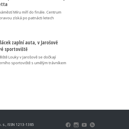
etta
náměstí Míru míří do finále. Centrum
oravou získá po patnácti letech
lácek zaplní auta, v Jarošově
vé sportoviště
liště Louky v Jarošově se dočkají
ního sportoviště s umělým trávníkem
 s., ISSN 1213-1385