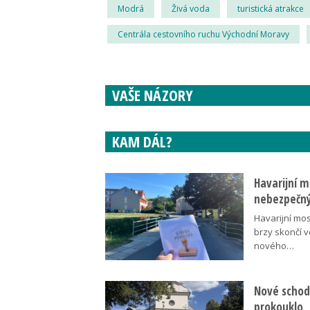
Modrá
Živá voda
turistická atrakce
Centrála cestovního ruchu Východní Moravy
VAŠE NÁZORY
KAM DÁL?
Havarijní m
nebezpečný
Havarijní mos
brzy skončí 
nového…
Nové schody
prokouklo