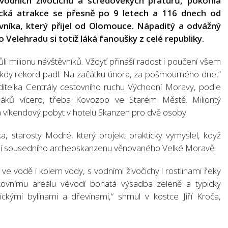
odních živočichů a středověkých praturů, pokořila
tická atrakce se přesně po 9 letech a 116 dnech od
vníka, který přijel od Olomouce. Nápaditý a odvážný
 Velehradu si totiž láká fanoušky z celé republiky.
ůli milionu návštěvníků. Vždyť přináší radost i poučení všem
 kdy rekord padl. Na začátku února, za pošmourného dne,“
itelka Centrály cestovního ruchu Východní Moravy, podle
háků vícero, třeba Kovozoo ve Starém Městě. Miliontý
 víkendový pobyt v hotelu Skanzen pro dvě osoby.
a, starosty Modré, který projekt prakticky vymyslel, když
ání sousedního archeoskanzenu věnovaného Velké Moravě.
ve vodě i kolem vody, s vodními živočichy i rostlinami řeky
nkovnímu areálu vévodí bohatá výsadba zeleně a typicky
ickými bylinami a dřevinami,“ shrnul v kostce Jiří Kroča,