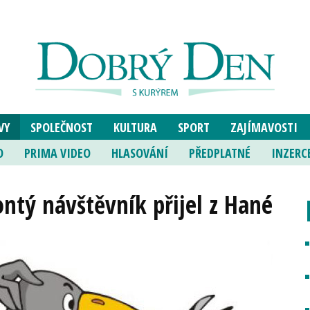
VY
SPOLEČNOST
KULTURA
SPORT
ZAJÍMAVOSTI
O
PRIMA VIDEO
HLASOVÁNÍ
PŘEDPLATNÉ
INZERC
iontý návštěvník přijel z Hané