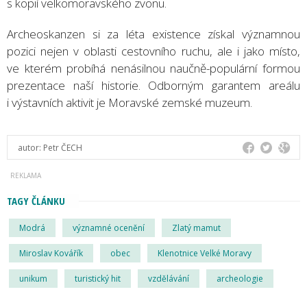
s kopií velkomoravského zvonu.
Archeoskanzen si za léta existence získal významnou
pozici nejen v oblasti cestovního ruchu, ale i jako místo,
ve kterém probíhá nenásilnou naučně-populární formou
prezentace naší historie. Odborným garantem areálu
i výstavních aktivit je Moravské zemské muzeum.
autor:
Petr ČECH
TAGY ČLÁNKU
Modrá
významné ocenění
Zlatý mamut
Miroslav Kovářík
obec
Klenotnice Velké Moravy
unikum
turistický hit
vzdělávání
archeologie