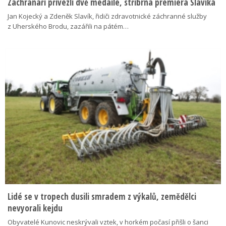
Záchranáři přivezli dvě medaile, stříbrná premiéra Slavíka
Jan Kojecký a Zdeněk Slavík, řidiči zdravotnické záchranné služby
z Uherského Brodu, zazářili na pátém…
Lidé se v tropech dusili smradem z výkalů, zemědělci
nevyorali kejdu
Obyvatelé Kunovic neskrývali vztek, v horkém počasí přišli o šanci