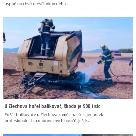
aspoň na chvíli otevřít okno nebo…
U Zlechova hořel balíkovač, škoda je 900 tisíc
Požár balíkovače u Zlechova zaměstnal šest jednotek
profesionálních a dobrovolných hasičů. Ještě…