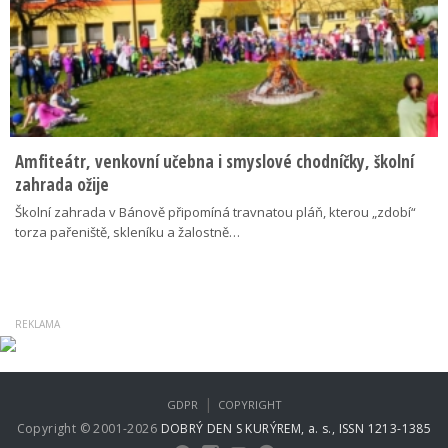
Amfiteátr, venkovní učebna i smyslové chodníčky, školní
zahrada ožije
Školní zahrada v Bánově připomíná travnatou pláň, kterou „zdobí“
torza pařeniště, skleníku a žalostně…
|
GDPR
COPYRIGHT
Copyright © 2001-2026
DOBRÝ DEN S KURÝREM, a. s., ISSN 1213-1385