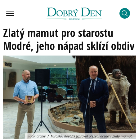
Zlatý mamut pro starostu
Modré, jeho nápad sklízí obdiv
Foto:
archiv / Miroslav Kovářík (vpravo) přezval ocenění Zlatý mamut.