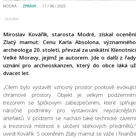
MODRÁ
ZPRÁVY
17 / 06 / 2025
Miroslav Kovářík, starosta Modré, získal ocenění
Zlatý mamut. Cenu Karla Absolona, významného
archeologa 20. století, převzal za unikátní Klenotnici
Velké Moravy, jejímž je autorem. Jde o další z řady
uznání pro archeoskanzen, který do obce láká už
dvacet let.
„Cílem bylo vystavět vznosný prostor pocitově evokující
chrámové prostory. Objekt je velkým podzemním
trezorem se špičkovým zabezpečením, které splňuje
náročné podmínky pro vystavování nejvzácnějších
artefaktů. V podzemí se nachází také technické zázemí
a trezorová místnost k uložení sbírkových předmětů,“
uvedl Kovářík. S oceněním Zlatý mamut se váže i finanční