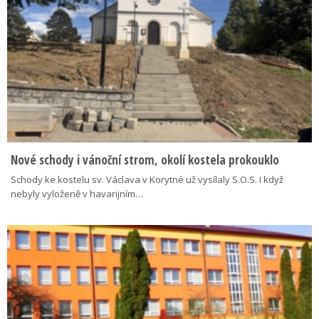
Nové schody i vánoční strom, okolí kostela prokouklo
Schody ke kostelu sv. Václava v Korytné už vysílaly S.O.S. I když
nebyly vyloženě v havarijním…