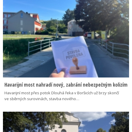
Havarijní most nahradí nový, zabrání nebezpečným kolizím
Havarijní most přes potok Dlouhá řeka v Boršicích už brzy skončí
ve sběrných surovinách, stavba nového…