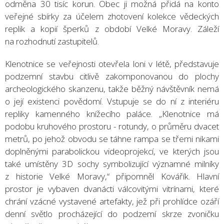
odměna 30 tisíc korun. Obec ji možná přidá na konto
veřejné sbírky za účelem zhotovení kolekce vědeckých
replik a kopií šperků z období Velké Moravy. Záleží
na rozhodnutí zastupitelů.
Klenotnice se veřejnosti otevřela loni v létě, představuje
podzemní stavbu citlivě zakomponovanou do plochy
archeologického skanzenu, takže běžný návštěvník nemá
o její existenci povědomí. Vstupuje se do ní z interiéru
repliky kamenného knížecího paláce. „Klenotnice má
podobu kruhového prostoru - rotundy, o průměru dvacet
metrů, po jehož obvodu se táhne rampa se třemi nikami
doplněnými parabolickou videoprojekcí, ve kterých jsou
také umístěny 3D sochy symbolizující významné milníky
z historie Velké Moravy,“ připomněl Kovářík. Hlavní
prostor je vybaven dvanácti válcovitými vitrínami, které
chrání vzácné vystavené artefakty, jež při prohlídce ozáří
denní světlo procházející do podzemí skrze zvoničku