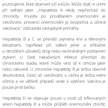
pozorujeme žluté zbarvení očí a kůže. Může dojít i k úmrtí
při selhání jater. „Hepatitida A nikdy nepřechází do
chronicity. Imunita po prodělaném onemocnění je
celoživotní, prevencí onemocnění je bezpečná a účinná
vakcinace,“ zdůraznila zástupkyně primářky.
Hepatitida B a C se přenáší zejména krví a tělesnými
tekutinami, například při sdílení jehel a stříkaček
u nitrožilních uživatelů drog nebo nechráněným pohlavním
stykem. U části nakažených infekce přechází do
chronického stadia, které může vést až k cirhóze jater
nebo rakovině. U chronické hepatitidy B je léčba obecně
dlouhodobá, často až celoživotní, u céčka je léčba velmi
účinná a ve většině případů vede k vyléčení. Vakcína je
pouze proti béčku.
Hepatitida D se objevuje pouze u osob už infikovaných
virem hepatitidy B a může průběh onemocnění zhoršit.