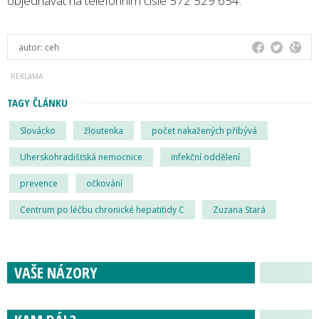
objednávat na telefonním čísle 572 529 654.
autor:
ceh
TAGY ČLÁNKU
Slovácko
žloutenka
počet nakažených přibývá
Uherskohradišťská nemocnice
infekční oddělení
prevence
očkování
Centrum po léčbu chronické hepatitidy C
Zuzana Stará
VAŠE NÁZORY