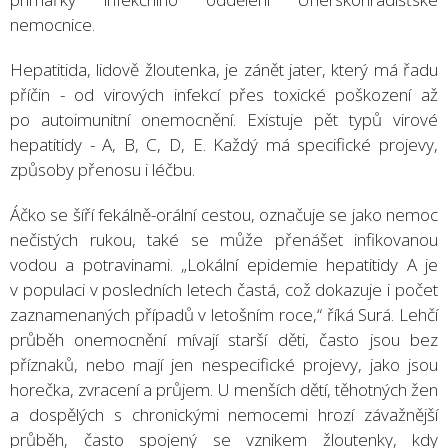
nemocnice.
Hepatitida, lidově žloutenka, je zánět jater, který má řadu
příčin - od virových infekcí přes toxické poškození až
po autoimunitní onemocnění. Existuje pět typů virové
hepatitidy - A, B, C, D, E. Každý má specifické projevy,
způsoby přenosu i léčbu.
Áčko se šíří fekálně-orální cestou, označuje se jako nemoc
nečistých rukou, také se může přenášet infikovanou
vodou a potravinami. „Lokální epidemie hepatitidy A je
v populaci v posledních letech častá, což dokazuje i počet
zaznamenaných případů v letošním roce,“ říká Surá. Lehčí
průběh onemocnění mívají starší děti, často jsou bez
příznaků, nebo mají jen nespecifické projevy, jako jsou
horečka, zvracení a průjem. U menších dětí, těhotných žen
a dospělých s chronickými nemocemi hrozí závažnější
průběh, často spojený se vznikem žloutenky, kdy