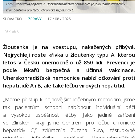
Foto:
Stanislava Fojtová / Uherskohradišťská nemocnice je jako jediné zařízení v
kraji Centrem pro léčbu chronické hepatitidy C.
SLOVÁCKO
ZPRÁVY
17 / 08 / 2025
Žloutenka je na vzestupu, nakažených přibývá.
Nejrychleji roste křivka u žloutenky typu A, kterou
letos v Česku onemocnělo už 850 lidí. Prevencí je
podle lékařů bezpečná a účinná vakcinace.
Uherskohradišťská nemocnice nabízí očkování proti
hepatitidě A i B, ale také léčbu virových hepatitid.
„Máme přístup k nejnovějším léčebným metodám, jsme
tak pacientům schopni nabídnout individuální péči
a vysokou úspěšnost léčby. Jako jediné zařízení
ve Zlínském kraji jsme Centrem pro léčbu chronické
hepatitidy C,“ zdůraznila Zuzana Surá, zástupkyně
primářky infekčního oddělení Uherskohradišťské