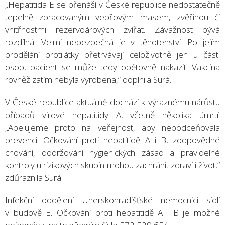
„Hepatitida E se přenáší v České republice nedostatečně
tepelně zpracovaným vepřovým masem, zvěřinou či
vnitřnostmi rezervoárových zvířat. Závažnost bývá
rozdílná. Velmi nebezpečná je v těhotenství. Po jejím
prodělání protilátky přetrvávají celoživotně jen u části
osob, pacient se může tedy opětovně nakazit. Vakcína
rovněž zatím nebyla vyrobena,“ doplnila Surá.
V České republice aktuálně dochází k výraznému nárůstu
případů virové hepatitidy A, včetně několika úmrtí.
„Apelujeme proto na veřejnost, aby nepodceňovala
prevenci. Očkování proti hepatitidě A i B, zodpovědné
chování, dodržování hygienických zásad a pravidelné
kontroly u rizikových skupin mohou zachránit zdraví i život,“
zdůraznila Surá.
Infekční oddělení Uherskohradišťské nemocnici sídlí
v budově E. Očkování proti hepatitidě A i B je možné